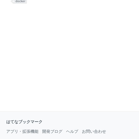
なりましたが、開発者がプログラミン
docker
実行する仕組みを試してみたので、紹介します。
「RDBMSやRedisなどの外部リソースを利用したテス
トを、CodeBuild上で走らせたい」「クリーンな実行
環境でCI/CDを回したい」という方のヒントになれば
幸いです。 それではどうぞ↓↓ CodeBuildについて
CodeBuildは、AWSが提供するフルマネージドなビル
ドサービスです。正式なサービス名は「AWS
CodeBuild」ですが、本エントリでは省略して
CodeBuildと書きます。 ビルドサービスと謳っている
ように、CodeBuildがカバーする領域はあくまでビル
ド処理（
はてなブックマーク
アプリ・拡張機能
開発ブログ
ヘルプ
お問い合わせ