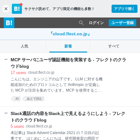
サクサク読めて、
アプリ限定の機能も多数！
アプリで開く
c
l
o
ログイン
ユーザー登録
s
e
『cloud.flect.co.jp』
人気
新着
すべて
MCP サーバにユーザ認証機能を実装する - フレクトのクラ
ウドblog
17
users
cloud.flect.co.jp
こんにちは。エンジニアの山下です。 LLM に対する機
能追加のためのプロトコルとして Anthropic が定義し
た MCP が注目を集めています。MCP を使用すること
で個々のモデルに依存することなく LLM に対する追加
AI
あとで読む
機能の開発を行うことが可能になりました。 MCP の
仕様は 2024 年 11 月 5 日に初版が公開されました
が、2025 年 3 月 26 日に最新版が公開され、いくつか
Slack通話の内容をSlack上で見えるようにしよう - フレク
の機能についての記述が追加されています。今回はそ
トのクラウドblog
の中から認証機能について取り上げたいと思います。
5
users
cloud.flect.co.jp
MCP に対して適切な権限制御を行いたい状況はそこそ
本記事は Slack Advent Calendar 2021 の 7 日目の記
こあり、その筆頭がリソース参照系の機能です。例え
事です。 はじめに こんにちは。研究開発室の岡田で