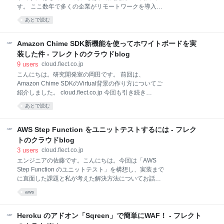
ばファイルサーバに置いてあるドキュメントを LLM に
す。 ここ数年で多くの企業がリモートワークを導入す
参照させたい場合、ユーザプロファイルに紐づくファ
るようになりました。このような企業では、Slack を
イルの参照権限を利用したいと考えるのは自然でしょ
あとで読む
はじめ、業務を効率化するために様々なコミュニケー
う。このように考えると MCP に対する認証にはかな
ションツールを活用していると思います。しかし、そ
り
れでも会話や雑談が不足して様々な問題が発生してい
Amazon Chime SDK新機能を使ってホワイトボードを実
る状況のようです。 参考:会話と雑談の不足で 7 割以
装した件 - フレクトのクラウドblog
上が心的不調 一方で、オフィスのように雑談が突発的
9
users
cloud.flect.co.jp
に時間を選ばずに発生するような環境のほうが嫌だと
こんにちは。研究開発室の岡田です。 前回は、
いう人も一定数いそうです。仕事に集中したい時に、
Amazon Chime SDKのVirtual背景の作り方についてご
近くで面白そうな話を雑談されていると気になって困
紹介しました。 cloud.flect.co.jp 今回も引き続き
ることもありますし（自分の意志が弱いだけで
Amazon Chime SDKのお話をしたいと思います。 さ
す。。）。 とはいうものの、やはり楽しそうに話して
あとで読む
て、先日Amazon がAmazon Chime SDKの新機能追加
いる雑談や興味のある話をしている雑談には混ざりた
を発表したのをご存知でしょうか。 Amazon Chime
いです。おそらく、"雑談の内容が面
SDK がリアルタイムシグナリング用のデータメッセー
AWS Step Function をユニットテストするには - フレク
ジを追加 本機能は、Amazon Chimeで使われているデ
トのクラウドblog
ータ通信路を間借りすることで、会議の参加者間でデ
3
users
cloud.flect.co.jp
ータメッセージのやり取りを可能にする機能です。 発
エンジニアの佐藤です。こんにちは。今回は「AWS
表にも書かれているとおり、これにより例えば会議室
Step Function のユニットテスト」を構想し、実装まで
参加者間でホワイトボードを共有したり、絵文字のや
に直面した課題と私が考えた解決方法についてお話し
り取りを簡単に行えたりします。 また、活用の仕方に
したいと思います。 AWS Step Functionとは 公式ペー
よっては、参加者のミュートを強制するなど会議室の
aws
ジに書かれてますが、 Step Functions は様々なサービ
状態制御を行うことも可能に
スをつなげて「サーバーレス・ワークフロー」を編成
する仕掛けです。 AWS には古来から様々なワークフ
Heroku のアドオン「Sqreen」で簡単にWAF！ - フレクト
ロー支援サービスがありますが、その中では最も新し