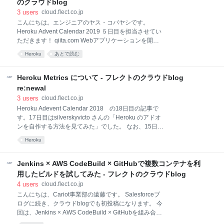
のクラウドblog
いものです。 ことの始まり 筆者はある日、とある業務
3
users
cloud.flect.co.jp
システムをどうやって実装したものかと考えていまし
こんにちは。エンジニアのヤス・コバヤシです。
た。AWSでやってくれという話でしたので、AWSの各
Heroku Advent Calendar 2019 ５日目を担当させてい
種サービスを比較検討し、最終的にStep Functionsを
ただきます！ qiita.com Webアプリケーションを開発
選択しました。重視したポイントは以下のようなもの
するにあたって気をつけなければいけないのはセキュ
です。 拡張性が高い。 高可用性設計。 ワークフロー
Heroku
あとで読む
リティ対策ですよね。 OWASPトップ10とかブルート
の進捗が視覚的に確認できる。 ワークフロー
フォース攻撃（総当たり攻撃）とかアカウント乗っ取
りとか、脆弱性を悪用した攻撃にどう対処していくか
Heroku Metrics について - フレクトのクラウドblog
は悩みどころです。 いくらWEB APIやREST APIの仕
re:newal
様に沿ってガチガチにガードしたと言っても、それは
3
users
cloud.flect.co.jp
その攻撃自体をWebアプリケーションの中で受け止め
Heroku Adevent Calendar 2018 の18日目の記事で
てチェックすることになるので、フレームワークやラ
す。17日目はsilverskyvicto さんの「Heroku のアドオ
イブラリに脆弱性があったらひとたまりもありませ
ンを自作する方法を見てみた」でした。 なお、15日目
ん。 ですのでWebアプリケーションに届く前にガード
は弊社代表取締役 黒川 幸治 による寄稿でした。
する必要があるわけですね。 それが皆さんご存知の
Heroku
Re:Invent から帰ってきてすぐにHerokuの記事書い
WAF(ウェブアプリケーションファイアウォール)にな
て…となかなか精力的なエンジニアっぽい感じです
ります。 と
が、肩書は社長です。 Heroku の強み Heroku を使い
Jenkins × AWS CodeBuild × GitHubで複数コンテナを利
はじめてから気づく魅力の一つに、標準で用意されて
用したビルドを試してみた - フレクトのクラウドblog
いる機能の豊富さが挙げられます。たとえば
4
users
cloud.flect.co.jp
Postgres/Redisアドオンや Github とのインテグレーシ
こんにちは、Cariot事業部の遠藤です。 Salesforceブ
ョン、Pipelines/Heroku CIでのCI/CD、CLIやAPIなど
ログに続き、クラウドblogでも初投稿になります。 今
など… マネージドという言葉でIaaSプラットフォーム
回は、Jenkins × AWS CodeBuild × GitHubを組み合わ
もたくさんの機能を複雑な設定なく利用できるように
せて、CodeBuild上で複数コンテナを使ったビルドを