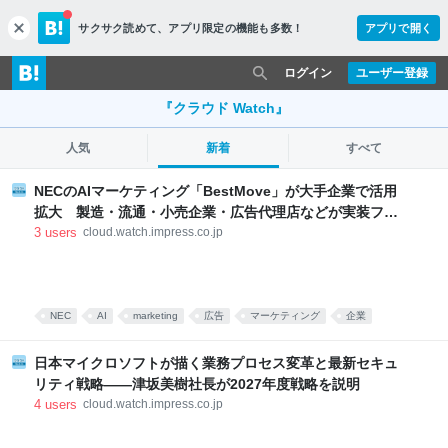
サクサク読めて、
アプリ限定の機能も多数！
アプリで開く
c
l
o
ログイン
ユーザー登録
s
e
『クラウド Watch』
人気
新着
すべて
NECのAIマーケティング「BestMove」が大手企業で活用
拡大 製造・流通・小売企業・広告代理店などが実装フェ
ーズへ
3
users
cloud.watch.impress.co.jp
NEC
AI
marketing
広告
マーケティング
企業
日本マイクロソフトが描く業務プロセス変革と最新セキュ
リティ戦略――津坂美樹社長が2027年度戦略を説明
4
users
cloud.watch.impress.co.jp