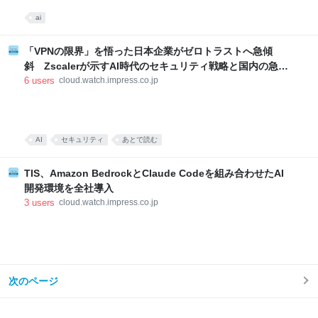
ai
「VPNの限界」を悟った日本企業がゼロトラストへ急傾
斜 Zscalerが示すAI時代のセキュリティ戦略と国内の急成
長
6
users
cloud.watch.impress.co.jp
AI
セキュリティ
あとで読む
TIS、Amazon BedrockとClaude Codeを組み合わせたAI
開発環境を全社導入
3
users
cloud.watch.impress.co.jp
次のページ