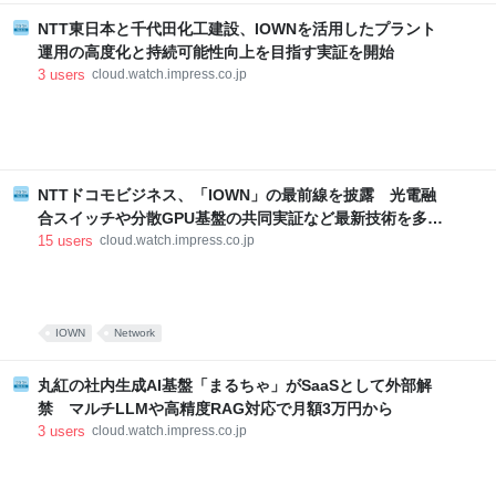
NTT東日本と千代田化工建設、IOWNを活用したプラント
運用の高度化と持続可能性向上を目指す実証を開始
3
users
cloud.watch.impress.co.jp
NTTドコモビジネス、「IOWN」の最前線を披露 光電融
合スイッチや分散GPU基盤の共同実証など最新技術を多数
展示
15
users
cloud.watch.impress.co.jp
IOWN
Network
丸紅の社内生成AI基盤「まるちゃ」がSaaSとして外部解
禁 マルチLLMや高精度RAG対応で月額3万円から
3
users
cloud.watch.impress.co.jp