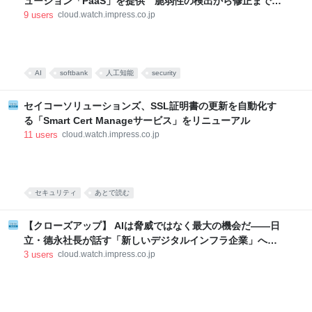
ューション「PaaS」を提供 脆弱性の検出から修正までを
自動化
9
users
cloud.watch.impress.co.jp
AI
softbank
人工知能
security
セイコーソリューションズ、SSL証明書の更新を自動化す
る「Smart Cert Manageサービス」をリニューアル
11
users
cloud.watch.impress.co.jp
セキュリティ
あとで読む
【クローズアップ】 AIは脅威ではなく最大の機会だ――日
立・德永社長が話す「新しいデジタルインフラ企業」への
変革とHMAX拡大戦略
3
users
cloud.watch.impress.co.jp