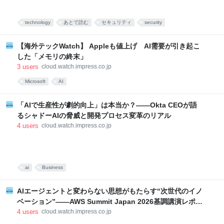
technology
あとで読む
セキュリティ
security
【海外テックWatch】 Appleも値上げ AI需要が引き起こ
した「メモリの終末」
3
users
cloud.watch.impress.co.jp
Microsoft
AI
「AIで生産性が劇的向上」は本当か？――Okta CEOが語
るシャドーAIの脅威と開発プロセス変革のリアル
4
users
cloud.watch.impress.co.jp
ai
Business
AIエージェントと変わらない思想がもたらす“次世代のイノ
ベーション”――AWS Summit Japan 2026基調講演レポー
ト
4
users
cloud.watch.impress.co.jp