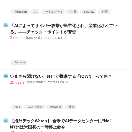
Microsoft
AI
セキュリティ
企業
security
仕事
ビジネス
まとめ
あとで読む
「AIによってサイバー攻撃が民主化され、産業化されてい
る」――チェック・ポイントが警告
3
users
cloud.watch.impress.co.jp
Security
いまさら聞けない、NTTが推進する「IOWN」って何？
20
users
cloud.watch.impress.co.jp
NTT
あとで読む
network
技術
【海外テックWatch】 全米でAIデータセンターに“No”
NY州は米国初の一時停止命令