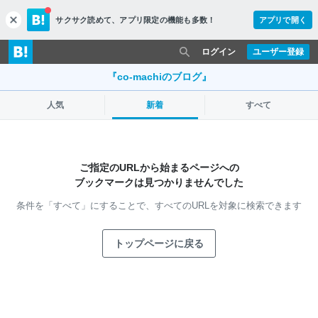
サクサク読めて、
アプリ限定の機能も多数！
アプリで開く
c
l
o
ログイン
ユーザー登録
s
e
『co-machiのブログ』
人気
新着
すべて
ご指定のURLから始まるページへの
ブックマークは見つかりませんでした
条件を「すべて」にすることで、
すべてのURLを対象に検索できます
トップページに戻る