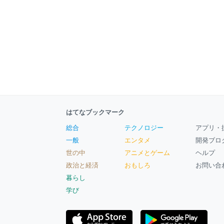
はてなブックマーク
総合
テクノロジー
アプリ・
一般
エンタメ
開発ブロ
世の中
アニメとゲーム
ヘルプ
政治と経済
おもしろ
お問い合
暮らし
学び