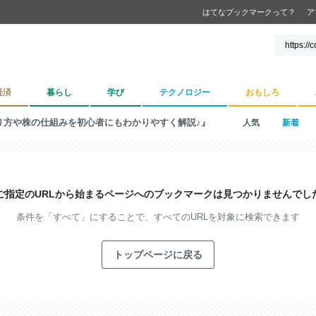
はてなブックマークって？
ア
経済
暮らし
学び
テクノロジー
おもしろ
り方や株の仕組みを初心者にもわかりやすく解説♪』
人気
新着
ご指定のURLから始まるページへの
ブックマークは見つかりませんでし
条件を「すべて」にすることで、
すべてのURLを対象に検索できます
トップページに戻る