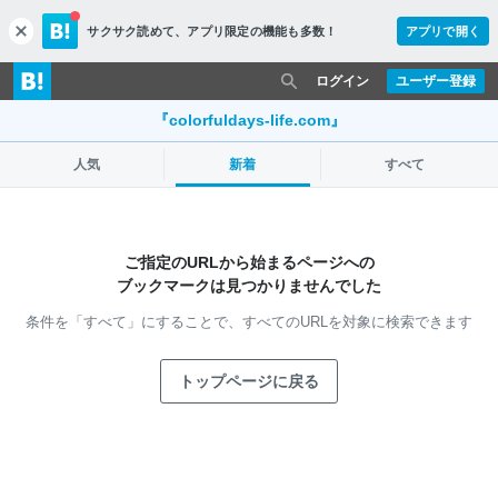
サクサク読めて、
アプリ限定の機能も多数！
アプリで開く
c
l
o
ログイン
ユーザー登録
s
e
『colorfuldays-life.com』
人気
新着
すべて
ご指定のURLから始まるページへの
ブックマークは見つかりませんでした
条件を「すべて」にすることで、
すべてのURLを対象に検索できます
トップページに戻る