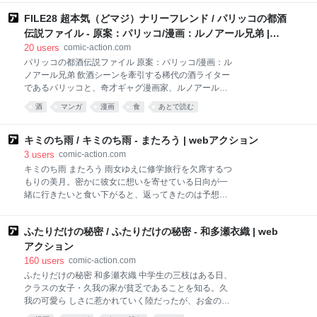
FILE28 超本気（どマジ）ナリーフレンド / パリッコの都酒
伝説ファイル - 原案：パリッコ/漫画：ルノアール兄弟 |
webアクション
20
users
comic-action.com
パリッコの都酒伝説ファイル 原案：パリッコ/漫画：ル
ノアール兄弟 飲酒シーンを牽引する稀代の酒ライター
であるパリッコと、奇才ギャグ漫画家、ルノアール兄
弟の異色タッグ。彼らの共通点は、酒好き!!! 酒にま
酒
マンガ
漫画
食
あとで読む
つわる様々な謎「都酒伝説」を解明していく漫画で
す！
キミのち雨 / キミのち雨 - またろう | webアクション
3
users
comic-action.com
キミのち雨 またろう 雨女ゆえに修学旅行を欠席するつ
もりの美月。密かに彼女に想いを寄せている日向が一
緒に行きたいと食い下がると、返ってきたのは予想外
の勝負の提案で——!? 止まない雨の中、二人だけの秘
密が動き出す。全力片想いの強行突破ラブコメ！
ふたりだけの秘密 / ふたりだけの秘密 - 和多瀬衣織 | web
アクション
160
users
comic-action.com
ふたりだけの秘密 和多瀬衣織 中学生の三枝はある日、
クラスの女子・久我の家が貧乏であることを知る。久
我の可愛ら しさに惹かれていく陸だったが、お金のな
い久我を思っての一言が、久我の心を傷つけて しま