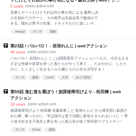
トだけどそれ以外の事が気になる - 飯野ふみ | webアクシ
ョン
5
users
comic-action.com
先輩とデートだけどそれ以外の事が気になる 飯野ふみ
人生初めてのデート。その相手は生徒会長で勉強がで
きる、憧れの男子の先輩。ドキドキだけど楽しいデー
トになるはずが、ある事が気になり始めて…！？
manga
マンガ
漫画
第23話 / バルバロ！ - 岩浪れんじ | webアクション
44
users
comic-action.com
バルバロ！ 岩浪れんじ ここは関西某所ファッションヘルス。今日もさま
ざまな性癖や欲望を持った客たちがやって来て…。たおやかに、したた
かに、たくましく生きるヘルス嬢たちの人生を活写する！
マンガ
漫画
comic
人生
あとで読む
第55話 進む道を選ぼう / 放課後帰宅びより - 松田舞 | web
アクション
18
users
comic-action.com
放課後帰宅びより 松田舞 佐藤直希こと“直帰ちゃん”から帰宅部に勧誘さ
れた瞬。断ったのに、半ば強引な形で活動に参加させられるハメに！ 寄
り道大好き女子高生と夢を失った新入生が紡ぐ帰宅部ラブコメディ！
マンガ
Comic
漫画