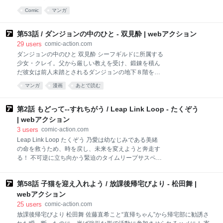
Comic
マンガ
第53話 / ダンジョンの中のひと - 双見酔 | webアクション
29
users
comic-action.com
ダンジョンの中のひと 双見酔 シーフギルドに所属する
少女・クレイ。父から厳しい教えを受け、鍛錬を積ん
だ彼女は前人未踏とされるダンジョンの地下８階を踏
破。さらに深層へと向かうが、そこで待ち受けていた
マンガ
漫画
あとで読む
のは…管理人を名乗る魔法使いで!? 双見酔が描く、秘
められし迷宮の裏側の世界。
第2話 もどって--すれちがう / Leap Link Loop - たくぞう
| webアクション
3
users
comic-action.com
Leap Link Loop たくぞう 乃愛は幼なじみである美緒
の命を救うため、時を戻し、未来を変えようと奔走す
る！ 不可逆に立ち向かう緊迫のタイムリープサスペン
ス！
第58話 子猫を迎え入れよう / 放課後帰宅びより - 松田舞 |
webアクション
25
users
comic-action.com
放課後帰宅びより 松田舞 佐藤直希こと“直帰ちゃん”から帰宅部に勧誘さ