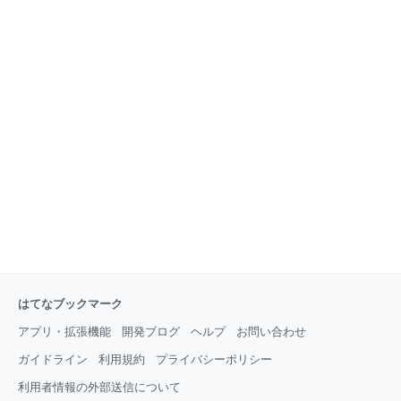
はてなブックマーク
アプリ・拡張機能
開発ブログ
ヘルプ
お問い合わせ
ガイドライン
利用規約
プライバシーポリシー
利用者情報の外部送信について