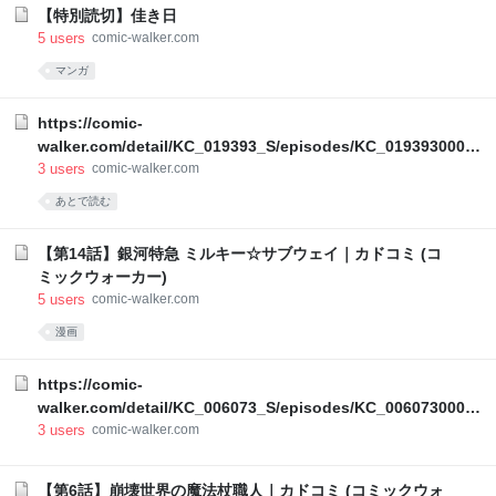
【特別読切】佳き日
5
users
comic-walker.com
マンガ
https://comic-
walker.com/detail/KC_019393_S/episodes/KC_01939300002
00011_E?episodeType=first
3
users
comic-walker.com
あとで読む
【第14話】銀河特急 ミルキー☆サブウェイ｜カドコミ (コ
ミックウォーカー)
5
users
comic-walker.com
漫画
https://comic-
walker.com/detail/KC_006073_S/episodes/KC_00607300035
00011_E?episodeType=latest
3
users
comic-walker.com
【第6話】崩壊世界の魔法杖職人｜カドコミ (コミックウォ