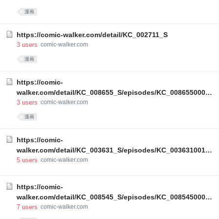
漫画
https://comic-walker.com/detail/KC_002711_S
3
users
comic-walker.com
漫画
https://comic-
walker.com/detail/KC_008655_S/episodes/KC_00865500003
00011_E?episodeType=first
3
users
comic-walker.com
漫画
https://comic-
walker.com/detail/KC_003631_S/episodes/KC_00363100127
00011_E?episodeType=latest
5
users
comic-walker.com
https://comic-
walker.com/detail/KC_008545_S/episodes/KC_00854500005
00011_E?episodeType=first
7
users
comic-walker.com