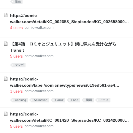
漫画
https://comic-
walker.com/detail/KC_002658_S/episodes/KC_00265800080
00011_E?episodeType=latest
4
users
comic-walker.com
【第4話 ロミオとジュリエット】鍋に弾丸を受けながら
Transit
5
users
comic-walker.com
マンガ
https://comic-
walker.com/label/comicnewtype/news/019ed561-ae47-
7980-9783-bd2344d432ed
3
users
comic-walker.com
Cooking
Animation
Comic
Food
漫画
アニメ
https://comic-
walker.com/detail/KC_001420_S/episodes/KC_00142000079
00011_E?episodeType=latest
5
users
comic-walker.com