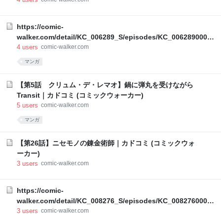
https://comic-
walker.com/detail/KC_006289_S/episodes/KC_00628900020
00011_E?episodeType=latest
4
users
comic-walker.com
マンガ
【第5話 クリュム・デ・レマオ】鍋に弾丸を受けながら
Transit｜カドコミ (コミックウォーカー)
5
users
comic-walker.com
マンガ
【第26話】ニセモノの錬金術師｜カドコミ (コミックウォ
ーカー)
3
users
comic-walker.com
https://comic-
walker.com/detail/KC_008276_S/episodes/KC_00827600009
00021_E?episodeType=latest
3
users
comic-walker.com