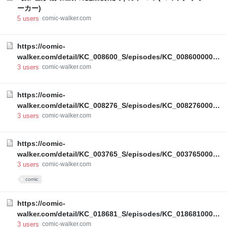
ーカー)
5
users
comic-walker.com
https://comic-
walker.com/detail/KC_008600_S/episodes/KC_00860000009
00011_E?episodeType=latest
3
users
comic-walker.com
https://comic-
walker.com/detail/KC_008276_S/episodes/KC_00827600009
00011_E?episodeType=latest
3
users
comic-walker.com
https://comic-
walker.com/detail/KC_003765_S/episodes/KC_00376500086
00011_E?episodeType=latest
3
users
comic-walker.com
comic
https://comic-
walker.com/detail/KC_018681_S/episodes/KC_01868100002
00011_E?episodeType=first
3
users
comic-walker.com