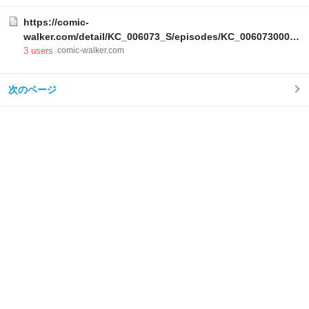
https://comic-
walker.com/detail/KC_006073_S/episodes/KC_00607300034
00011_E?episodeType=latest
3
users
comic-walker.com
次のページ