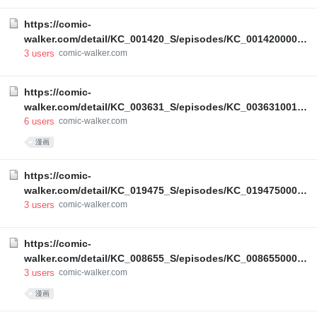
https://comic-
walker.com/detail/KC_001420_S/episodes/KC_00142000080
00011_E?episodeType=latest
3
users
comic-walker.com
https://comic-
walker.com/detail/KC_003631_S/episodes/KC_00363100128
00011_E?episodeType=latest
6
users
comic-walker.com
漫画
https://comic-
walker.com/detail/KC_019475_S/episodes/KC_01947500002
00011_E?episodeType=latest
3
users
comic-walker.com
https://comic-
walker.com/detail/KC_008655_S/episodes/KC_00865500003
00021_E?episodeType=first
3
users
comic-walker.com
漫画