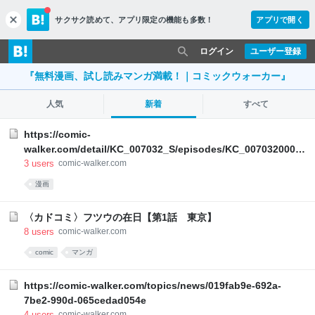
サクサク読めて、
アプリ限定の機能も多数！
アプリで開く
c
l
o
ログイン
ユーザー登録
s
e
『無料漫画、試し読みマンガ満載！｜コミックウォーカー』
人気
新着
すべて
https://comic-
walker.com/detail/KC_007032_S/episodes/KC_00703200018
00011_E?episodeType=first
3
users
comic-walker.com
漫画
〈カドコミ〉フツウの在日【第1話 東京】
8
users
comic-walker.com
comic
マンガ
https://comic-walker.com/topics/news/019fab9e-692a-
7be2-990d-065cedad054e
4
users
comic-walker.com