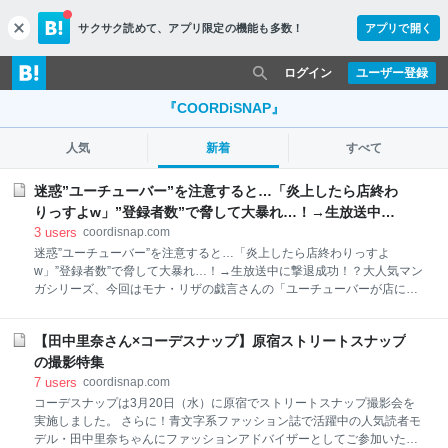
サクサク読めて、
アプリ限定の機能も多数！
アプリで開く
c
l
o
ログイン
ユーザー登録
s
e
『COORDiSNAP』
人気
新着
すべて
迷惑”ユーチューバー”を注意すると…「炎上したら店終わ
りっすよw」”登録者数”で脅して大暴れ…！→生放送中に
撃退成功！？ | コーデスナップ
3
users
coordisnap.com
迷惑”ユーチューバー”を注意すると…「炎上したら店終わりっすよ
w」”登録者数”で脅して大暴れ…！→生放送中に撃退成功！？大人気マン
ガシリーズ、今回はモナ・リザの戯言さんの「ユーチューバーが店に突
撃した話」です。 中華料理屋で働いていると、ある日うるさい男子3人
組が来店！ その人たちは生配信をしているようで、店の中でガヤガヤ…
【田中里奈さん×コーデスナップ】原宿ストリートスナップ
皆が迷惑していると、とんでもない事態に発展！？ ＜＜第1話はこち
ら！＞＞ 前回のあらすじ 出典:YouTube 前回は中華料理屋で働くソラ…
の撮影特集
その日も健気に働いていると、何やらうるさい3人組が来店… ユーチュ
7
users
coordisnap.com
ーバーのようで、勝手に生配信を行っているのでした… セルフだけで面
コーデスナップは3月20日（水）に原宿でストリートスナップ撮影会を
白いようで… 出典:YouTube このままだと他のお客さんに迷惑が… 出
実施しました。 さらに！青文字系ファッション誌で活躍中の人気読者モ
典:YouTube
デル・田中里奈ちゃんにファッションアドバイザーとしてご参加いただ