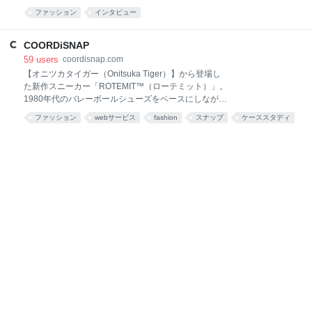
きました。 この春注目のコーディネートやファッションアイテムについ
ファッション
インタビュー
て、里奈ちゃんのコメントと共にご紹介します。 田中里奈 SEDA mina
mini soup PS JILLE non-no steady ヘアカタログ など多数の雑誌で活躍
している人気読者モデル。アクセサリーブランド「Dear」を手がける。
COORDiSNAP
田中里奈オフィシャルブログ twitter
59
users
coordisnap.com
【オニツカタイガー（Onitsuka Tiger）】から登場し
た新作スニーカー「ROTEMIT™（ローテミット）」。
1980年代のバレーボールシューズをベースにしなが
ら、異素材を組み合わせたアッパーや立体感のあるソ
ファッション
webサービス
fashion
スナップ
ケーススタディ
ールで、現代風にアップデート。レトロ感とモダンさ
Bookmark
を両立した全6色のカラー展開にも注目。