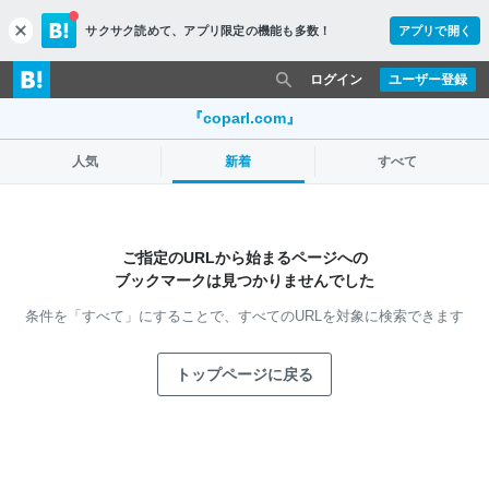
サクサク読めて、
アプリ限定の機能も多数！
アプリで開く
c
l
o
ログイン
ユーザー登録
s
e
『coparl.com』
人気
新着
すべて
ご指定のURLから始まるページへの
ブックマークは見つかりませんでした
条件を「すべて」にすることで、
すべてのURLを対象に検索できます
トップページに戻る