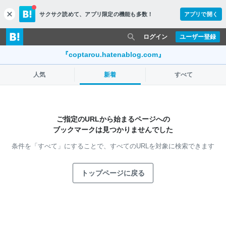
サクサク読めて、
アプリ限定の機能も多数！
アプリで開く
c
l
o
ログイン
ユーザー登録
s
e
『coptarou.hatenablog.com』
人気
新着
すべて
ご指定のURLから始まるページへの
ブックマークは見つかりませんでした
条件を「すべて」にすることで、
すべてのURLを対象に検索できます
トップページに戻る