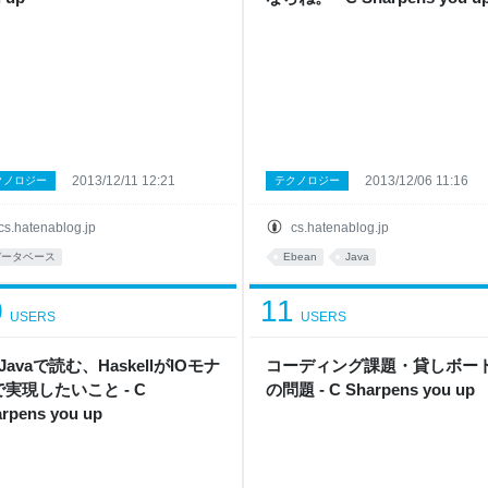
2013/12/11 12:21
2013/12/06 11:16
クノロジー
テクノロジー
cs.hatenablog.jp
cs.hatenablog.jp
データベース
Ebean
Java
0
11
USERS
USERS
/Javaで読む、HaskellがIOモナ
コーディング課題・貸しボー
実現したいこと - C
の問題 - C Sharpens you up
rpens you up