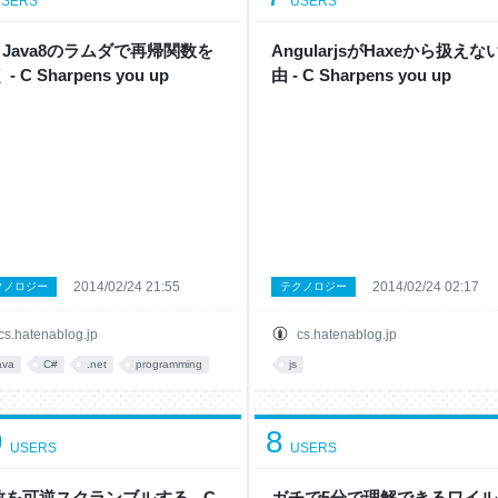
SERS
USERS
, Java8のラムダで再帰関数を
AngularjsがHaxeから扱えな
- C Sharpens you up
由 - C Sharpens you up
2014/02/24 21:55
2014/02/24 02:17
クノロジー
テクノロジー
cs.hatenablog.jp
cs.hatenablog.jp
ava
C#
.net
programming
js
9
8
USERS
USERS
数を可逆スクランブルする - C
ガチで5分で理解できるワイル