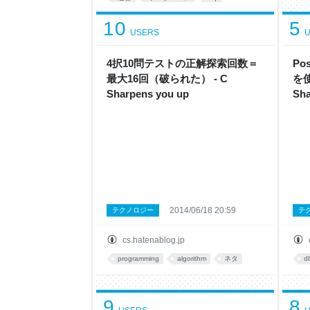
トランザクション
PostgreSQL
10
5
USERS
U
あとで読む
database
4択10問テストの正解探索回数＝
Po
最大16回（破られた） - C
を使
Sharpens you up
Sha
2014/06/18 20:59
テクノロジー
テ
cs.hatenablog.jp
programming
algorithm
ネタ
d
9
8