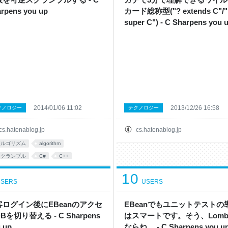
rpens you up
カード総称型("? extends C"/"
super C") - C Sharpens you 
2014/01/06 11:02
2013/12/26 16:58
クノロジー
テクノロジー
cs.hatenablog.jp
cs.hatenablog.jp
アルゴリズム
algorithm
スクランブル
C#
C++
rogramming
PHP
10
SERS
USERS
客ログイン後にEBeanのアクセ
EBeanでもユニットテストの
Bを切り替える - C Sharpens
はスマートです。そう、Lomb
 up
ならね。 - C Sharpens you u