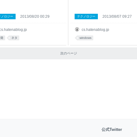
2013/08/20 00:29
2013/08/07 09:27
クノロジー
テクノロジー
cs.hatenablog.jp
cs.hatenablog.jp
開発
ネタ
windows
次のページ
公式Twitter