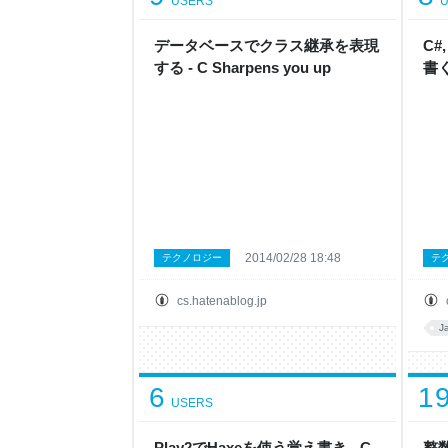
USERS
U
データベースでクラス継承を表現
C#
する - C Sharpens you up
書く 
2014/02/28 18:48
テクノロジー
テ
cs.hatenablog.jp
J
6
1
USERS
Play2でHaxeを使う覚え書き - C
整