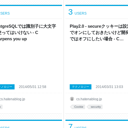
3
SERS
USERS
stgreSQLでは識別子に大文字
Play2.0 - secureクッキーは
ってはいけない - C
でオンにしておきたいけど開
rpens you up
ではオフにしたい場合 - C
Sharpens you up
2014/05/31 12:58
2014/03/31 13:03
クノロジー
テクノロジー
cs.hatenablog.jp
cs.hatenablog.jp
b
Cookie
security
7