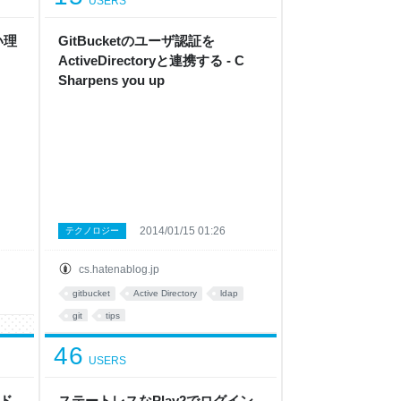
USERS
い理
GitBucketのユーザ認証を
ActiveDirectoryと連携する - C
Sharpens you up
2014/01/15 01:26
テクノロジー
cs.hatenablog.jp
gitbucket
Active Directory
ldap
git
tips
46
USERS
ド
ステートレスなPlay2でログイン