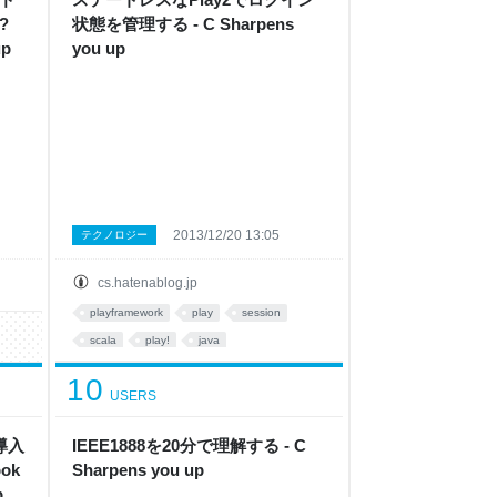
?
状態を管理する - C Sharpens
up
you up
2013/12/20 13:05
テクノロジー
cs.hatenablog.jp
playframework
play
session
scala
play!
java
10
USERS
導入
IEEE1888を20分で理解する - C
ok
Sharpens you up
p