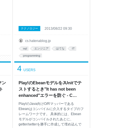
2013/08/22 09:30
テクノロジー
cs.hatenablog.jp
sql
エンジニア
はてな
IT
programming
4
USERS
マン
Play!のEbeanモデルをJUnitでテ
ト
ストするとき"It has not been
enhanced"エラーを防ぐ - C
Sharpens you up
Play!のJava向けO/Rマッパーである
Ebeanはコンパイルに介入するタイプのフ
レームワークです。 具体的には、Ebean
モデルがコンパイルされたあとに、
getter/setterを勝手に作成して埋め込んで