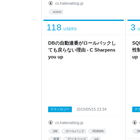
ごいですね（小並 乾杯で勉強会スタートだ メイ
cs.hatenablog.jp
もあって🍺片手の勉強会となっていました。懇親
event
る勉強会って初めて。Sansanさんごちそうさまでした。
118
3
USERS
U
DBの自動連番がロールバックし
SQ
ても戻らない理由 - C Sharpens
性制
you up
up
2015/05/15 23:34
テクノロジー
テ
cs.hatenablog.jp
DB
ロールバック
RDBMS
D
連番
データベース
sql