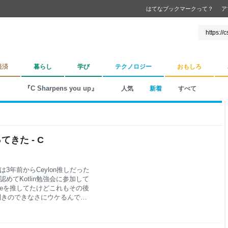
はてなブックマークって？
ア
経済
暮らし
学び
テクノロジー
おもしろ
『C Sharpens you up』
人気
新着
すべて
ってきた - C
）では3年前からCeylon推しだった
認めてKotlin勉強会に参加して
axeを推してたけどこれもその後
の目利きのできなさにウケるんです
言語で苦笑するしかないです。
宮益坂のビズリーチさんところも
もオフィスかっこいいし、渋谷す