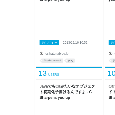
2013/12/16 10:52
テクノロジー
テ
cs.hatenablog.jp
PlayFramework
play
13
1
USERS
JavaでもC#みたいなオブジェク
C#
ト初期化子書けるんですよ - C
ドで
Sharpens you up
Sha