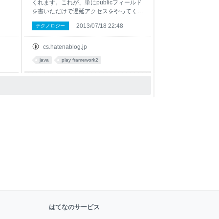
くれます。これが、単にpublicフィールド
を書いただけで遅延アクセスをやってくれ
る仕組み。 ところが、IntelliJやEclipseの
2013/07/18 22:48
テクノロジー
JUnitプラグインはそこら辺の事情を知ら
ないので、テスト実行時に自力でコンパイ
ルし、ただのJavaオブジェクトにしてし
cs.hatenablog.jp
まいます。そしてこける。 "It has not
java
play framework2
been enhanced" というランタイム例外が
飛びます。enhanceってのがその
getter/setter生成動作のことですね。 JUnit
実行のたびにplay cleanしてplay compile
しなおすとかたるくてやっていられないの
でJUnitプラグインに正しいEb
はてなのサービス