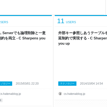
ンゲストのたろうさんのご意向
会じゃなくて本体が乾杯で始め
 Kotlin
11
SERS
USERS
L Serverでも論理削除と一意
外部キー参照しあうテーブル
約を両立 - C Sharpens you
延制約で実現する - C Sharpe
you up
2015/03/01 22:20
2014/10/04 14:54
クノロジー
テクノロジー
cs.hatenablog.jp
cs.hatenablog.jp
B