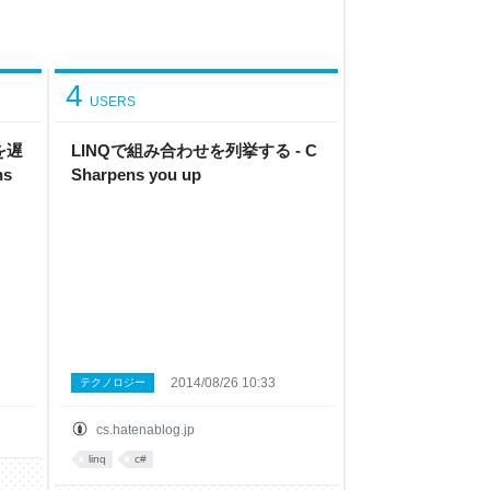
4
USERS
を遅
LINQで組み合わせを列挙する - C
ns
Sharpens you up
2014/08/26 10:33
テクノロジー
cs.hatenablog.jp
linq
c#