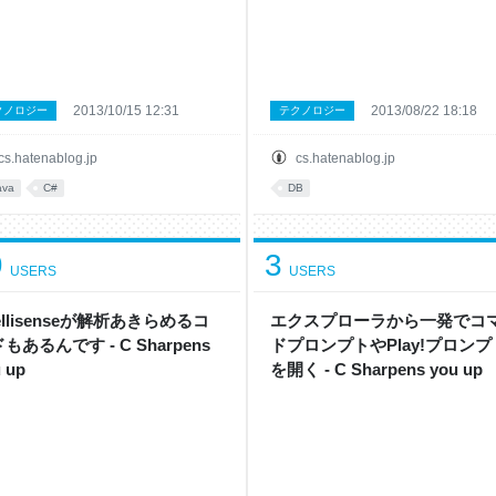
2013/10/15 12:31
2013/08/22 18:18
クノロジー
テクノロジー
cs.hatenablog.jp
cs.hatenablog.jp
ava
C#
DB
9
3
USERS
USERS
tellisenseが解析あきらめるコ
エクスプローラから一発でコ
もあるんです - C Sharpens
ドプロンプトやPlay!プロンプ
 up
を開く - C Sharpens you up