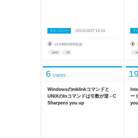
2013/10/27 15:24
テクノロジー
テ
cs.hatenablog.jp
java
c#
J
6
1
USERS
Windowsのmklinkコマンドと
In
UNIXのlnコマンドは引数が逆 - C
ード
Sharpens you up
you