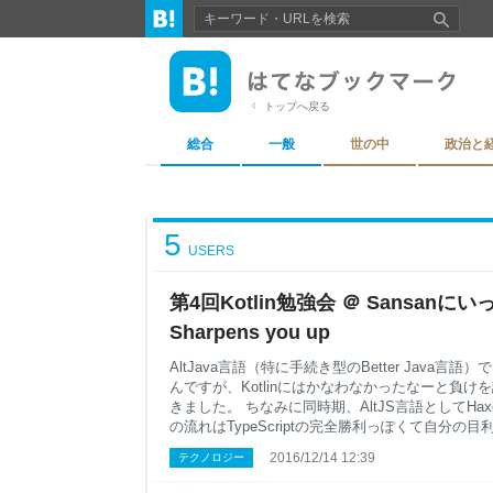
トップへ戻る
総合
一般
世の中
政治と
5
USERS
第4回Kotlin勉強会 ＠ Sansanにい
Sharpens you up
AltJava言語（特に手続き型のBetter Java言語
んですが、Kotlinにはかなわなかったなーと負けを
きました。 ちなみに同時期、AltJS言語としてH
の流れはTypeScriptの完全勝利っぽくて自分
けど、CeylonとHaxeがこれまた雰囲気似てる
2016/12/14 12:39
テクノロジー
Sansanさんのオフィスかっこいい 同じく渋谷
渋谷Javaで何度かお邪魔していますが、あそこ