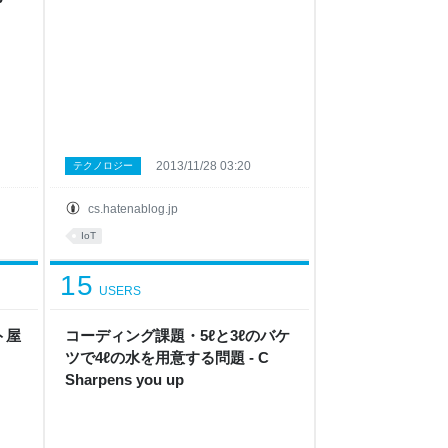
2013/11/28 03:20
テクノロジー
cs.hatenablog.jp
IoT
15
USERS
ト屋
コーディング課題・5ℓと3ℓのバケ
ツで4ℓの水を用意する問題 - C
Sharpens you up