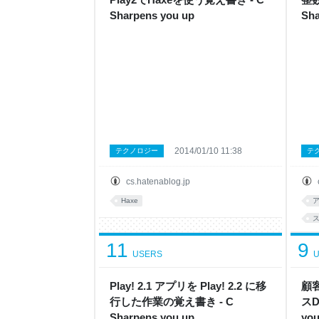
Sharpens you up
Sha
2014/01/10 11:38
テクノロジー
テ
cs.hatenablog.jp
Haxe
p
11
9
USERS
U
Play! 2.1 アプリを Play! 2.2 に移
顧
行した作業の覚え書き - C
スD
Sharpens you up
you