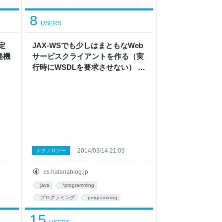
8
USERS
設定
JAX-WSでも少しはまともなWeb
発機
サービスクライアントを作る（実
行時にWSDLを要求させない） -
C Sharpens you up
2014/03/14 21:09
テクノロジー
cs.hatenablog.jp
java
*programming
プログラミング
programming
webサービス
15