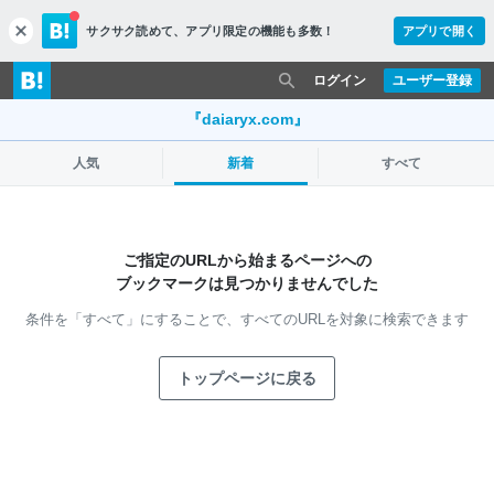
サクサク読めて、
アプリ限定の機能も多数！
アプリで開く
c
l
o
ログイン
ユーザー登録
s
e
『daiaryx.com』
人気
新着
すべて
ご指定のURLから始まるページへの
ブックマークは見つかりませんでした
条件を「すべて」にすることで、
すべてのURLを対象に検索できます
トップページに戻る