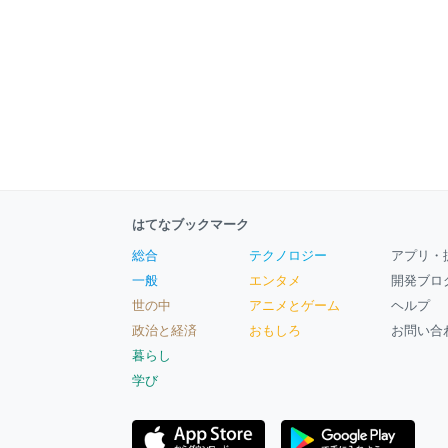
はてなブックマーク
総合
テクノロジー
アプリ・
一般
エンタメ
開発ブロ
世の中
アニメとゲーム
ヘルプ
政治と経済
おもしろ
お問い合
暮らし
学び