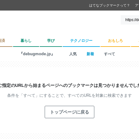
はてなブックマークって？
ア
経済
暮らし
学び
テクノロジー
おもしろ
『debugmode.jp』
人気
新着
すべて
ご指定のURLから始まるページへの
ブックマークは見つかりませんでし
条件を「すべて」にすることで、
すべてのURLを対象に検索できます
トップページに戻る