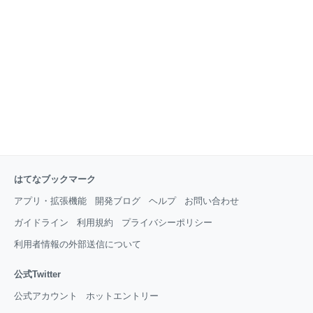
格炒め炒飯 450g 冷凍食品のレベルが上がってい
る・・・！ 昨今、冷凍食品のレベルが上がり、安価で
おいしい料理が食べられるようになりました。 その中
でも母ちゃんが選んだ精鋭たちは僕たち子供達の舌と
なり、孫へと受け継がれることでしょう。 今回は
はてなブックマーク
アプリ・拡張機能
開発ブログ
ヘルプ
お問い合わせ
ガイドライン
利用規約
プライバシーポリシー
利用者情報の外部送信について
公式Twitter
公式アカウント
ホットエントリー