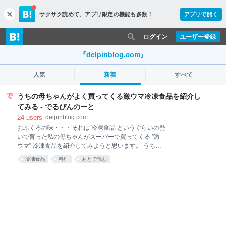
サクサク読めて、
アプリ限定の機能も多数！
アプリで開く
c
l
o
ログイン
ユーザー登録
s
e
『delpinblog.com』
人気
新着
すべて
うちの母ちゃんがよく買ってくる激ウマ冷凍食品を紹介し
てみる - でるぴんのーと
24
users
delpinblog.com
おふくろの味・・・それは 冷凍食品 というぐらいの勢
いで育った私の母ちゃんがスーパーで買ってくる ”激
ウマ” 冷凍食品を紹介してみようと思います。 うちの
母ちゃんがよく買ってくる激ウマ冷凍食品を紹介して
冷凍食品
料理
あとで読む
みる うちの母ちゃんがよく買ってくる激ウマ冷凍食品
を紹介してみる 冷凍食品のレベルが上がってい
る・・・！ ニッスイ 白身魚とタルタルソースのフラ
イ 冷凍食品 味の素 カップに入ったエビのグラタン
冷凍食品 味の素 具だくさん五目炒飯 冷凍食品 ニ
ッスイ 大きな大きな焼きおにぎり 6個×8入 マルハ
ニチロ ビビンバチャーハン 450g ニチレイフーズ 本