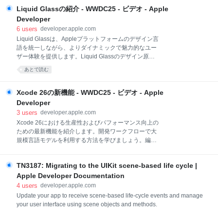
ックなデザインを作成できます。このセッションで詳
Liquid Glassの紹介 - WWDC25 - ビデオ - Apple
細をご確認ください。 関連する章 0:00 - イントロダク
Developer
ション 2:06 - デザイン言語 6:16 - 構造 13:34 - 連係／
6
users
developer.apple.com
連続性 リソース Human Interface Guidelines:
Liquid Glassは、Appleプラットフォームのデザイン言
Toolbars Adopting Liquid Glass Human Interface
語を統一しながら、よりダイナミックで魅力的なユー
Guidelines: Icons Human Interface Guidelines Human
ザー体験を提供します。Liquid Glassのデザイン原
Interface Guidelines: Materi
則、光学的および物理的な主要特性、Liquid Glassの
あとで読む
用途とメリットについて説明します。 関連する章 0:00
- イントロダクション 1:29 - ダイナミクス 6:00 - 適応
性 10:31 - 原理 18:53 - 次のステップ リソース
Xcode 26の新機能 - WWDC25 - ビデオ - Apple
Adopting Liquid Glass Human Interface Guidelines
Developer
Human Interface Guidelines: Materials HDビデオ SD
3
users
developer.apple.com
ビデオ Liquid GlassはAppleソフトウェアの 見た目と
Xcode 26における生産性およびパフォーマンス向上の
雰囲気の進化における 大きな前進です Appleの製品エ
ための最新機能を紹介します。開発ワークフローで大
コシステム全体にわたり アプリとシステムの体験に柔
規模言語モデルを利用する方法を学びましょう。編集
軟で 動的
とデバッグの機能向上、強化されたパフォーマンスと
テストツール、Swift Build（Xcodeで使用されている
TN3187: Migrating to the UIKit scene-based life cycle |
オープンソースのビルドシステムエンジン）について
説明します。 関連する章 0:00 - イントロダクション
Apple Developer Documentation
0:49 - 最適化 1:42 - ワークスペースと編集 10:37 - イ
4
users
developer.apple.com
ンテリジェンス 17:47 - デバッグとパフォーマンス
Update your app to receive scene-based life-cycle events and manage
27:50 - ビルド 30:15 - テスト 36:10 - まとめ リソース
your user interface using scene objects and methods.
Analyzing CPU usage with the Processor Trace