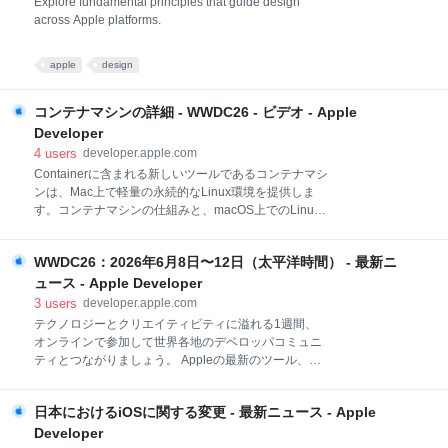
Explore fundamental principles that guide design
across Apple platforms.
apple
design
コンテナマシンの詳細 - WWDC26 - ビデオ - Apple
Developer
4
users
developer.apple.com
Containerに含まれる新しいツールであるコンテナマシ
ンは、Mac上で軽量の永続的なLinux環境を提供しま
す。コンテナマシンの仕組みと、macOS上でのLinux
向け開発においてパフォーマンスに優れたシームレス
な体験を提供するContainerizationの設計について解説
WWDC26：2026年6月8日〜12日（太平洋時間） - 最新ニ
します。 関連する章 0:00 - Introduction 1:19 -
Containerization 2:14 - Design principles 3:36 -
ュース - Apple Developer
Container machine 4:36 - Demo 10:33 - Next steps リ
3
users
developer.apple.com
ソース Container Containerization HDビデオ SDビデ
テクノロジーとクリエイティビティに溢れる1週間、
オ こんにちは Michaelです 今日はContainerizationを
オンラインで参加して世界各地のデベロッパコミュニ
基盤とした 新機能を紹介します Containerizationは
ティとつながりましょう。 Appleの最新のツール、フ
Linuxコンテナを
レームワーク、機能が発表される瞬間をお見逃しな
く。Appleのエンジニアやデザイナーが主催するビデ
日本におけるiOSに関する変更 - 最新ニュース - Apple
オセッションでは、アプリやゲームをレベルアップさ
せる注目のテクノロジーをご紹介します。また、ラボ
Developer