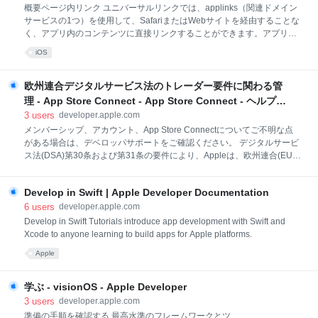
概要ページ内リンク ユニバーサルリンクでは、applinks（関連ドメイン
サービスの1つ）を使用して、SafariまたはWebサイトを経由することな
く、アプリ内のコンテンツに直接リンクすることができます。アプリが
インストールされている場合は、アプリでユニバーサルリンクが開きま
iOS
す。インストールされていない場合は、デフォルトのWebブラウザでリ
ンクが開き、サイトで残りの処理を行うことができます。ユニバーサル
リンクおよびコードでユニバーサルリンクをサポートする方法について
欧州連合デジタルサービス法のトレーダー要件に関わる管
十分に把握していない場合は、「関連ドメインをサポートする」および
理 - App Store Connect - App Store Connect - ヘルプ -
「コンテンツへのリンクをアプリとWebサイトに許可する」を参照して
Apple Developer
3
users
developer.apple.com
ください。 本ドキュメントでは、以下の方法について概要を説明しま
メンバーシップ、アカウント、App Store Connectについてご不明な点
す。 ユニバーサルリンクをテストする 正しいapplinksドメインを選択す
がある場合は、デベロッパサポートをご確認ください。 デジタルサービ
る サイトでユニバーサルリンクを使用する apple-app
ス法(DSA)第30条および第31条の要件により、Appleは、欧州連合(EU)
のApp Storeでアプリを配信するすべてのトレーダーについて、連絡先情
報を確認した上で公開することが義務付けられています。連絡先情報に
Develop in Swift | Apple Developer Documentation
は、DSAに従いApp Storeのプロダクトページに掲載する目的でAppleに
提供する住所、電話番号、およびメールアドレスが含まれます。確認が
6
users
developer.apple.com
完了した情報は、アプリがEUの27のテリトリのいずれかで配信される
Develop in Swift Tutorials introduce app development with Swift and
場合において、AppleがApp Storeのプロダクトページで公開します。
Xcode to anyone learning to build apps for Apple platforms.
EUでアプリを配信していない場合でも、トレーダーのステータスを申告
Apple
する必要があります。 トレーダーのステータスをまだ確認していない場
合は、次回App
学ぶ - visionOS - Apple Developer
3
users
developer.apple.com
準備の手順を確認する 最高水準のフレームワークとツ