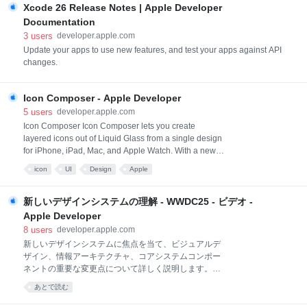
リティ、プライバシーを保護し、シンプルで直感的なユーザー体験を提
Xcode 26 Release Notes | Apple Developer
供するためにAppleが設計した、統合されたエンドツーエンドのシステ
Documentation
ムの一部です。Appleはデベロッパに、アプリの構築、テスト、配信に
3
users
developer.apple.com
必要な各種のツール、テクノロジー、サービスに加え、デジタル商品お
Update your apps to use new features, and test your apps against API
よびサービスを販売するためのセキュアなコマースプラットフォームを
changes.
提供しています。 iOS 26.2
Icon Composer - Apple Developer
5
users
developer.apple.com
Icon Composer Icon Composer lets you create
layered icons out of Liquid Glass from a single design
for iPhone, iPad, Mac, and Apple Watch. With a new
multi-layer icon format, you can easily adjust
icon
UI
Design
Apple
Liquid Glass properties, preview with dynamic lighting
effects, and annotate across appearance modes.
Icon Composer is designed to work seamlessly with
新しいデザインシステムの理解 - WWDC25 - ビデオ -
Xcode, and also provides the option to export a fla
Apple Developer
8
users
developer.apple.com
新しいデザインシステムに焦点を当て、ビジュアルデ
ザイン、情報アーキテクチャ、コアシステムコンポー
ネントの重要な変更点について詳しく説明します。こ
の新しいシステムでは、インターフェイスとコンテン
あとで読む
ツ間の関係を再構築し、デバイス、画面サイズ、入力
モードを問わず、調和性かつ一貫性に優れたダイナミ