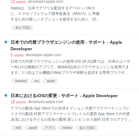
ではAppleのエキスパートと交流し、世界中のデベロ
12
users
developer.apple.com
ッパコミュニティとつながることができます。すべて
Appleは、日本でアプリを配信するデベロッパ向け
無料で、オンラインでご参加いただけます。
に、スマホソフトウェア競争促進法（MSCA）に準拠
WWDC26の詳細はこちら
するための新しいオプションを提供するために、iOS
に関する変更を行います。iOS 26.2以降では、デベロ
あとで読む
ッパによる代替アプリマーケットプレイスでのアプリ
の配信、代替アプリマーケットプレイスの運営、iOS
上でのAppleアプリ内購入以外の方法によるデジタル
日本での代替ブラウザエンジンの使用 - サポート - Apple
商品およびサービスのアプリでの決済処理などが可能
Developer
になります。 代替アプリマーケットプレイスからのア
5
users
developer.apple.com
プリダウンロードやアプリ決済に関する新しいオプシ
日本での代替ブラウザエンジンの使用 iOS 26.2以降では、日本のユーザ
ョンを導入すると、マルウェア、不正行為、詐欺によ
ー向けの2種類のアプリで、WebKit以外のブラウザエンジンを使用でき
るリスクや、その他のプライバシーおよびセキュリテ
ます。1つ目はフル機能のWebブラウザ体験を提供する専用ブラウザア
ィ上のリスクが新たに生じる可能性があります。
プリであり、2つ目は組み込みのブラウザエンジンを使用してアプリ内
Appleは日本の規制当局と協力し、特に若年層のユー
browser
ios
apple
ブラウズ体験を提供するブラウザエンジンスチュワードのアプリです。
ザーの安全に重点を置いて、これらの新たな脅威に対
Appleは承認されたデベロッパに対し、デベロッパが最新の高性能ブラ
する保護策を策定しました。この保護策には、iOSア
ウザエンジンを提供できるよう、重要な機能を実現するシステム内テク
日本におけるiOSの変更 - サポート - Apple Developer
プリの公
ノロジーへのアクセスを許可します。このテクノロジーには、ジャスト
18
users
developer.apple.com
インタイム（JIT）コンパイル機能、マルチプロセスサポートなどが含ま
アプリの配信 App Storeでの決済オプション 代替アプリマーケットプレ
れます。 しかし、ブラウザエンジンは、信頼できないコンテンツや悪意
イスでの配信 代替アプリマーケットプレイスの運営 App Storeでの代替
のある恐れがあるコンテンツに常にさらされており、機密性の高いユー
決済における子どもの安全の重視 新しいビジネス規約 日本でのアプリの
ザーデータが閲覧されてしまう可能性があるため、悪意ある攻撃で狙わ
配信 App Storeでアプリを配信することで、175のストアフロントと40
iOS
apple
アプリ
mobile
あとで読む
れ
の言語で、世界中のユーザーに見つけてもらい、ダウンロードしてもら
うことができます。iOSおよびApp Storeは、ユーザーの安全性、セキュ