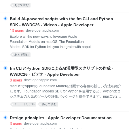
的な手法を学びましょう。 関連する章 0:00 - Intro
あとで読む
2:24 - Components 6:41 - Content 11:49 - Color 11:50
- Typography 14:17 - Iconography リソース Human
Interface Guidelines HDビデオ SDビデオ ブランディ
Build AI-powered scripts with the fm CLI and Python
ングはおそらくあなたにとって 最重要事項でしょう そ
SDK - WWDC26 - Videos - Apple Developer
れは製品を伝え、 差別化するための有効な手段です。
13
users
developer.apple.com
しかし、どうすれば ブランドアイデンティティを表現
Explore all the new ways to leverage Apple
しながら iOS上の馴染み深いパラダイムの 整合性を保
Foundation Models on macOS. The Foundation
てるのでしょうか？ 私はDesign EvangelistのSarahで
Models SDK for Python lets you integrate with popular
す。 今日はそれを解説していきます。 重要
tooling and evaluation packages in the Python
あとで読む
ecosystem. Find out how to use the brand new fm
command introduced in macOS 27 to streamline
scripting, automate model workflows, and accelerate
fm CLIとPython SDKによるAI活用型スクリプトの作成 -
your development process. Chapters 0:00 -
WWDC26 - ビデオ - Apple Developer
Introduction 1:22 - Introdu
8
users
developer.apple.com
macOSでAppleのFoundation Modelを活用する各種の新しい方法を紹介
します。Foundation Models SDK for Pythonを使用すると、Pythonエコ
システムの人気のツールや評価パッケージと統合できます。macOS 27
で導入された新しいfmコマンドを使用して、スクリプト作成の効率化、
チュートリアル
あとで読む
モデルワークフローの自動化、開発プロセスの高速化を推進する方法を
学びましょう。 関連する章 0:00 - Introduction 1:22 - Introducing the fm
CLI and Python SDK 3:23 - Command line tool 5:02 - fm respond and
Design principles | Apple Developer Documentation
structured output 6:11 - Automating file management with fm 8:52 -
3
users
developer.apple.com
Python SDK 9