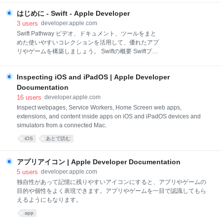
ます。 Draw（描画） Draw On（描画）とDraw
るすべてのデベロッパは、アプリのTrust Storeを更新
Off（描画オフ）は、手書きのカリグラフィーの動きに
はじめに - Swift - Apple Developer
して、新しいサーバ証明書：SHA-2 Root : USERTrust
インスパイアされた新しいアニメーションプリセット
RSA認証局（CA）証明書（英語）を追加する必要があ
3
users
developer.apple.com
で
ります。 サーバ証明書をスムーズに移行し、プッシュ
Swift Pathway ビデオ、ドキュメント、ツールをまと
通知配信の失敗を回避するために、Sandboxとプロダ
めた使いやすいコレクションを活用して、優れたアプ
クション環境に接続する各アプリサーバについて、旧
リやゲームを構築しましょう。 Swiftの概要 Swiftプロ
サーバ証明書の終了日までに新しいサーバ証明書を追
グラミング言語は、親しみやすく、安全で、高速かつ
加し、Trust Storeに新旧両方のサーバ証明書があるこ
パワフルです。また、Swiftを世界最高の汎用プログラ
とを確認してください。 現時点では、Appleが発行し
Inspecting iOS and iPadOS | Apple Developer
ミング言語にするという目標を掲げる、大規模なオー
たAPNs SSLプロバイダ証明書を更新する必要はあ
プンソースコミュニティに支えられています。 Apple
Documentation
によって開発され、2014年のWorldwide Developers
16
users
developer.apple.com
Conferenceで発表されたSwiftは、安全で親しみやす
Inspect webpages, Service Workers, Home Screen web apps,
く、高性能な汎用プログラミング言語として設計され
extensions, and content inside apps on iOS and iPadOS devices and
ました。これらの目標を実現するために、Swiftの最新
simulators from a connected Mac.
の表現力豊かな構文、型安全性システム、C、C++、
iOS
あとで読む
Objective-Cコードとの相互運用性などさまざまな機能
が組み込まれています。 2015年、Appleはオープンソ
ースライセンスの下で
アプリアイコン | Apple Developer Documentation
5
users
developer.apple.com
独自性があって記憶に残りやすいアイコンにすると、アプリやゲームの
目的や個性をよく表現できます。アプリやゲームを一目で認識してもら
えるようにもなります。
app