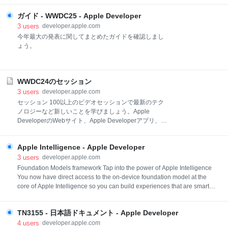
ガイド - WWDC25 - Apple Developer
3
users
developer.apple.com
今年最大の発表に関してまとめたガイドを確認しまし
ょう。
WWDC24のセッション
3
users
developer.apple.com
セッション 100以上のビデオセッションで最新のテク
ノロジーなど新しいことを学びましょう。Apple
DeveloperのWebサイト、Apple Developerアプリ、お
よびYouTubeチャンネルでご視聴いただけます。
Apple Intelligence - Apple Developer
3
users
developer.apple.com
Foundation Models framework Tap into the power of Apple Intelligence
You now have direct access to the on-device foundation model at the
core of Apple Intelligence so you can build experiences that are smart,
private, and work without internet connectivity through the
Foundation Models framework. With native support for Swift, you can tap
TN3155 - 日本語ドキュメント - Apple Developer
into the model with as few as three lines of code. You can
4
users
developer.apple.com