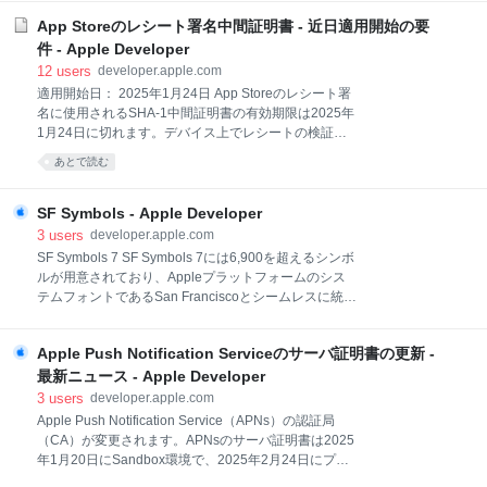
instrument Measuring your app’s power use with
Power Profiler
App Storeのレシート署名中間証明書 - 近日適用開始の要
件 - Apple Developer
12
users
developer.apple.com
適用開始日： 2025年1月24日 App Storeのレシート署
名に使用されるSHA-1中間証明書の有効期限は2025年
1月24日に切れます。デバイス上でレシートの検証を
行うアプリについては、SHA-256アルゴリズムへのサ
あとで読む
ポートを実装してください。または、App Storeでのト
ランザクションの検証にAppTransaction API（英語）
やTransaction API（英語） を使用することもできま
SF Symbols - Apple Developer
す。 詳しくは、TN3138：App Storeのレシート署名証
3
users
developer.apple.com
明書に関する変更（英語）をご覧ください。
SF Symbols 7 SF Symbols 7には6,900を超えるシンボ
ルが用意されており、Appleプラットフォームのシス
テムフォントであるSan Franciscoとシームレスに統合
できるようデザインされています。9段階のウェイト
と3段階のスケールで利用できるシンボルは、テキス
Apple Push Notification Serviceのサーバ証明書の更新 -
トに対して自動的に調節されます。また、ベクターグ
ラフィックスツールに書き出して編集できるため、同
最新ニュース - Apple Developer
じデザイン上の特徴とアクセシビリティ機能を備えた
3
users
developer.apple.com
カスタムシンボルを作成できます。SF Symbols 7で
Apple Push Notification Service（APNs）の認証局
は、Drawアニメーションと可変レンダリングが導入さ
（CA）が変更されます。APNsのサーバ証明書は2025
れ、マジック置換が強化されました。さらに、グラデ
年1月20日にSandbox環境で、2025年2月24日にプロ
ーションおよび数百の新しいシンボルが追加されてい
ダクション環境で更新されます。APNsを使用してい