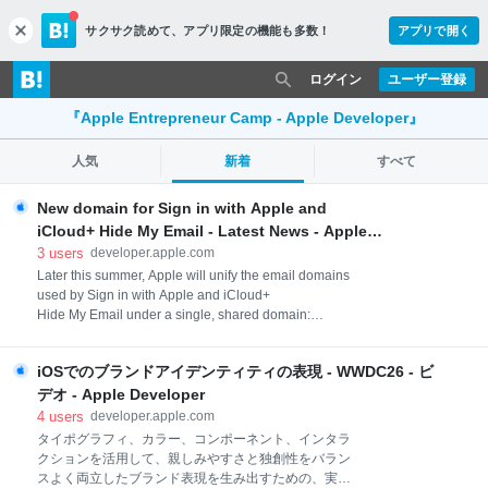
サクサク読めて、
アプリ限定の機能も多数！
アプリで開く
c
l
o
ログイン
ユーザー登録
s
e
『Apple Entrepreneur Camp - Apple Developer』
人気
新着
すべて
New domain for Sign in with Apple and
iCloud+ Hide My Email - Latest News - Apple
Developer
3
users
developer.apple.com
Later this summer, Apple will unify the email domains
used by Sign in with Apple and iCloud+
Hide My Email under a single, shared domain:
private.icloud.com. New addresses generated for both
features will be issued on the new domain. For
iOSでのブランドアイデンティティの表現 - WWDC26 - ビ
example: Sign in with Apple addresses, previously
issued on privaterelay.appleid.com, will be issued on
デオ - Apple Developer
private.icloud.com. iCloud+ Hide My Email addresses,
4
users
developer.apple.com
previ
タイポグラフィ、カラー、コンポーネント、インタラ
クションを活用して、親しみやすさと独創性をバラン
スよく両立したブランド表現を生み出すための、実践