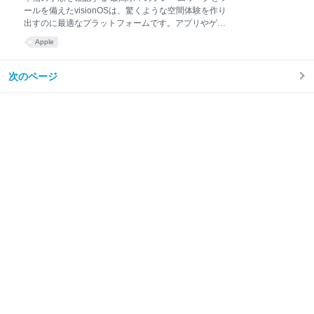
ールを備えたvisionOSは、驚くような空間体験を作り
出すのに最適なプラットフォームです。アプリやゲー
ムの構想、メディア体験の作成、SharePlayでのつな
Apple
がりや共同作業のデザイン、ビジネス向けアプリの開
発、visionOS対応に向けたWebサイトのアップデート
など、さまざまな計画と準備に役立つセッションや情
次のページ
報が用意されています。46種類ものセッションで、
visionOSに向けた開発方法、空間体験のデザイン方
法、テスト方法、ツールについて学び、SDKの導入に
向けて準備できます。 visionOSに向けた開発を始める
visionOSでは、使い慣れたフレームワークと革新的な
概念を組み合わせることで、空間コンピューティング
向けにデザインされた、まったく新しいアプリの世界
を構築できます。開発に取り掛かるにあたり、空間コ
ンピューティングの構成要