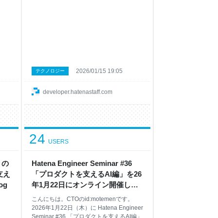
2026/01/15 19:05
テクノロジー
developer.hatenastaff.com
24
USERS
リの
Hatena Engineer Seminar #36
支え
「プロダクトを支えるAI編」を26
og
年1月22日にオンライン開催しま
す #hatenatech - Hatena
こんにちは。CTOのid:motemenです。
Developer Blog
2026年1月22日（木）に Hatena Engineer
Seminar #36 「プロダクトを支えるAI編」