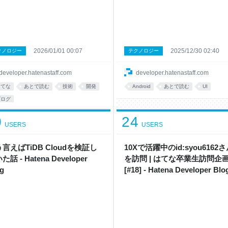
2026/01/01 00:07
2025/12/30 02:40
クノロジー
テクノロジー
developer.hatenastaff.com
developer.hatenastaff.com
はてな
あとで読む
技術
開発
Android
あとで読む
UI
ブログ
0
24
USERS
USERS
言えばTiDB Cloudを検証し
10Xで活躍中のid:syou6162
た話 - Hatena Developer
を訪問 | はてな卒業生訪問企
g
[#18] - Hatena Developer Blo