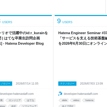
r の実装
コンのアニメーション WebView のスク
8
9
USERS
USERS
リオで活躍中のid:r_kurainを
Hatena Engineer Seminar #3
問 | はてな卒業生訪問企画
「サービスを支える技術基盤
1] - Hatena Developer Blog
を2026年6月30日にオンライ
催しました #hatenatech - Hat
Developer Blog
2026/07/14 11:05
2026/07/03 13:09
クノロジー
テクノロジー
developer.hatenastaff.com
developer.hatenastaff.com
開発
エンジニア
はてな
slide
video
hatena
ahoo
会社
ソフトウェア
あとで読む