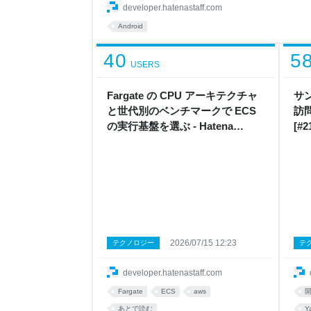
介します。 はてなスター機能について Floating Ba
developer.hatenastaff.com
ScaffoldWithFloatingBar の実装 FAB アイ
Android
ロールとの連動 アイコン
40
5
USERS
Fargate の CPU アーキテクチャ
サン
と世代別のベンチマークで ECS
訪
の実行基盤を選ぶ - Hatena
[#2
Developer Blog
2026/07/15 12:23
テクノロジー
テ
developer.hatenastaff.com
Fargate
ECS
aws
あとで読む
Y