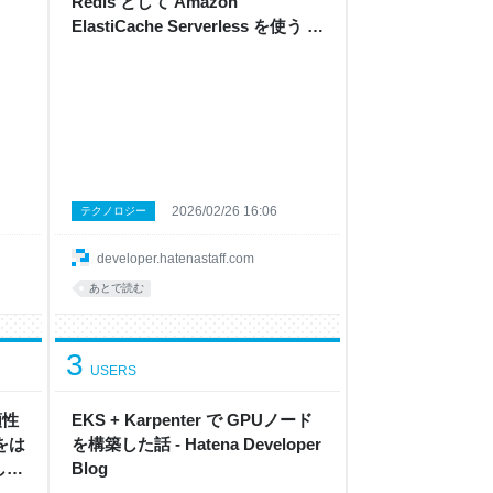
Redis として Amazon
ElastiCache Serverless を使う -
Hatena Developer Blog
2026/02/26 16:06
テクノロジー
developer.hatenastaff.com
あとで読む
3
USERS
頼性
EKS + Karpenter で GPUノード
をは
を構築した話 - Hatena Developer
し
Blog