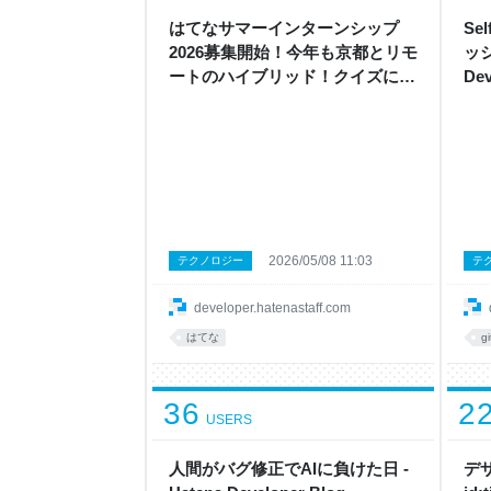
月30
無料
はてなサマーインターンシップ
Se
Live
2026募集開始！今年も京都とリモ
ッシ
ートのハイブリッド！クイズに答
Dev
えて応募しよう！ - Hatena
Developer Blog
2026/05/08 11:03
テクノロジー
テ
developer.hatenastaff.com
はてな
g
36
2
USERS
人間がバグ修正でAIに負けた日 -
デ