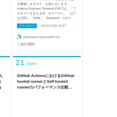
を開催しますので、お知らせします。
Hatena Engineer Seminar #36では、「プ
ロダクトを支えるAI」をテーマに、「はて
なCMS」「toitta」「Mackerel」の3つの
法人向けサービス担当するエンジニア4名
2025/12/26 18:07
テクノロジー
が登壇します。 コーディングエージェン
トなど手元の生産性を高める利用ではな
く、サービスにAIを組み込むことによって
developer.hatenastaff.com
事業の価値を高める取り組みについて各エ
あとで読む
ンジニアが発表します。 実際にAIと向き
合いつつ価値を高める現場でのリアルな取
り組みの実態や、次々登場する新しい技術
21
をどのように自分たちのプロダクトにフィ
USERS
ットさせているかの技術的な詳細をお話す
る予定です。 開催はオンラインです。
（詳しくはconnpass
さん
GitHub ActionsにおけるGitHub-
画
hosted runnerとSelf-hosted
g
runnerのパフォーマンス比較
(CPU編) - Hatena Developer
Blog