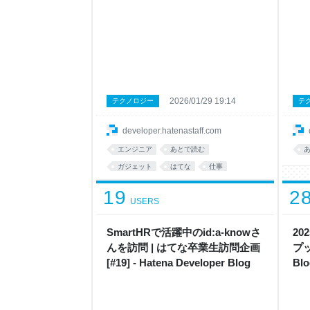
2026/01/29 19:14
テクノロジー
テ
developer.hatenastaff.com
エンジニア
あとで読む
ガジェット
はてな
仕事
19
2
USERS
SmartHRで活躍中のid:a-knowさ
2
んを訪問 | はてな卒業生訪問企画
プッ
[#19] - Hatena Developer Blog
Blo