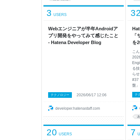
3
3
USERS
Webエンジニアが半年Androidア
Hat
プリ開発をやってみて感じたこと
「
- Hatena Developer Blog
を2
催し
こん
Dev
20
Eng
る技
らせし
#3
盤」
術で
2026/06/17 12:06
テ
テクノロジー
ます
ビス
的な
developer.hatenastaff.com
な取
予定
しく
20
7
認く
USERS
U
てお