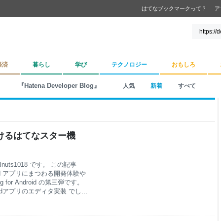
はてなブックマークって？
ア
経済
暮らし
学び
テクノロジー
おもしろ
『Hatena Developer Blog』
人気
新着
すべて
おけるはてなスター機
uts1018 です。 この記事
id アプリにまつわる開発体験や
g for Android の第三弾です。
roidアプリのエディタ実装 でし
げで初心者の私でも実装に取り
回は、購読中のブログ記事画面
うにした機能の実装について紹