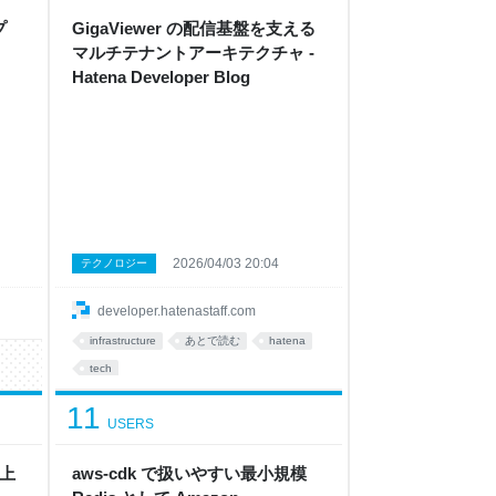
プ
GigaViewer の配信基盤を支える
マルチテナントアーキテクチャ -
Hatena Developer Blog
2026/04/03 20:04
テクノロジー
developer.hatenastaff.com
infrastructure
あとで読む
hatena
tech
11
USERS
を上
aws-cdk で扱いやすい最小規模