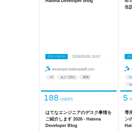
Hatena Developer Blog
id
生訪
Dev
2026/03/26 18:07
テクノロジー
テ
developer.hatenastaff.com
AI
あとで読む
開発
h
d
188
5
USERS
U
はてなエンジニアのデスク事情を
専
ご紹介します 2026 - Hatena
ン
Developer Blog
Hat