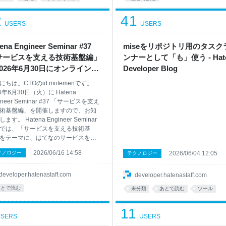
インタビュー
2
41
USERS
USERS
ena Engineer Seminar #37
miseをリポジトリ用のタスク
サービスを支える技術基盤編」
ンナーとして「も」使う - Hat
026年6月30日にオンライン開
Developer Blog
ます #hatenatech - Hatena
にちは。CTOのid:motemenです。
eloper Blog
26年6月30日（火）に Hatena
ineer Seminar #37 「サービスを支え
術基盤編」を開催しますので、お知
ます。 Hatena Engineer Seminar
7 では、「サービスを支える技術基
をテーマに、はてなのサービスを技
支えつづけるエンジニア4名が登壇し
2026/06/16 14:58
クノロジー
2026/06/04 12:05
テクノロジー
。表からは見えにくいものの、サー
の信頼性と進化を支える土台と技術
挑戦について、現場におけるリアル
developer.hatenastaff.com
developer.hatenastaff.com
り組みと技術的な詳細をお話しする
あとで読む
未分類
あとで読む
ツール
です。 開催はオンラインです。（詳
はconnpassのイベントページをご確
11
ださい）。皆様のご参加をお待ちし
SERS
USERS
ります！ イベント概要 日時: 2026年6