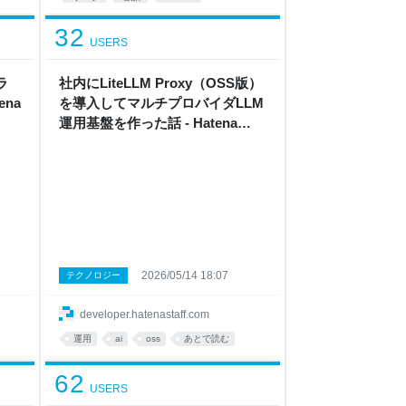
*あとで読む
32
USERS
ラ
社内にLiteLLM Proxy（OSS版）
ena
を導入してマルチプロバイダLLM
運用基盤を作った話 - Hatena
Developer Blog
2026/05/14 18:07
テクノロジー
developer.hatenastaff.com
運用
ai
oss
あとで読む
62
USERS