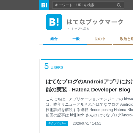
トップへ戻る
総合
一般
世の中
政治と
5
USERS
はてなブログのAndroidアプリに
能の実装 - Hatena Developer Blog
こんにちは、アプリケーションエンジニアの id:waln
は、昨年リニューアルされたはてなブログ Andro
技術詳細を解説する連載 Recomposing Hatena Blo
前回の記事は id:jj1uzh さんの はてなブログAnd
た。エディタ周りがうまく抽象化されていたおか
2026/07/17 14:51
テクノロジー
組みやすく、とても助かった覚えがあります。 今
において、はてなスターをアプリでつけられるよ