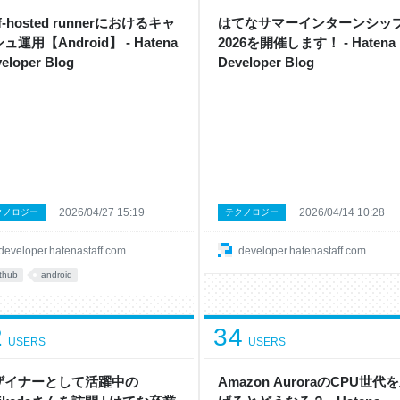
日(火) 14:00-15:10（予定） 参加費:
 開催形式: オンライン配信 YouTube
lf-hosted runnerにおけるキャ
はてなサマーインターンシッ
 YouTub
ュ運用【Android】 - Hatena
2026を開催します！ - Hatena
eloper Blog
Developer Blog
2026/04/27 15:19
2026/04/14 10:28
クノロジー
テクノロジー
developer.hatenastaff.com
developer.hatenastaff.com
ithub
android
2
34
USERS
USERS
ザイナーとして活躍中の
Amazon AuroraのCPU世代