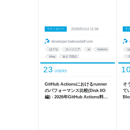
2026/01/14 11:06
テクノロジー
テ
developer.hatenastaff.com
はてな
エンジニア
ai
hatena
blog
あとで読む
23
1
USERS
GitHub Actionsにおけるrunner
そう
のパフォーマンス比較(Disk I/O
てい
編) - 2026年GitHub Actions料金
Blo
改定を見据えた最適解を添えて -
- Hatena Developer Blog