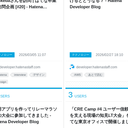
:tikedaさんを訪問 | はてな卒業
げるとどうなる？ - Hatena
問企画 [#20] - Hatena
Developer Blog
eloper Blog
2026/03/05 11:07
2026/02/27 18:10
クノロジー
テクノロジー
developer.hatenastaff.com
developer.hatenastaff.com
atena
interview
デザイン
AWS
あとで読む
esign
3
SERS
USERS
用アプリを作ってリレーマラソ
「CRE Camp #4 ユーザー信
の大会に参加してきました -
を支える現場の知見LT大会」
ena Developer Blog
てな東京オフィスで開催しま
た！ - Hatena Developer Blog