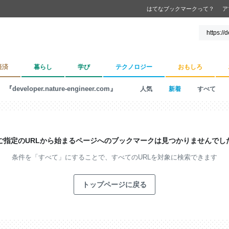
はてなブックマークって？
ア
経済
暮らし
学び
テクノロジー
おもしろ
『developer.nature-engineer.com』
人気
新着
すべて
ご指定のURLから始まるページへの
ブックマークは見つかりませんでし
条件を「すべて」にすることで、
すべてのURLを対象に検索できます
トップページに戻る