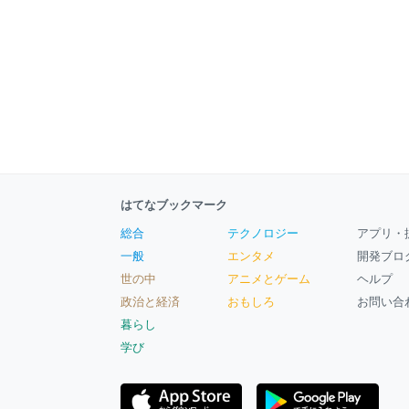
はてなブックマーク
総合
テクノロジー
アプリ・
一般
エンタメ
開発ブロ
世の中
アニメとゲーム
ヘルプ
政治と経済
おもしろ
お問い合
暮らし
学び