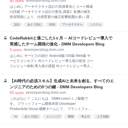
80
users
developersblog.dmm.com
「SLM」と呼べるのか？大型モデルの検証 大型モデル
はじめに アーキテクチャ設計の具体変化とコード構成
の結果 5.4 SLMの根本的な課題 5.5 ちなみに：
の詳細 アーキテクチャ設計の変化 課題1: 各層の相互
Amazon Bedrockでの検証結果 Bedrockモデルの性能
依存関係により、仕様変更の修正影響範囲が多い 課題
Bedrockの優位性 5.6 SLMの典型的な失敗パターンと
2: service 層に複数の責務が集中し、メンテナンス性
設計
あとで読む
DDD
アーキテクチャ
システム
技術的課題 言語の壁：llama3.2の「二重人格」現象 そ
が低下していた 課題3: service層のdaoへの依存が大き
の他
かった コード構成の詳細 「イベントストーミング」か
ら「実装」への変換プロセス 1.ドメインモデル から実
CodeRabbitと過ごした1ヶ月 ─ AIコードレビュー導入で
装への変換プロセス 2.イベントから実装への変換プロ
実感したチーム開発の進化 - DMM Developers Blog
セス 3. コマンド から実装への変換プロセス 4. 実装と
5
users
developersblog.dmm.com
イベントストーミングとの違いの見直しと仕様変更に
はじめに サービスの紹介 Android版 iOS版 Web版 サ
よる修正 テストしやすい制約のポイント テスト戦略の
ービスコンセプト AIコードレビュー導入前の状況 コー
変化 ユニットテストと統合テストの責任分離 「壊れや
ドレビュー体制 導入前の課題 AIコードレビュー導入の
すい構造」から 「テストしやすい構造」 へどう変わっ
検討 CodeRabbitの導入 CodeRabbitとは 導入の容易
たか 設計を「知識」として蓄積する 各層の責任の明確
さ 導入1ヶ月の効果 主なメリット レビュー内容の変化
化とそれによるレビュー・開発体験の変化 数値で示
【AI時代の必須スキル】生成AIと未来を創る、すべてのエ
定量的な効果 チームメンバーからの声 Android開発な
らではの指摘 今後の展望 課題解決の進捗 残された課
ンジニアのための5つの鍵 - DMM Developers Blog
題 今後の方針 プラットフォーム開発本部のAI戦略 ま
50
users
developersblog.dmm.com
とめ 2025年4月30日に開催された
これはなに？ こんにちは、DMM.comのミノ駆動で
「Sansan×DMM.com Android Tech Talk」での登壇内
す。 プラットフォーム開発本部 Developer
容を基にしています。
Productivity Group 横断チームにて、 プラットフォー
https://sansan.connpass.com/event/349010/sansan.co
ムの設計品質向上に取り組んでいます。 ここ最近、AI
AI
あとで読む
エンジニア
開発
考え方
人工知能
nnpass.com 登壇資料は以下からご覧いただけます。
エージェントなどの登場により ITサービス開発におい
speakerdeck.com はじめ
ソフトウェア
development
てAIとの協働が急速に進んでいます。 「これからの開