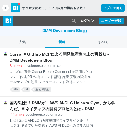
サクサク読めて、
アプリ限定の機能も多数！
アプリで開く
c
l
o
ログイン
ユーザー登録
s
e
『DMM Developers Blog』
人気
新着
すべて
Cursor × GitHub MCPによる開発生産性向上の実践知 -
DMM Developers Blog
3
users
developersblog.dmm.com
はじめに 背景 Cursor Rules / Command を活用したコ
マンド作成 PR 作成コマンド 課題 施策 実装の詳細 ル
ールサンプル 効果 レビューコメント取得コマンド 課
題 施策 実装の詳細 ルールサンプル CodeRabbit、
Git
AI
あとで読む
GitHub Copilot との連携 効果 リリース自動化コマンド
課題 施策 実装の詳細 script 実装にした理由 効果 今後
の展望 Cursor CLI を使用した AI 活用 他チームへの展
国内5社目！DMMが「AWS AI-DLC Unicorn Gym」から学
開 まとめ はじめに こんにちは。DMMユーザーレビュ
んだ、AIネイティブの開発プロセスとは - DMM
ーグループ（URG）の大野です。 本記事では、
Developers Blog
22
users
developersblog.dmm.com
Cursor と GitHub MCP（Model Context Protocol）を
1. はじめに AI-DLC（AI駆動開発ライフサイクル）と
組み合わせて実現した開発効率化の取り組みについて
は？ 2. 抱えていた課題 3. AWS AI-DLCへの参加の目的