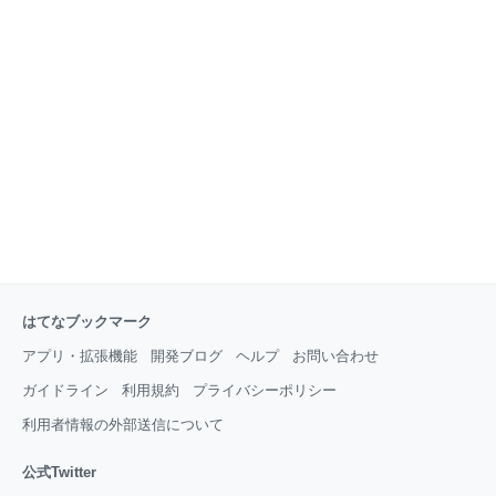
ます。 これはなに？ この記事の理解目標 良いコード
をめぐる議論 議論1: 何をもって良いコードなのか 議
論2: 良いコードはどうやったら書けるのか 議論3: 「綺
麗なコード（良いコード） vs 動くコード」問題 議論
改善のために提案します 提案1: ソフトウェア品質特性
の観点でコードの良し悪しを判断しよう 提案2: 原理原
はてなブックマーク
アプリ・拡張機能
開発ブログ
ヘルプ
お問い合わせ
ガイドライン
利用規約
プライバシーポリシー
利用者情報の外部送信について
公式Twitter