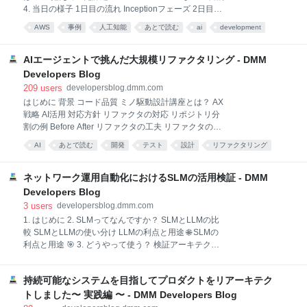
紹介します。 背景 昨今、生成 AI を活用した開発ツー
4. 当日の様子 1日目の流れ Inceptionフェーズ 2日目の
ルが急速に発展しており、開発プロセスの各段階で効
流れ Constructionフェーズ 5. 実施結果 主要成果指標
率化を図ること
AWS
事例
人工知能
あとで読む
ai
development
工数の変化 6. AI前提の開発プロセスで学んだこと メリ
ット 課題に感じた点 7. おわりに 1. はじめに こんにち
は。DMM.comでプラットフォーム開発本部の副本部
AIエージェントで挑んだ大規模リファクタリング - DMM
長をしている石垣@i35_267です。 今回は、アマゾン
Developers Blog
ウェブサービスジャパン合同会社と25年9月1日から2
209
users
developersblog.dmm.com
日間にわたって行われた「AWS AI-DLC」について学
はじめに 背景 コード品質 ミノ駆動設計講座とは？ AX
びとこれからについてご紹介できればと思います。 AI-
戦略 AI活用 対応方針 リファクタの対応 リポジトリ分
DLC（AI駆動開発ライフサイクル）とは？ AI-DLC
割の例 Before After リファクタの工夫 リファクタの成
は、ソフトウェア開発に対するAIエージェントを用い
果 工数削減 Findy Team+で可視化 まとめ はじめに こ
た開発プロセスの考え方です。 AWS
AI
あとで読む
開発
テスト
設計
リファクタリング
んにちは。DMMユーザーレビューグループのバックエ
DMM
DDD
マネジメント
ンドチームの朝妻です。 （本記事は、朝妻が執筆し、
TLの松井と協力して仕上げたものです。） 私たちのチ
ネットワーク運用自動化におけるSLMの活用検証 - DMM
ームでは、DMMに投稿される「ユーザーレビューを処
Developers Blog
理するAPI」を開発しています。 このシステムは、レ
3
users
developersblog.dmm.com
ビューの投稿・レビューの表示に関するシステムを担
1. はじめに 2. SLMってなんですか？ SLMとLLMの比
っており、DMMの欠かせない基盤です。 本記事で
較 SLMとLLMの使い分け LLMの利点と用途 🌐 SLMの
は、それらのシステムに関してエージェント型AI（今
利点と用途 🎯 3. どうやって使う？ 検証アーキテクチ
回は Devin）を活用し、大規模なリファクタリングを
ャ 4. 検証環境と構成 検証環境 検証データ 目標JSON
安全かつ効率的に進めた事例をご紹介します。 背景
形式 5. 検証結果 5.1 SLM（10b以下）の厳しい現実
Devinを活用してリファクタリングを進めるにあたり
持続可能なシステムを目指してプロダクトをリアーキテク
5.1.1 検証条件と成功基準 5.1.2 小型SLMの検証結果
5.2 日本語vs英語プロンプトの決定的な差
トしました〜 実践編 〜 - DMM Developers Blog
llama3.2:latestの言語別結果 典型的な失敗パターン 5.3