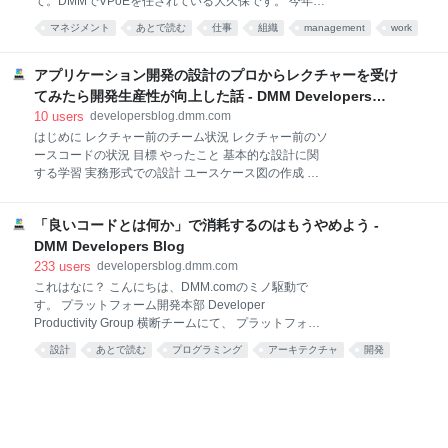
て。DMMでVPoEを任されている大久保です。 今年で
はじめに EXNOAプラットフォーム戦略室の小林で
4回目になりますが、DMMグループ Advent Calendar
す。 250タイトル以上のゲームを配信するプラットフ
マネジメント
あとで読む
仕事
組織
management
work
2024の最後を務めさせていただきます。最後までお読
ォーム「DMM GAMES」でPMをして
blog
みいただけると嬉しいです。 また、Advent Calendar
の他の記事も面白いのでまだ読まれていない方はぜひ
アプリケーション開発の設計のプロからレクチャーを受け
お読みください。 今回は私がメンバーだった頃から感
てみたら開発生産性が向上した話 - DMM Developers
じていたことについて言語化してみました。 不確実性
Blog
10
users
developersblog.dmm.com
の高さ・低さ 会社組織は一般的にピラミッド構造を取
はじめに レクチャー前のチーム状況 レクチャー前のソ
る傾向があります。その理由の一つとして、不確実性
ースコードの状況 目標 やったこと 基本的な設計に関
が関係していると考えられます（もちろん、これが全
する学習 実務形式での設計 ユースケース図の作成 イ
てではありません）。 ビジネスにおいて、不確実性の
ベントストーミング ドメインモデリング 実装（モブプ
高い状況下で未決定の事項を決めたり、予測不能な状
ロ） レクチャーを受けての現在のチーム状況 反省点
況で判断を下したりする必要があります。こうした行
「良いコードとは何か」で消耗するのはもうやめよう -
マネージャーの理解 まとめ 宣伝 はじめに プラットフ
為は大きな責任を伴
ォーム開発本部CSPグループで主にDMMヘルプセンタ
DMM Developers Blog
ーのバックエンド開発を担当している、佐々木です。
233
users
developersblog.dmm.com
私たちのチームでは、今年の8月から11月にかけてバ
これはなに？ こんにちは、DMM.comのミノ駆動で
ックエンドAPIのリアーキテクチャに取り組みまし
す。 プラットフォーム開発本部 Developer
た。 このプロジェクトでは、アプリケーションアーキ
Productivity Group 横断チームにて、 プラットフォー
テクチャのプロフェッショナルとも言えるミノ駆動
ムの設計品質向上に取り組んでいます。 さて、ネット
設計
あとで読む
プログラミング
アーキテクチャ
開発
（@MinoDriven）さんから直接ご指導をいただきまし
上ではソフトウェア開発における「良いコードとは何
た。ミノ駆動さんは「良いコード/悪いコードで学ぶ設
コード
programming
ソフトウェア
software engineering
か」をめぐって、 いろんな意見が交錯したり、 ときに
計入門」（以下ミノ駆動本）の著者としても知られて
は激論を呼んだりします。 収拾がつかないこともしば
development
います。 この期間中、私たちはドメ
しばです。 この記事は、良いコードを考えるうえでの
要素を整理し、 建設的な議論を助けることを目的とし