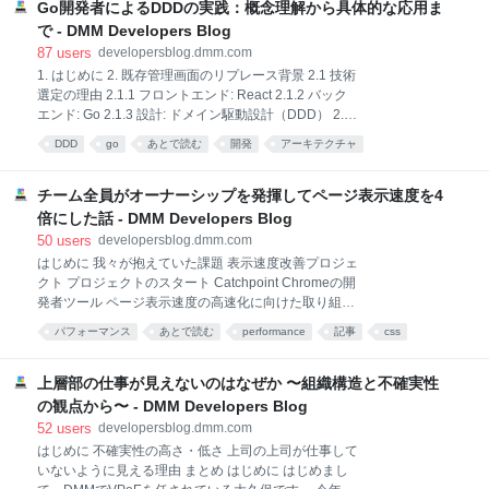
発はAI協働が必須」 「エンジニアにとってAIを使いこ
Go開発者によるDDDの実践：概念理解から具体的な応用ま
なすことが必須基礎スキルとなる」 とも言われ始めて
で - DMM Developers Blog
います。 望む望まざるに関わらず、生成AIによる開発
87
users
developersblog.dmm.com
のスケールは、業界的に必然の流れになるでしょう。
1. はじめに 2. 既存管理画面のリプレース背景 2.1 技術
そんな中、生成AIを使いこなすにはどうすればいいの
選定の理由 2.1.1 フロントエンド: React 2.1.2 バック
か、 生成AIと上手く協働するにはどのようなノウハウ
エンド: Go 2.1.3 設計: ドメイン駆動設計（DDD） 2.2
が必要なのか、 どのようなスキルが必要なのか、迷い
再構築による期待効果 3. DDD導入における課題 3.1
や不安が生じることも多いでしょう。 実際のところ、
DDD
go
あとで読む
開発
アーキテクチャ
DDDの概念理解と実践のギャップ 3.2 Go言語における
生成AIから精度の高い回答を得ることや、どのように
DDD実装のノウハウ不足 3.3 ビジネスロジックの適切
生成AIを活
な配置 4. 課題解決に向けた対策 5. Go言語を用いた
チーム全員がオーナーシップを発揮してページ表示速度を4
DDDの実践 5.1 DDDの基本概念 5.1.1 ドメイン
倍にした話 - DMM Developers Blog
(Domain) 5.1.2 エンティティ (Entity) 5.1.3 バリューオ
50
users
developersblog.dmm.com
ブジェクト (Value Object) 5.1.4 アグリゲート
はじめに 我々が抱えていた課題 表示速度改善プロジェ
(Aggregate) 5.1.5 リポジトリ (Repository) 5.1.6 サー
クト プロジェクトのスタート Catchpoint Chromeの開
ビス (Service) 5.2 DDDにおけるDI/D
発者ツール ページ表示速度の高速化に向けた取り組み
１）CSS、JavaScriptの外部ファイル化 ２）Emotion
パフォーマンス
あとで読む
performance
記事
css
からCSS Modulesへの移行 ３）スクリプトの読み込み
条件変更および遅延読み込み プロジェクトの成果 難し
かったこと/どのように乗り越えたか 漠然とした不安に
上層部の仕事が見えないのはなぜか 〜組織構造と不確実性
立ち向かう力 開発チーム間の連携とエンジニアの主体
の観点から〜 - DMM Developers Blog
性 ミッションの異なる組織を納得させるコミュニケー
52
users
developersblog.dmm.com
ション 成功要因：オーナーシップの重要性 オーナーシ
はじめに 不確実性の高さ・低さ 上司の上司が仕事して
ップを発揮するチーム作り チーム内で階層を作らず、
いないように見える理由 まとめ はじめに はじめまし
情報差分もゼロに 小さい成功体験の積み重ね まとめ