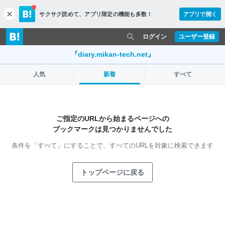
サクサク読めて、
アプリ限定の機能も多数！
アプリで開く
c
l
o
ログイン
ユーザー登録
s
e
『diary.mikan-tech.net』
人気
新着
すべて
ご指定のURLから始まるページへの
ブックマークは見つかりませんでした
条件を「すべて」にすることで、
すべてのURLを対象に検索できます
トップページに戻る