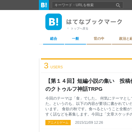
トップへ戻る
総合
一般
世の中
政治と
3
USERS
【第１４回】短編小説の集い 投稿作
のクトゥルフ神話TRPG
今回のテーマは「食」でした。 何気にテーマとし
た。というのも、以下の内容が要項に書かれてい
います。 食欲の秋です。食べるということ全般が
すく話などを募集します。今回は「文章スケッチ
ルメ漫画のように「文章でおいしさを表現する」
2015/11/09 12:26
アニメとゲーム
さい。 【第14回】短編小説の集いのお知らせと募
らっくす」 「読んでいてお腹の空く話」、「グル