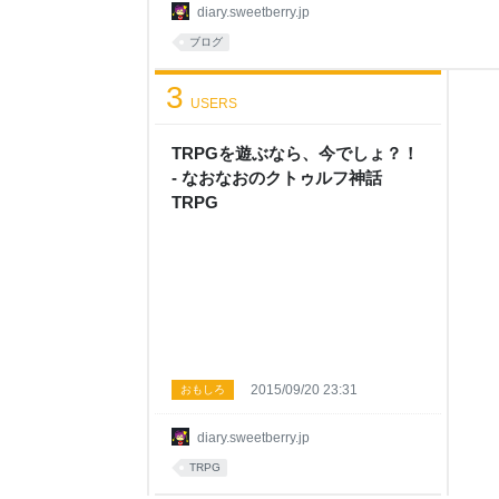
さを表現する」」といった内容は簡単そうでいて
diary.sweetberry.jp
して1から組み立てるのは難しいと考えていたの
ブログ
り過去に読んだグルメ漫画の記憶を頼りに組み立て
好きなので、色々読んで表現方法などはだいたい
3
USERS
TRPGを遊ぶなら、今でしょ？！
- なおなおのクトゥルフ神話
TRPG
2015/09/20 23:31
おもしろ
diary.sweetberry.jp
TRPG