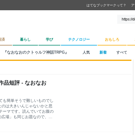
はてなブックマークって？
ア
経済
暮らし
学び
テクノロジー
おもしろ
『なおなおのクトゥルフ神話TRPG』
人気
新着
すべて
品短評 - なおなお
ても簡単そうで難しいものでし
たのは大きいんじゃないかと思
テーマです。読んでいてお腹の
の広場」も同じお題なので、グ
ということに挑戦してみてくだ
集要項 - 短編小説の集い「のべ
メ漫画のように「文章でおいし