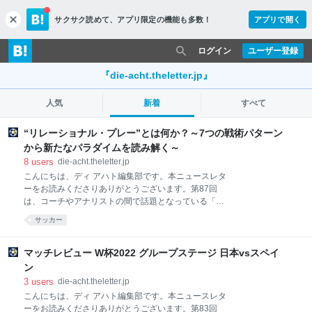
サクサク読めて、
アプリ限定の機能も多数！
アプリで開く
c
l
o
ログイン
ユーザー登録
s
e
『die-acht.theletter.jp』
人気
新着
すべて
“リレーショナル・プレー”とは何か？～7つの戦術パターン
から新たなパラダイムを読み解く～
8
users
die-acht.theletter.jp
こんにちは、ディ アハト編集部です。本ニュースレタ
ーをお読みくださりありがとうございます。第87回
は、コーチやアナリストの間で話題となっている「リ
レーショナル・プレー」についての翻訳記事をお届け
サッカー
します。現在のサッカー戦術界では一体何が起こって
いるのでしょうか？ぜひご一読ください！ また、購読
登録いただきますとディ アハトの新着記事を毎回メー
マッチレビュー W杯2022 グループステージ 日本vsスペイ
ルにてお送りいたします。ご登録は無料で、ディ アハ
ン
ト編集部以外からのメールが届くことはございませ
3
users
die-acht.theletter.jp
ん。新着記事や限定コンテンツを見逃さないよう、ぜ
こんにちは、ディ アハト編集部です。本ニュースレタ
ひ下記ボタンよりご登録いただけると幸いです。
ーをお読みくださりありがとうございます。第83回