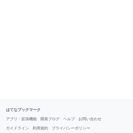
り深く楽しむお供に、どうぞご一読ください！ また、
購読登録いただきますとディ アハトの新着記事を毎回
メールにてお送りいたします。ご登録は無料で、ディ
アハト編集部以外からのメールが届くことはございま
せん。新着記事を見逃さないよう、ぜひ下記ボタンよ
りご登録いただけると幸いです。
はてなブックマーク
アプリ・拡張機能
開発ブログ
ヘルプ
お問い合わせ
ガイドライン
利用規約
プライバシーポリシー