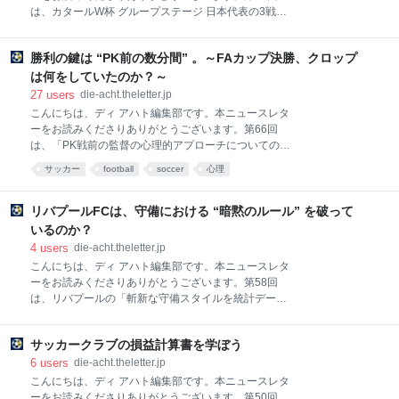
は、カタールW杯 グループステージ 日本代表の3戦目
となるスペイン戦のマッチレビューをお届けします。
グループステージ突破をかけた大一番、チームと指揮
勝利の鍵は “PK前の数分間” 。～FAカップ決勝、クロップ
官は何を仕掛けたのでしょうか？ぜひお楽しみくださ
い！ また、購読登録いただきますとディ アハトの新着
は何をしていたのか？～
記事を毎回メールにてお送りいたします。ご登録は無
27
users
die-acht.theletter.jp
料で、ディ アハト編集部以外からのメールが届くこと
こんにちは、ディ アハト編集部です。本ニュースレタ
はございません。新着記事や限定コンテンツを見逃さ
ーをお読みくださりありがとうございます。第66回
ないよう、ぜひ下記ボタンよりご登録いただけると幸
は、「PK戦前の監督の心理的アプローチについての分
いです。
析」の翻訳記事をお届けします。ぜひお楽しみくださ
サッカー
football
soccer
心理
い！ また、購読登録いただきますとディ アハトの新着
記事を毎回メールにてお送りいたします。ご登録は無
料で、ディ アハト編集部以外からのメールが届くこと
リバプールFCは、守備における “暗黙のルール” を破って
はございません。新着記事や限定コンテンツを見逃さ
いるのか？
ないよう、ぜひ下記ボタンよりご登録いただけると幸
4
users
die-acht.theletter.jp
いです。
こんにちは、ディ アハト編集部です。本ニュースレタ
ーをお読みくださりありがとうございます。第58回
は、リバプールの「斬新な守備スタイルを統計データ
から考察した記事」をお届けします。 欧州フットボー
ルの最先端では、データ分析こそが大きな武器になり
サッカークラブの損益計算書を学ぼう
つつあります。その発達に伴って、攻撃側のチームの
シュートを打つ位置の解析が進んでいるのは周知の事
6
users
die-acht.theletter.jp
実。一方、データ活用に定評のあるリバプールでは、
こんにちは、ディ アハト編集部です。本ニュースレタ
「2年連続でミドルシュートのブロック数がリーグで
ーをお読みくださりありがとうございます。第50回