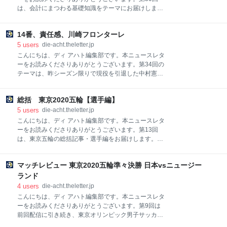
最下位」という興味深いデータも出ています。このデ
は、会計にまつわる基礎知識をテーマにお届けしま
ータは何を示唆するのでしょうか？ぜひお楽しみくだ
す。クラブを経営するうえで欠かせない収益・費用・
さい！
利益は、どのように確認できるのでしょうか？マンチ
14番、責任感、川崎フロンターレ
ェスター・ユナイテッドを例に、損益計算書の見方や
ポイントをチェックしていきましょう！ また、購読登
5
users
die-acht.theletter.jp
録いただきますとディ アハトの新着記事を毎回メール
こんにちは、ディ アハト編集部です。本ニュースレタ
にてお送りいたします。ご登録は無料で、ディ アハト
ーをお読みくださりありがとうございます。第34回の
編集部以外からのメールが届くことはございません。
テーマは、昨シーズン限りで現役を引退した中村憲剛
新着記事や限定コンテンツを見逃さないよう、ぜひ下
氏（現川崎フロンターレFrontale Relations
記ボタンよりご登録いただけると幸いです。
Organizer〈FRO〉）のドキュメンタリー映画から紐
総括 東京2020五輪【選手編】
解く、川崎の強さです。普段のマッチレビューとはテ
イストの異なる結城さんの記事、ぜひお楽しみくださ
5
users
die-acht.theletter.jp
い！ また、購読登録いただきますとディ アハトの新着
こんにちは、ディ アハト編集部です。本ニュースレタ
記事を毎回メールにてお送りいたします。ご登録は無
ーをお読みくださりありがとうございます。第13回
料で、ディ アハト編集部以外からのメールが届くこと
は、東京五輪の総括記事・選手編をお届けします。ぜ
はございません。新着記事や限定コンテンツを見逃さ
ひお楽しみください！ また、購読登録いただきますと
ないよう、ぜひ下記ボタンよりご登録いただけると幸
ディ アハトの新着記事を毎回メールにてお送りいたし
いです。
マッチレビュー 東京2020五輪準々決勝 日本vsニュージー
ます。ご登録は無料で、ディ アハト編集部以外からの
メールが届くことはございません。新着記事を見逃さ
ランド
ないよう、ぜひ下記ボタンよりご登録いただけると幸
4
users
die-acht.theletter.jp
いです。
こんにちは、ディ アハト編集部です。本ニュースレタ
ーをお読みくださりありがとうございます。第9回は
前回配信に引き続き、東京オリンピック男子サッカー
のマッチレビューをお届けします。五輪サッカーをよ