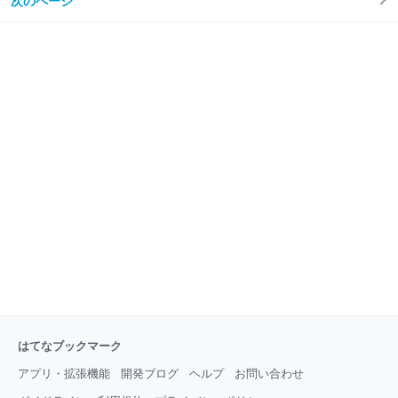
次のページ
業の成功に並々ならぬ期待を寄せている。 ラスベガス
はてなブックマーク
アプリ・拡張機能
開発ブログ
ヘルプ
お問い合わせ