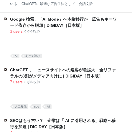
いる。 ChatGPTに最適な広告手法として、会話文脈に
基づく提案型の新フォーマット開発が期待されてい
る。 現在は成果報酬型のアフィリエイトモデルを採用
Google 検索、「AI Mode」へ本格移行か 広告もキーワ
しているが、収益性や拡張性には課題が残る。
OpenAIの広告事業参入の可能性がにわかに現実味を帯
ード依存から脱却 | DIGIDAY［日本版］
びてきた。 ウォールストリートジャーナル（The Wall
3
users
digiday.jp
Street Journal）によると、OpenAIはかつてAppleのデ
ザイナーであったジョニー・アイブ氏のデザイン会社
を買収したことに伴い、AIを中核に据えたスタイリッ
シュなコンパニオン端末の開発を進めており、1億台
AI
あとで読む
の出荷を予定しているという。うまくいけば、この
OpenAI端末はスマートフォン並の普及が見込めるかも
しれない。 しかし、これほど壮大な計画には相応の金
ChatGPT 、ニュースサイトへの送客が急拡大 全リファ
がかかる。現在の
ラルの8割がメディア向けに | DIGIDAY［日本版］
7
users
digiday.jp
人工知能
seo
AI
SEOはもう古い？ 企業は「 AI に引用される」戦略へ移
行を加速 | DIGIDAY［日本版］