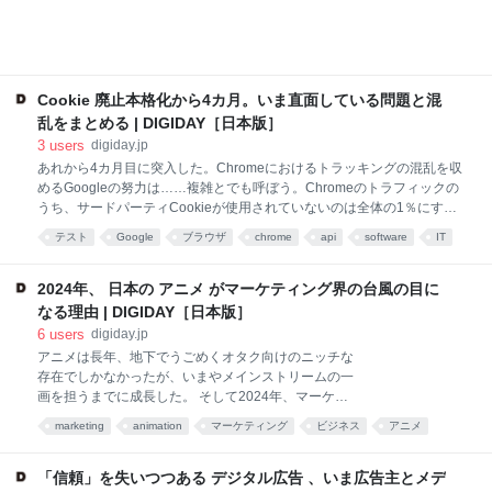
スクロール形式で投稿できる「カルーセル機能」に関
するプロモーションやポップアップ広告を実施してき
た。この機能は、インスタグラムに2017年に登場し、
ユーザーが2～10枚の画像を投稿できるカルーセル機
能に似ているが、より拡張性のあるものになってい
Cookie 廃止本格化から4カ月。いま直面している問題と混
る。 米国で禁止される可能性に直面
乱をまとめる | DIGIDAY［日本版］
3
users
digiday.jp
あれから4カ月目に突入した。Chromeにおけるトラッキングの混乱を収
めるGoogleの努力は……複雑とでも呼ぼう。Chromeのトラフィックの
うち、サードパーティCookieが使用されていないのは全体の1％にすぎ
ない。 ところがその後、混乱が発生し、試行錯誤、臆測、図書館がいっ
テスト
Google
ブラウザ
chrome
api
software
IT
ぱいになるほどの戯言が交わされている。一時停止し、残骸を選別し、
Web
あとで読む
このデジタルサーカスショーの第2幕に備えるときだ。 ――まず、悪名
高き1％にズームインしてみよう。 確かに、サードパーティCookieがな
2024年、 日本の アニメ がマーケティング界の台風の目に
ければ残骸のように見えるかもしれないが、世界中の広告幹部の欲求を
なる理由 | DIGIDAY［日本版］
そそるには十分だ。この4年間、臆測ばかりが飛び交っていたのだか
6
users
digiday.jp
ら、「前菜」としては上出来だろう。 2020年のあの衝撃的で不可解な
アニメは長年、地下でうごめくオタク向けのニッチな
発表を実現するための一歩だ。Googleが開発した技術、つくり上げた理
存在でしかなかったが、いまやメインストリームの一
論──これこそが、正しい方向に進んでいるかどうかのリト
画を担うまでに成長した。 そして2024年、マーケタ
ー勢はチェックに余念がない。ことしは実際、マクド
marketing
animation
マーケティング
ビジネス
アニメ
ナルド（McDonald’s）といった大手ブランド勢が拡大
を続けるZ世代のアニメオーディエンスの気を引くべ
く、投資を始めている。 「かつてのアニメは幅広い人
「信頼」を失いつつある デジタル広告 、いま広告主とメデ