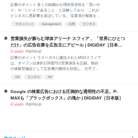
記事のポイント 多くの組織が心理的安全性を「思いや
り」や「いい人であること」と誤解しており、これが
ビジネスに悪影響を及ぼしている。 従業員が報復を恐
れずに問題を指摘できる環境を作ること。これにより
マネジメント
management
心理
ビジネス
最高の業績とパフォーマン […] 記事のポイント 多くの
組織が心理的安全性を「思いやり」や「いい人である
こと」と誤解しており、これがビジネスに悪影響を及
営業損失が膨らむ球体アリーナ スフィア 、「世界にひとつ
ぼしている。 従業員が報復を恐れずに問題を指摘でき
だけ」の広告在庫を広告主にアピール | DIGIDAY［日本
る環境を作ること。これにより最高の業績とパフォー
版］
3
users
digiday.jp
マンスが生まれる。 心理的安全性の概念を長年研究し
記事のポイント ラスベガスに建設されたMSGスフィア
てきたエイミー・エドモンソン教授は、心理的安全性
は、オープン以来約128億円の営業損失を記録。独自
が「弱み」ではなく「武器」になると強調し、正しい
の体験型施設として広告費の獲得を目指し、大手ブラ
理解と適用が必要であると説く。 雇用主は従業員の心
ンドとの広告契約を進める。 ユニークな特性を活かし
理的安全性（psychological safety）を十分に理解でき
US
ビジネス
AV
た新しいブランドマー […] 記事のポイント ラスベガス
ていない。そしてそれはビジネス上、極めて良くない
に建設されたMSGスフィアは、オープン以来約128億
ことであると、専門家は警鐘を鳴らしている
円の営業損失を記録。独自の体験型施設として広告費
Google の検索広告における圧倒的な透明性の不足。P-
の獲得を目指し、大手ブランドとの広告契約を進め
MAXも「ブラックボックス」の塊か | DIGIDAY［日本版］
る。 ユニークな特性を活かした新しいブランドマーケ
4
users
digiday.jp
ティングの媒体として提案されている。施設内外には
サッカー場3面分以上の広告スペースがあり、日当た
りの広告料は約5850万円。 独創的なスフィアを評価
する声もあるが、成功する確信が持てない割には価格
が高く、ほとんどのマーケターは及び腰にならざるを
得ない。 スフィア（Sphere）の幹部たちは、広告事