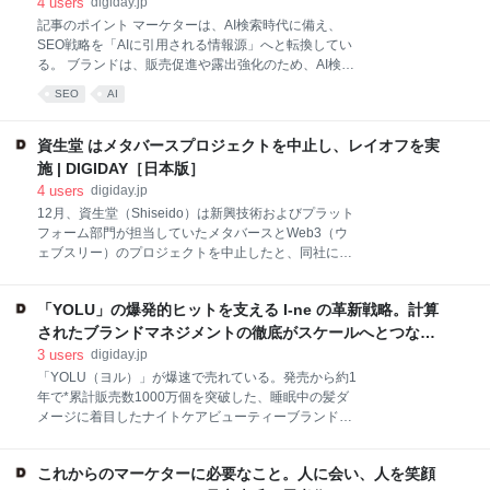
4
users
digiday.jp
記事のポイント マーケターは、AI検索時代に備え、
SEO戦略を「AIに引用される情報源」へと転換してい
る。 ブランドは、販売促進や露出強化のため、AI検索
結果で目立つコンテンツ作成に注力している。 エージ
SEO
AI
ェンシーは、検索データとAPI連携を活用し、AIに情報
を届ける仕組みの構築を進めている。 Subscribe:
Apple Podcasts | Spotify Googleの検索エンジンが唯一
資生堂 はメタバースプロジェクトを中止し、レイオフを実
の存在でなくなった今、マーケターは状況を注視して
施 | DIGIDAY［日本版］
いる。検索行動はChatGPTやパープレキシティ
4
users
digiday.jp
（Perplexity）といったAIチャットボットへとますます
12月、資生堂（Shiseido）は新興技術およびプラット
移行している。これは、商品発見やおすすめなどをAI
フォーム部門が担当していたメタバースとWeb3（ウ
が生成することを考慮して、マーケターのSEO戦略を
ェブスリー）のプロジェクトを中止したと、同社に最
見直す必要があることを意味している。 カリフォルニ
近採用された情報筋が伝えている。 この動きは、ク
ア州パームスプリングスで開催されたDIGIDAYプログ
レ・ド・ポー（Clé de Peau）などのブランドにおけ
ラマティックマーケティングサミット（Di
「YOLU」の爆発的ヒットを支える I-ne の革新戦略。計算
るリーダーシップ職の廃止を含む、資生堂内の一連の
戦略的変化に続くものだ。これらの調整は、11月に
されたブランドマネジメントの徹底がスケールへとつなが
2024年第3四半期の業績が発表されたあと数カ月のあ
る | DIGIDAY［日本版］
3
users
digiday.jp
いだに明らかにされた。前年と比較して、資生堂の連
「YOLU（ヨル）」が爆速で売れている。発売から約1
結純売上高は8％落ち込み、営業利益は約6960万ドル
年で*累計販売数1000万個を突破した、睡眠中の髪ダ
（約108億円）減少した。同社は通年のコア営業利益
メージに着目したナイトケアビューティーブランド
予想を、11月に予測した4億740万ドル（約631億円）
だ。累計1億6000万本を売り上げている
から2億5930万ドル（約402億円）に下方修正した。
「BOTANIST（ボタニスト […] 「YOLU（ヨル）」が
資生堂のWeb3とメタバースのプロジェクトには、バ
これからのマーケターに必要なこと。人に会い、人を笑顔
爆速で売れている。発売から約1年で*累計販売数1000
ーチャルビューティー体験、NFT、メタバースコラボ