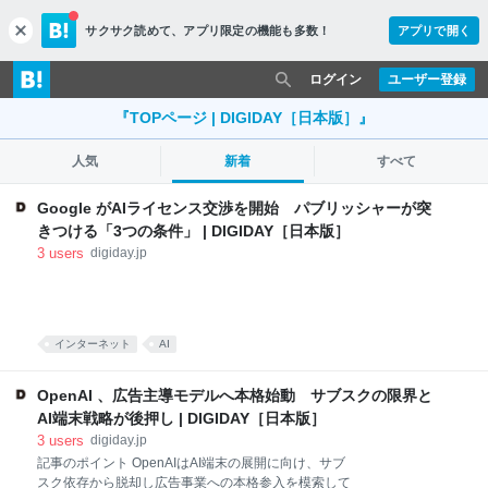
サクサク読めて、
アプリ限定の機能も多数！
アプリで開く
c
l
o
ログイン
ユーザー登録
s
e
『TOPページ | DIGIDAY［日本版］』
人気
新着
すべて
Google がAIライセンス交渉を開始 パブリッシャーが突
きつける「3つの条件」 | DIGIDAY［日本版］
3
users
digiday.jp
インターネット
AI
OpenAI 、広告主導モデルへ本格始動 サブスクの限界と
AI端末戦略が後押し | DIGIDAY［日本版］
3
users
digiday.jp
記事のポイント OpenAIはAI端末の展開に向け、サブ
スク依存から脱却し広告事業への本格参入を模索して