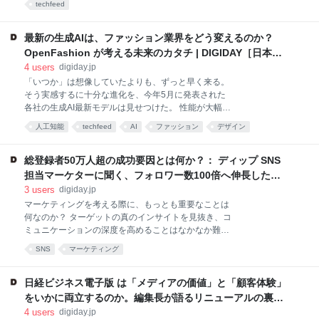
シー保護強化の流れに大きな影響を与える可能性があ
techfeed
間7月 […] 何度も議論を重ねた末、GoogleはChrome
るとする一方、廃止後も、引き続きプライバシー保護
ブラウザでサードパーティCookieを維持することを決
やユーザー体験を重視
定した。結局、長年にわたる騒ぎは無駄ではなく、広
最新の生成AIは、ファッション業界をどう変えるのか？
告業界の叫びがようやく聞き届けられたのだ。
OpenFashion が考える未来のカタチ | DIGIDAY［日本
Googleは米国時間7月22日のブログ投稿で、「サード
版］
4
users
digiday.jp
パーティのCookieを廃止するつもりはない」ことを明
「いつか」は想像していたよりも、ずっと早く来る。
らかにした。その代わりに、ユーザーがWeb閲覧中に
そう実感するに十分な進化を、今年5月に発表された
十分な情報を得たうえで選択でき、いつでも調整でき
各社の生成AI最新モデルは見せつけた。 性能が大幅に
る「Chromeの新しい体験」を導入するという。
向上したことで、オンラインミーティングに参加して
Googleの幹部はすでに、英国の競争・市場庁
人工知能
techfeed
AI
ファッション
デザイン
議事録を作成するのはも […] 「いつか」は想像してい
（CMA）や情報コミッショナー事務局（ICO）などの
たよりも、ずっと早く来る。 そう実感するに十分な進
規制当局とこの方向転
化を、今年5月に発表された各社の生成AI最新モデルは
総登録者50万人超の成功要因とは何か？： ディップ SNS
見せつけた。 性能が大幅に向上したことで、オンライ
担当マーケターに聞く、フォロワー数100倍へ伸長した秘
ンミーティングに参加して議事録を作成するのはもち
訣と新事業への想い | DIGIDAY［日本版］
3
users
digiday.jp
ろんのこと、家庭教師や翻訳者、時には相談相手にな
マーケティングを考える際に、もっとも重要なことは
ってくれるほど、人間に近づいた生成AI。驚異的なス
何なのか？ ターゲットの真のインサイトを見抜き、コ
ピードで革新し続けるテクノロジーによって、暮らし
ミュニケーションの深度を高めることはなかなか難し
の根幹である衣食住の「衣」を担うファッションの世
い。 DIGIDAY[日本版]のインタビューシリーズ「LOOK
界はどう変わるのか。 Advertisement ファッション業
SNS
マーケティング
INSID […] マーケティングを考える際に、もっとも重
界に向けた生成AI活用支援ツール「Maison（メゾン）
要なことは何なのか？ ターゲットの真のインサイトを
AI」を提供し、今年2月にはAI
見抜き、コミュニケーションの深度を高めることはな
日経ビジネス電子版 は「メディアの価値」と「顧客体験」
かなか難しい。 DIGIDAY[日本版]のインタビューシリ
をいかに両立するのか。編集長が語るリニューアルの裏側 |
ーズ「LOOK INSIDE！―マーケターの思考をのぞく
DIGIDAY［日本版］
4
users
digiday.jp