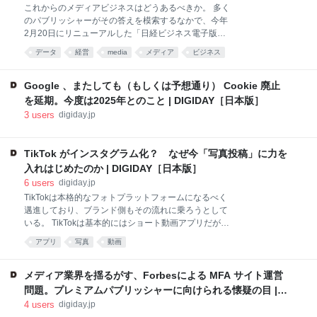
―」では、企業の成長につながった施策や事業を切り
これからのメディアビジネスはどうあるべきか。 多く
口に、そこに秘めたマーケターの想いや思考を追って
のパブリッシャーがその答えを模索するなかで、今年
いく。 今回は、求人情報サービス「バイトル」を運営
2月20日にリニューアルした「日経ビジネス電子版」
するディップ株式会社でソーシャルメディア課長を務
は、読者を「顧客」に置き換えることで社内の意識を
める寄藤紀子氏に、同社の新事業である「ビズリア
データ
経営
media
メディア
ビジネス
変えていった。 今回の刷 […] これからのメディアビジ
ル」（SNSを活用したコンテンツサービス）に秘めた
ネスはどうあるべきか。 多くのパブリッシャーがその
想いを聞きつつ、同氏のマーケテ
答えを模索するなかで、今年2月20日にリニューアル
Google 、またしても（もしくは予想通り） Cookie 廃止
した「日経ビジネス電子版」は、読者を「顧客」に置
を延期。今度は2025年とのこと | DIGIDAY［日本版］
き換えることで社内の意識を変えていった。 今回の刷
3
users
digiday.jp
新にあたり、同サイトが掲げたのは「顧客体験を向上
させる」こと。そのパートナーに選ばれたのが、戦略
コンサルティングとデザインを掛け合わせたサービス
TikTok がインスタグラム化？ なぜ今「写真投稿」に力を
で国内外に実績のあるグローバル・イノベーション・
入れはじめたのか | DIGIDAY［日本版］
ファーム「I&CO（アイアンドコー）」だ。
6
users
digiday.jp
Advertisement 日経ビジネス電子版はどのようなプロ
TikTokは本格的なフォトプラットフォームになるべく
セスを経て、どう生まれ変わったのか。そして今後の
邁進しており、ブランド側もその流れに乗ろうとして
メデ
いる。 TikTokは基本的にはショート動画アプリだが、
提供するサービスを多様化し、競合他社との差をつけ
アプリ
写真
動画
る方法として写 […] TikTokは本格的なフォトプラット
フォームになるべく邁進しており、ブランド側もその
流れに乗ろうとしている。 TikTokは基本的にはショー
メディア業界を揺るがす、Forbesによる MFA サイト運営
ト動画アプリだが、提供するサービスを多様化し、競
問題。プレミアムパブリッシャーに向けられる懐疑の目 |
合他社との差をつける方法として写真や画像機能に注
DIGIDAY［日本版］
4
users
digiday.jp
力している。TikTokはここ数カ月、2～35枚の画像を