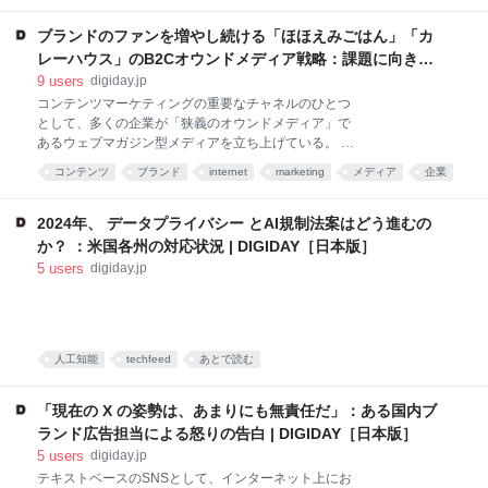
を中心に、ソーシャルメディアの開かれたコミュニケ
ーションが減少し、プライベートなグループチャット
ブランドのファンを増やし続ける「ほほえみごはん」「カ
やディスコードなどの閉鎖的なコミュニティが人気を
レーハウス」のB2Cオウンドメディア戦略：課題に向き合
集めている。 ブランドは、変化する消費者のコミュニ
い、事業貢献するメディアとは？ | DIGIDAY［日本版］
9
users
digiday.jp
ケーション方法に適応するため、独自のコミュニティ
コンテンツマーケティングの重要なチャネルのひとつ
を作成するか、既存のコミュニティに参加する方法を
として、多くの企業が「狭義のオウンドメディア」で
模索する必要がある。 これらのプライベートコミュニ
あるウェブマガジン型メディアを立ち上げている。 そ
ティは、広告や追跡が難しい。そもそもブランド歓迎
の主な目的は製品やサービスの認知拡大とファンの獲
されない場をフォローするより、既存のコミュニティ
コンテンツ
ブランド
internet
marketing
メディア
企業
得だが、メディアを自社で管 […] コンテンツマーケテ
を活用する方が理にかなっているとの指摘も。 ブラン
ィングの重要なチャネルのひとつとして、多くの企業
ドは常に、文化の只中にいたいと考えてきた。しか
が「狭義のオウンドメディア」であるウェブマガジン
2024年、 データプライバシー とAI規制法案はどう進むの
し、特にZ世代の
型メディアを立ち上げている。 その主な目的は製品や
か？ ：米国各州の対応状況 | DIGIDAY［日本版］
サービスの認知拡大とファンの獲得だが、メディアを
5
users
digiday.jp
自社で管理・運営して軌道に乗せるのは容易なことで
なく、成果が出るまでに一定の時間がかかってしま
う。加えて昨今は情報があふれていることから、以前
にも増して届けたい人に届きにくくなったと感じてい
るオウンドメディア担当者も少なくないだろう。 そん
人工知能
techfeed
あとで読む
な状況において、ニチレイフーズ「ほほえみごはん」
とハウス食品「カレーハウス」は、リニューアル後に
「現在の X の姿勢は、あまりにも無責任だ」：ある国内ブ
右肩上がりでPV数を伸
ランド広告担当による怒りの告白 | DIGIDAY［日本版］
5
users
digiday.jp
テキストベースのSNSとして、インターネット上にお