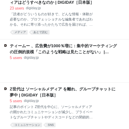
気を有する存在からほど遠かった」と聞くと、現在の
ィアはどうすべきなのか | DIGIDAY［日本版］
若者は驚くかもしれない。クランチロール
23
users
digiday.jp
（Crunchryoll）といった専門ストリーミングサービス
「読者がどういうものが好きで、どんな情報・体験が
が普及したおかげで、日本のアニメはいまや、かつて
必要なのか、プロフェッショナルな編集者であればわ
ないほどアクセスしやすくなった。 アニメに本腰を入
かる。それに寄り添ったかたちで広告を届ければ、き
れ始めたブランドたち とはいえ、カルチャー界でいく
っと読者の心を動かせる」。 2月6日に配信されたクオ
ら人気があろうが、真の意味でメインストリーム入り
メディア
あとで読む
リティメディアコンソーシ […] 「読者がどういうもの
するのはやはり、ブランド勢や広告主勢が本腰を入れ
が好きで、どんな情報・体験が必要なのか、プロフェ
てからの話だ。そして2024年、彼らは本腰を入れてい
ッショナルな編集者であればわかる。それに寄り添っ
ティームー 、広告費が1000％増に：集中的マーケティング
る。
たかたちで広告を届ければ、きっと読者の心を動かせ
の圧倒的規模「このような戦略は見たことがない」 |
る」。 2月6日に配信されたクオリティメディアコンソ
DIGIDAY［日本版］
5
users
digiday.jp
ーシアム主催の「経営が見逃してはいけない、デジタ
ル広告に蔓延るリスク〜クオリティメディアだから届
けられる広告の価値〜」において、集英社の田中恵顧
問は、編集記事よりも記事広告のコンテンツのほうが
読者に受け入れられることも多々あったと語りなが
ら、そう話した。 広告をしっかり伝えるには、掲載先
Z世代は ソーシャルメディア を離れ、グループチャットに
の質が問われる。しかしながら、適正な対策を怠った
夢中 | DIGIDAY［日本版］
運用型広告の場合、
5
users
digiday.jp
記事のポイント Z世代を中心に、ソーシャルメディア
の開かれたコミュニケーションが減少し、プライベー
トなグループチャットやディスコードなどの閉鎖的な
コミュニティが人気を集めている。 ブランドは、変化
コミュニケーション
SNS
する消費者のコミュニケー […] 記事のポイント Z世代