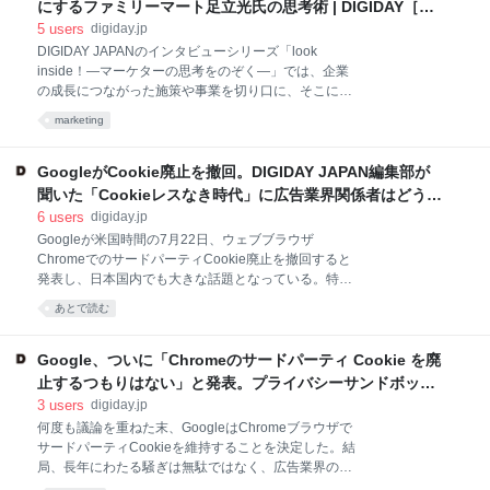
万個を突破した、睡眠中の髪ダメージに着目したナイ
にするファミリーマート足立光氏の思考術 | DIGIDAY［日
レーションが含まれていた。2
トケアビューティーブランドだ。累計1億6000万本を
本版］
5
users
digiday.jp
売り上げている「BOTANIST（ボタニスト）」（同
DIGIDAY JAPANのインタビューシリーズ「look
社）の再来と言われ、2023年のドラッグストア市場で
inside！―マーケターの思考をのぞく―」では、企業
は売り上げ1位を獲得。 *「YOLU」全カテゴリーの累
の成長につながった施策や事業を切り口に、そこに秘
計販売数（2021年8月～2022年9月30日） 日本でもっ
めたマーケターの想いや思考を追っていく。 「40％増
marketing
とも売れたヘアケアブランドということになる。爆発
量」「 […] DIGIDAY JAPANのインタビューシリーズ
的ヒットを生み出した背景には、メーカーであるI-
「look inside！―マーケターの思考をのぞく―」で
ne（アイエヌイー）のセオリーがあった。 企業の成長
は、企業の成長につながった施策や事業を切り口に、
GoogleがCookie廃止を撤回。DIGIDAY JAPAN編集部が
につながった施策や事業を切り
そこに秘めたマーケターの想いや思考を追っていく。
聞いた「Cookieレスなき時代」に広告業界関係者はどう向
「40％増量」「生コッペパン」「ファミリーにゃ～ト
き合うのか？ | DIGIDAY［日本版］
6
users
digiday.jp
（猫の日キャンペーン）」「1個買うと、1個もらえ
Googleが米国時間の7月22日、ウェブブラウザ
る」、Tシャツや靴下を含む幅広いラインナップのプ
ChromeでのサードパーティCookie廃止を撤回すると
ライベートブランド「コンビニエンスウェア」、コン
発表し、日本国内でも大きな話題となっている。特
ビニ業界初のファッションショー「ファミフェス」
に、デジタル広告の業界関係者のあいだでは、ポスト
――と、話題性の高い仕掛けを次々と繰り出すファミ
あとで読む
Cookie時代の […] Googleが米国時間の7月22日、ウェ
リーマート。その勢いはとどまるところを知らず、既
ブブラウザChromeでのサードパーティCookie廃止を
存店日商（2024年6月）は3
撤回すると発表し、日本国内でも大きな話題となって
Google、ついに「Chromeのサードパーティ Cookie を廃
いる。特に、デジタル広告の業界関係者のあいだで
止するつもりはない」と発表。プライバシーサンドボック
は、ポストCookie時代のデータ活用のあり方が議論の
スの今後についても言及 | DIGIDAY［日本版］
3
users
digiday.jp
焦点となっていたことから、この決定がもたらす影響
何度も議論を重ねた末、GoogleはChromeブラウザで
について多くの意見が交わされている。 しかし、
サードパーティCookieを維持することを決定した。結
DIGIDAY JAPAN編集部に寄せられたコメントの多くに
局、長年にわたる騒ぎは無駄ではなく、広告業界の叫
共通しているのは、Cookie廃止が業界全体のプライバ
びがようやく聞き届けられたのだ。 Googleは米国時