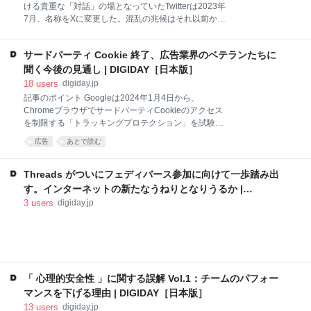
ける貴重な「対話」の場となっていたTwitterは2023年
7月、名称をXに変更した。混乱の兆候はそれ以前から
見えていたが、これ以降ユーザーと広告主は本格的な
大混乱に投げ […] テキストベースのSNSとして、イン
サードパーティ Cookie 終了、広告業界のベテランたちに
ターネット上における貴重な「対話」の場となってい
たTwitterは2023年7月、名称をXに変更した。混乱の兆
聞く今後の見通し | DIGIDAY［日本版］
候はそれ以前から見えていたが、これ以降ユーザーと
18
users
digiday.jp
広告主は本格的な大混乱に投げ込まれることになる。
記事のポイント Googleは2024年1月4日から、
イーロン・マスク氏によるTwitterの買収以降、広告主
ChromeブラウザでサードパーティCookieのアクセス
はXにおけるブランドセーフティ対策の弱体化や誤情
を制限する「トラッキングプロテクション」を試験運
報の増加、行き当たりばったりのサービス変更に警戒
用開始。当初はChromeユーザーの1％に限定。 広告業
広告
あとで読む
心を抱き、このプラットフォームを信頼していいもの
界はこの変化に対応するため、代替技術や戦略の模索
か迷っていた。 2023年11月には同氏の反ユダヤ主義
を強いられる。特に、プライバシーサンドボックスや
的な発言を含むコメントに対する批判が高まり、
他の代替IDに関しては意見が分かれる状況。 変化への
Threads がついにフェディバース参加に向けて一歩踏み出
IBM、Apple、CNN、デ
対応が遅れたり、新技術の適用が難しい場合、広告業
す。インターネットの新たなうねりとなりうるか |
界は効果的な広告ソリューションの提供に苦労する可
DIGIDAY［日本版］
3
users
digiday.jp
能性がある。プライバシー法令への準拠と新たなテク
ノロジーの統合が課題。 Googleは2024年1月4日よ
り、WebサイトによるサードパーティCookieへのアク
セスをデフォルトで制限し、ユーザー追跡を防止する
新機能「トラッキングプロテクション」の試験運用を
開始する。開始当初の適用対象は全世界のChromeユ
「 心理的安全性 」に関する誤解 Vol.1：チームのパフォー
ーザーのわずか1％にすぎないが
マンスを下げる理由 | DIGIDAY［日本版］
13
users
digiday.jp