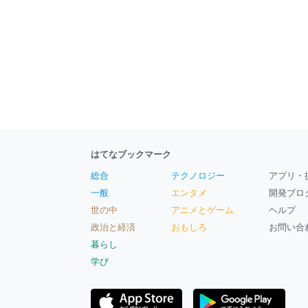
はてなブックマーク
総合
テクノロジー
アプリ・
一般
エンタメ
開発ブロ
世の中
アニメとゲーム
ヘルプ
政治と経済
おもしろ
お問い合
暮らし
学び