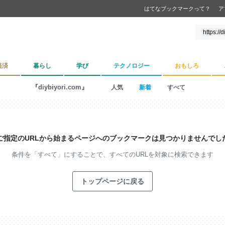
はてなブックマークって？
ア
経済
暮らし
学び
テクノロジー
おもしろ
『diybiyori.com』
人気
新着
すべて
ご指定のURLから始まるページへの
ブックマークは見つかりませんでし
条件を「すべて」にすることで、
すべてのURLを対象に検索できます
トップページに戻る