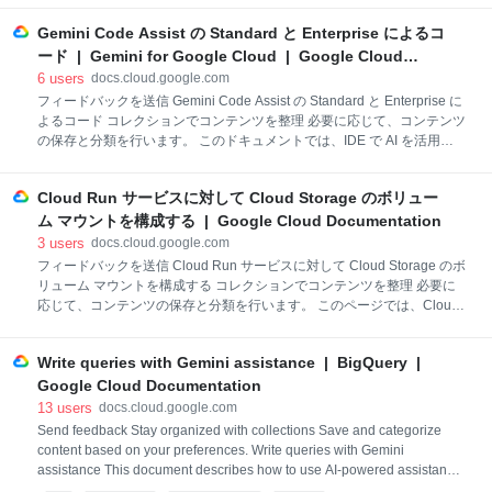
（NAT）を提供します。 Cloud NAT は、次のリソースのアドレスを変換
します。 Compute Engine 仮想マシン（VM）インスタンス Google
Gemini Code Assist の Standard と Enterprise によるコ
Kubernetes Engine（GKE）クラスタ Cloud Run インスタンス Cloud
ード | Gemini for Google Cloud | Google Cloud
Run functions インスタンス App Engine スタンダード環境のインスタン
Documentation
6
users
docs.cloud.google.com
ス リージョン インターネット ネットワーク エンドポイント グループ（
フィードバックを送信 Gemini Code Assist の Standard と Enterprise に
よるコード コレクションでコンテンツを整理 必要に応じて、コンテンツ
の保存と分類を行います。 このドキュメントでは、IDE で AI を活用し
たコラボレーターである Gemini Code Assist を使用して、VS Code や
IntelliJ などのサポートされている JetBrains IDE で次のことを行う方法
Cloud Run サービスに対して Cloud Storage のボリュー
について説明します。 コード変換を使用してプロジェクトのコードを生
成する。 コーディング中にコード補完を使用する。 スマート アクショ
ム マウントを構成する | Google Cloud Documentation
ンを使用する。 Gemini Code Assist Enterprise を使用している場合は、
3
users
docs.cloud.google.com
コードのカスタマイズを使用できます。これにより、組織のプライベー
フィードバックを送信 Cloud Run サービスに対して Cloud Storage のボ
ト コードベースに基づいて、Gemini Code Assist
リューム マウントを構成する コレクションでコンテンツを整理 必要に
応じて、コンテンツの保存と分類を行います。 このページでは、Cloud
Run のボリューム マウントを使用して、Cloud Storage バケットをスト
レージ ボリュームとしてマウントする方法について説明します。 Cloud
Write queries with Gemini assistance | BigQuery |
Run でバケットをボリュームとしてマウントすると、バケットの内容が
コンテナ ファイル システムのファイルとして提示されます。バケットを
Google Cloud Documentation
ボリュームとしてマウントした後、Google API クライアント ライブラ
13
users
docs.cloud.google.com
リではなく、プログラミング言語のファイル システム オペレーションと
Send feedback Stay organized with collections Save and categorize
ライブラリを使用して、バケットにローカル ファイル システムのディレ
content based on your preferences. Write queries with Gemini
クトリのようにアクセスします。 ボリュームを読み取り専用として
assistance This document describes how to use AI-powered assistance
in Gemini in BigQuery to help you query your data with SQL queries and