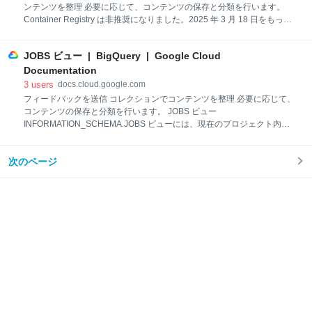
ーの作成に必要な権限が含まれています。 bigquery.dataEditor
ンテンツを整理 必要に応じて、コンテンツの保存と分類を行います。
bigquery.dataOwner bi
Container Registry は非推奨になりました。2025 年 3 月 18 日をもっ
て、Container Registry はシャットダウンされ、Container Registry への
イメージの書き込みができなくなります。 Artifact Registry でホストさ
JOBS ビュー | BigQuery | Google Cloud
れている gcr.io URL（gcr.io URL を持つ Google 所有のイメージを含
む）は、Container Registry のシャットダウンの影響を受けません。
Documentation
Artifact Registry は、 でのコンテナ イメージの保存と 管理に推奨される
3
users
docs.cloud.google.com
サービスです Google Cloud。Artifact Registry は、Conta
フィードバックを送信 コレクションでコンテンツを整理 必要に応じて、
コンテンツの保存と分類を行います。 JOBS ビュー
INFORMATION_SCHEMA.JOBS ビューには、現在のプロジェクト内の
BigQuery ジョブすべてに関するニア リアルタイムのメタデータが含ま
れます。 必要なロール INFORMATION_SCHEMA.JOBS ビューをクエリ
次のページ
するために必要な権限を取得するには、プロジェクトに対する BigQuery
リソース閲覧者（roles/bigquery.resourceViewer）IAM ロールを付与す
るように管理者へ依頼してください。ロールの付与については、プロジ
ェクト、フォルダ、組織へのアクセス権の管理をご覧ください。 この事
前定義ロールには、INFORMATION_SCHEMA.JOBS ビューに対するク
エリの実行に必要な bigquery.jobs.