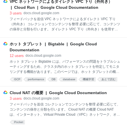
割ができます。このページでは、この機能を使用して Cloud Run リビジ
VPC ネットワークによるダイレクト VPC 下り（外向き）
ョンへのトラフィックを管理する方法について説明します。 トラフィッ
| Cloud Run | Google Cloud Documentation
ク ルーティングの調整はすぐに行われません。リビジョンのトラフィッ
3
users
docs.cloud.google.com
クを変更しても、処理中のすべてのリクエストは続行されます。処理中
フィードバックを送信 VPC ネットワークによるダイレクト VPC 下り
のリクエストは破棄されないため、移行期間中は新しいリビジョンまた
（外向き） コレクションでコンテンツを整理 必要に応じて、コンテンツ
は以前のリビジョンのどちらかに送信されます。 トラフィック分割と
の保存と分類を行います。 ダイレクト VPC 下り（外向き）を使用する
ことで、Cloud Run のサービス、ジョブ、またはワーカープールがサー
バーレス VPC アクセス コネクタなしでトラフィックを VPC ネットワー
ホット タブレット | Bigtable | Google Cloud
クに送信できるようにします。 始める前に プロジェクトに VPC ネット
ワークがない場合は作成します。 Cloud Run のサービスまたはジョブで
Documentation
共有 VPC を使用する場合は、共有 VPC ネットワークへの接続をご覧く
12
users
docs.cloud.google.com
ださい。 次の IP アドレス構成セクションを確認します。 IP アドレスの
ホット タブレット Bigtable には、パフォーマンスの問題をトラブルシュ
割り振り: サブネットから IP アドレスを割り振る際のガイダンス。 代替
ーティングするため、クラスタ内のホット タブレットを特定してモニタ
の IP アドレス範囲を使用するIP アドレスの枯渇戦略。 制限事項
リングする機能があります。このページでは、ホット タブレットの概
要、ホット タブレットのリストを取得する方法、ホット タブレットの識
GCP
performance
DB
database
機械学習
あとで読む
別が有益な状況について説明します。このページを読む前に、Bigtable
の概要を理解しておく必要があります。 ホット タブレットのリストを取
得するメソッドの名前は、使用する言語によって異なります。わかりや
Cloud NAT の概要 | Google Cloud Documentation
すくするため、このドキュメントでは RPC Cloud Bigtable Admin API
3
users
docs.cloud.google.com
名（ListHotTablets）を使用します。ホット タブレットのリストは、以
フィードバックを送信 コレクションでコンテンツを整理 必要に応じて、
下のものを使用して取得できます。 Google Cloud CLI Cloud Bigtable
コンテンツの保存と分類を行います。 Cloud NAT の概要 Cloud NAT
Admin API Cloud Bigtabl
は、インターネット、Virtual Private Cloud（VPC）ネットワーク、オン
プレミス ネットワーク、その他のクラウド プロバイダ ネットワークへ
Pocket
のアウトバウンド トラフィックに対しネットワーク アドレス変換