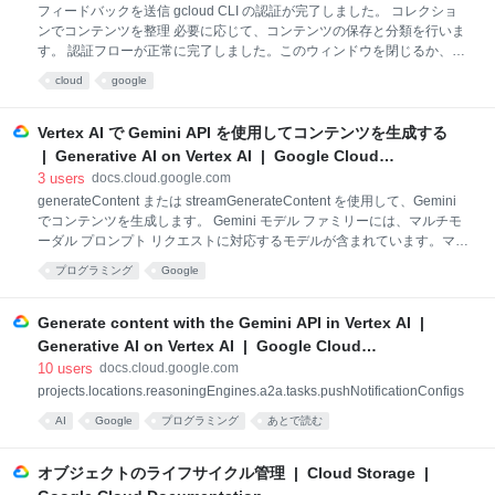
め、他の Google サービスと同じセキュリティ標準で構築されていま
フィードバックを送信 gcloud CLI の認証が完了しました。 コレクショ
す。 セキュリティに対する Google のアプローチについて詳しくは、
ンでコンテンツを整理 必要に応じて、コンテンツの保存と分類を行いま
Google のセキュリティの概要のホワイトペーパーをご覧ください。
す。 認証フローが正常に完了しました。このウィンドウを閉じるか、以
Clou
下のリソースをご確認ください。 コマンドライン ツールとクライアント
cloud
google
ライブラリに関する情報 Google Cloud CLI コマンドの詳細について
は、gcloud CLI ガイドをご覧ください。 App Engine、Compute
Engine、Cloud Storage、BigQuery、Cloud SQL、Cloud DNS のコマン
Vertex AI で Gemini API を使用してコンテンツを生成する
ドライン ツール（すべて gcloud CLI にバンドルされています）の詳細
| Generative AI on Vertex AI | Google Cloud
については、gcloud CLI でサービスにアクセスするをご覧ください。 ク
Documentation
3
users
docs.cloud.google.com
ライアント アプリケーションを開発している場合に、プログラミング言
generateContent または streamGenerateContent を使用して、Gemini
語やフレームワークを使
でコンテンツを生成します。 Gemini モデル ファミリーには、マルチモ
ーダル プロンプト リクエストに対応するモデルが含まれています。マル
チモーダルとは、プロンプトで複数のモダリティ（入力タイプ）を使用
プログラミング
Google
できることを示します。マルチモーダルではないモデルは、テキストの
みのプロンプトを受け入れます。モダリティには、テキスト、音声、動
画などがあります。 Google Cloud アカウントを作成して開始する
Generate content with the Gemini API in Vertex AI |
Vertex AI で Gemini API の使用を開始するには、 Google Cloud アカウ
Generative AI on Vertex AI | Google Cloud
ントを作成します。 アカウントを作成したら、このドキュメントを使用
Documentation
10
users
docs.cloud.google.com
して、Gemini モデルのリクエスト本文、モデル パラメータ、レスポン
projects.locations.reasoningEngines.a2a.tasks.pushNotificationConfigs
スの本文、リクエストのサンプルを確認して
AI
Google
プログラミング
あとで読む
オブジェクトのライフサイクル管理 | Cloud Storage |