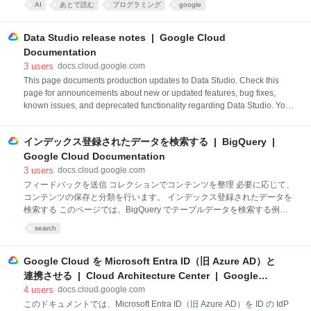
AI
あとで読む
プログラミング
google
Python code. Gemini in BigQuery can generate and explain queries and
code, complete queries and code while you type, and fix code erro
Data Studio release notes | Google Cloud
Documentation
3
users
docs.cloud.google.com
This page documents production updates to Data Studio. Check this
page for announcements about new or updated features, bug fixes,
known issues, and deprecated functionality regarding Data Studio. You
may also be interested in the Looker release notes. For releases earlier
than May 2023, visit the historical release notes page. You can see the
インデックス登録されたデータを検索する | BigQuery |
latest product updates for all of Google Cloud on the
Google Cloud Documentation
3
users
docs.cloud.google.com
フィードバックを送信 コレクションでコンテンツを整理 必要に応じて、
コンテンツの保存と分類を行います。 インデックス登録されたデータを
検索する このページでは、BigQuery でテーブルデータを検索する例を
示します。データをインデックスに登録すると、BigQuery で SEARCH
search
関数や、=、IN、LIKE、STARTS_WITH などその他の関数と演算子を使
用するクエリを最適化できるようになります。 SQL クエリでは、一部の
データがまだインデックスに登録されていない場合でも、取り込まれた
Google Cloud を Microsoft Entra ID（旧 Azure AD）と
すべてのデータから正しい結果が返されます。ただし、インデックスを
連携させる | Cloud Architecture Center | Google
使用することにより、クエリのパフォーマンスが大幅に向上します。ス
Cloud Documentation
4
users
docs.cloud.google.com
キャンされるデータが少ないために検索結果の数がテーブル内の合計行
このドキュメントでは、Microsoft Entra ID（旧 Azure AD）を ID の IdP
数に対してごく少なくなる場合に、処理されたバイト数とスロットのミ