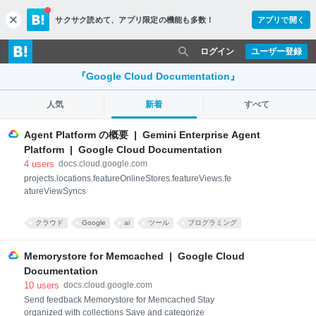
サクサク読めて、
アプリ限定の機能も多数！
アプリで開く
c
l
o
ログイン
ユーザー登録
s
e
『Google Cloud Documentation』
人気
新着
すべて
Agent Platform の概要 | Gemini Enterprise Agent
Platform | Google Cloud Documentation
4
users
docs.cloud.google.com
projects.locations.featureOnlineStores.featureViews.fe
atureViewSyncs
クラウド
Google
ai
ツール
プログラミング
Memorystore for Memcached | Google Cloud
Documentation
10
users
docs.cloud.google.com
Send feedback Memorystore for Memcached Stay
organized with collections Save and categorize