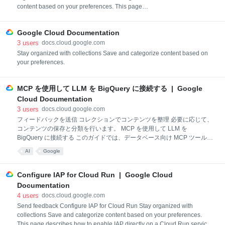
content based on your preferences. This page
provides you with the following information about
Memorystore for Memcached: Key points and dates
Google Cloud Documentation
for the deprecation of this Memorystore service The
Memorystore services that we recommend you use
3
users
docs.cloud.google.com
Key points and dates This section contains key points
Stay organized with collections Save and categorize content based on
and dates fo
your preferences.
MCP を使用して LLM を BigQuery に接続する | Google
Cloud Documentation
3
users
docs.cloud.google.com
フィードバックを送信 コレクションでコンテンツを整理 必要に応じて、
コンテンツの保存と分類を行います。 MCP を使用して LLM を
BigQuery に接続する このガイドでは、データベース向け MCP ツールボ
ックスを使用して、BigQuery プロジェクトをさまざまな統合開発環境
AI
Google
（IDE）とデベロッパー ツールに接続する方法について説明します。
Model Context Protocol（MCP）を使用します。これは、大規模言語モ
デル（LLM）を BigQuery などのデータソースに接続するためのオープ
Configure IAP for Cloud Run | Google Cloud
ン プロトコルであり、SQL クエリを実行して、既存のツールからプロジ
Documentation
ェクトを直接操作できます。 Gemini CLI を使用する場合は、BigQuery
4
users
docs.cloud.google.com
拡張機能を使用できます。詳細については、Gemini CLI を使用して開発
Send feedback Configure IAP for Cloud Run Stay organized with
するをご覧ください。Gemini CLI 用のカス
collections Save and categorize content based on your preferences.
This page describes how to enable IAP directly on a Cloud Run service