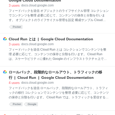
Google Cloud Documentation
3
users
docs.cloud.google.com
フィードバックを送信 オブジェクトのライフサイクル管理 コレクション
でコンテンツを整理 必要に応じて、コンテンツの保存と分類を行いま
す。 オブジェクトのライフサイクル管理を設定 構成サンプル Cloud
Storage では、オブジェクトの有効期間（TTL）の設定、非現行バージ
Pocket
ョンの保持、コスト管理のためのストレージ クラスの「ダウングレー
ド」など、一般的なユースケースをサポートするため、オブジェクトの
ライフサイクル管理機能を提供しています。 このページでは、この機能
Cloud Run とは | Google Cloud Documentation
と使用可能なオプションについて説明します。ライフサイクル構成ファ
3
users
docs.cloud.google.com
イルの一般的な形式については、JSON のバケット リソース表現と XML
フィードバックを送信 Cloud Run とは コレクションでコンテンツを整
のライフサイクル構成形式をご覧ください。 はじめに オブジェクトのラ
理 必要に応じて、コンテンツの保存と分類を行います。 Cloud Run
イフサイクル管理を使用するには、ライフサイクル構成を定義します。
は、スケーラビリティに優れた Google のインフラストラクチャ上でコ
また、その構成は、バケットに置かれる必要があります。この
ード、関数、コンテナを実行できるフルマネージド アプリケーション プ
ラットフォームです。 コンテナ イメージをビルドできるものであれば、
ロールバック、段階的なロールアウト、トラフィックの移
任意のプログラミング言語で記述されたコードを Cloud Run にデプロイ
できます。コンテナ イメージのビルドは任意です。Go、Node.js、
行 | Cloud Run | Google Cloud Documentation
Python、Java、.NET、Ruby、またはサポートされるフレームワークを
4
users
docs.cloud.google.com
使用している場合は、使用している言語のベスト プラクティスに従っ
フィードバックを送信 ロールバック、段階的なロールアウト、トラフィ
て、コンテナをビルドするソースベースのデプロイ オプションを使用で
ックの移行 コレクションでコンテンツを整理 必要に応じて、コンテンツ
きます。 Google では、 Google Cloud上の他のサービスと連携できるよ
の保存と分類を行います。 Cloud Run では、トラフィックを受信するリ
ビジョンと、リビジョンが受信するトラフィックの割合を指定できま
Pocket
Google
す。この機能を使用すると、以前のリビジョンへのロールバック、リビ
ジョンの段階的なデプロイ、複数のリビジョン間でのトラフィックの分