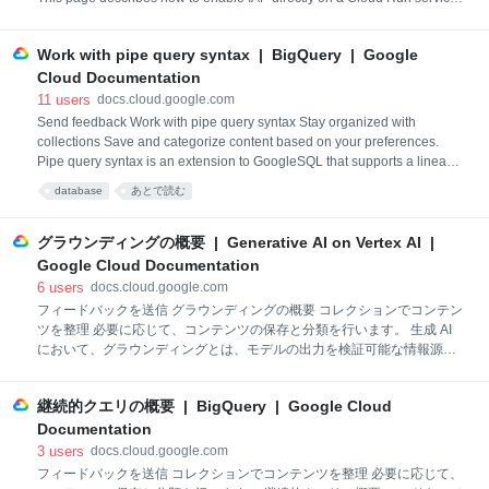
and secure traffic bound for a Cloud Run service by routing to IAP for
authentication. By enabling IAP on Cloud Run directly, you can secure
Work with pipe query syntax | BigQuery | Google
traffic with a single click from all ingress paths, includin
Cloud Documentation
11
users
docs.cloud.google.com
Send feedback Work with pipe query syntax Stay organized with
collections Save and categorize content based on your preferences.
Pipe query syntax is an extension to GoogleSQL that supports a linear
query structure designed to make your queries easier to read, write, and
database
あとで読む
maintain. You can use pipe syntax anywhere you write GoogleSQL.
Pipe syntax supports the same operations as existing GoogleSQL q
グラウンディングの概要 | Generative AI on Vertex AI |
Google Cloud Documentation
6
users
docs.cloud.google.com
フィードバックを送信 グラウンディングの概要 コレクションでコンテン
ツを整理 必要に応じて、コンテンツの保存と分類を行います。 生成 AI
において、グラウンディングとは、モデルの出力を検証可能な情報源に
紐付ける仕組みを指します。特定のデータソースにアクセスできるモデ
ルを用意することで、グラウンディングによりその出力が特定のデータ
継続的クエリの概要 | BigQuery | Google Cloud
に紐づけされ、コンテンツのねつ造が起こりにくくなります。これは、
精度と信頼性が重要な状況で特に重要です。 グラウンディングには次の
Documentation
利点があります。 モデルのハルシネーション（モデルが事実に基づいて
3
users
docs.cloud.google.com
いないコンテンツを生成すること）を削減します。 モデルのレスポンス
フィードバックを送信 コレクションでコンテンツを整理 必要に応じて、
をデータソースに固定します。 情報源へのリンク（根拠）を提供するこ