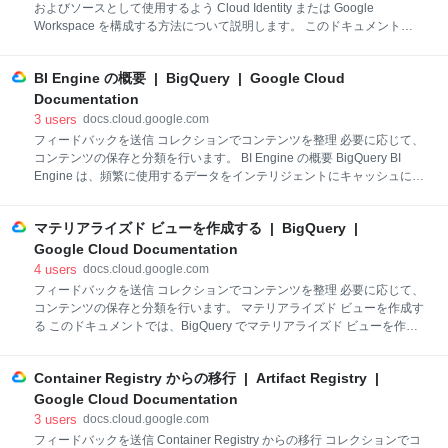
およびソースとして使用するよう Cloud Identity または Google
リ秒数が最大限削減されます。クエリにインデ
Workspace を構成する方法について説明します。 このドキュメントで
は、Microsoft Entra ID の論理構造と Cloud Identity および Google
Workspace で使用される構造を比較し、Microsoft Entra ID のテナン
BI Engine の概要 | BigQuery | Google Cloud
ト、ドメイン、ユーザー、グループをマッピングする方法について説明
します。 連携を実装する Google Cloud は、認証とアクセス管理に
Documentation
Google ID を使用します。すべての従業員がすでに Microsoft Entra ID の
3
users
docs.cloud.google.com
アカウントを持っている場合、各従業員の Google ID を手動で管理する
フィードバックを送信 コレクションでコンテンツを整理 必要に応じて、
と、不要な管理の負担が
コンテンツの保存と分類を行います。 BI Engine の概要 BigQuery BI
Engine は、頻繁に使用するデータをインテリジェントにキャッシュに保
存することで、BigQuery の多くの SQL クエリを高速化する高速メモリ
内分析サービスです。BI Engine では、データ可視化ツールにより作成
マテリアライズド ビューを作成する | BigQuery |
されたものを含む任意のソースからの SQL クエリを高速化し、継続的な
最適化に向けてキャッシュ テーブルを管理できます。これにより、手動
Google Cloud Documentation
調整やデータ階層化を行わずに、クエリのパフォーマンスを向上させる
4
users
docs.cloud.google.com
ことができます。テーブルのクラスタリングとパーティショニングを行
フィードバックを送信 コレクションでコンテンツを整理 必要に応じて、
うことで、大規模なテーブルの BI Engine のパフォーマンスをさらに最
コンテンツの保存と分類を行います。 マテリアライズド ビューを作成す
適化できます。 たとえば、ダッシュボードに直近の四半期のデータのみ
る このドキュメントでは、BigQuery でマテリアライズド ビューを作成
を表示する場合
する方法について説明します。このドキュメントを読む前に、マテリア
ライズド ビューの概要を理解してください。 始める前に このドキュメ
Container Registry からの移行 | Artifact Registry |
ントの各タスクを実行するために必要な権限をユーザーに与える Identity
and Access Management（IAM）のロールを付与します。 必要な権限
Google Cloud Documentation
マテリアライズド ビューを作成するには、bigquery.tables.create IAM 権
3
users
docs.cloud.google.com
限が必要です。 次の IAM 事前定義ロールには、マテリアライズド ビュ
フィードバックを送信 Container Registry からの移行 コレクションでコ