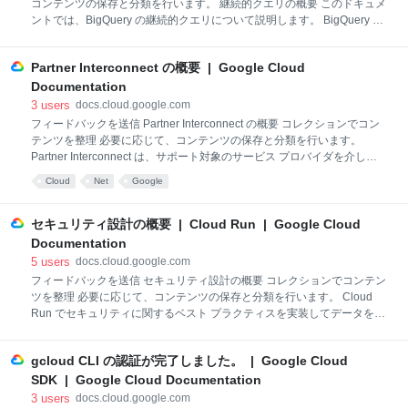
コンテンツの保存と分類を行います。 継続的クエリの概要 このドキュメ
とで、監査可能性を確保します。 Vertex AI では、サポート対象のモデル
ントでは、BigQuery の継続的クエリについて説明します。 BigQuery の
の出力を次の方法でグラウンディングできます。 グラウンディング
継続的クエリは、継続的に実行される SQL ステートメントです。継続的
クエリを使用すると、BigQuery で受信データをリアルタイムで分析でき
Partner Interconnect の概要 | Google Cloud
ます。継続的クエリによって生成された出力行を BigQuery テーブルに
挿入することも、Pub/Sub、Bigtable、または Spanner にエクスポート
Documentation
することもできます。継続的クエリは、次のいずれかの方法で標準の
3
users
docs.cloud.google.com
BigQuery テーブルに書き込まれたデータを処理できます。 BigQuery
フィードバックを送信 Partner Interconnect の概要 コレクションでコン
Storage Write API tabledata.insertAll メソッド バッチ読み込み INSERT
テンツを整理 必要に応じて、コンテンツの保存と分類を行います。
DML ステ
Partner Interconnect は、サポート対象のサービス プロバイダを介し
て、お客様のオンプレミス ネットワークと Virtual Private
Cloud
Net
Google
Cloud（VPC）ネットワークの間の接続を提供します。Partner
Interconnect による接続は、Dedicated Interconnect コロケーション施
設に接続できない場所にデータセンターを設置しているお客様や、常時
セキュリティ設計の概要 | Cloud Run | Google Cloud
10 Gbps の専用回線を必要としないお客様に便利にお使いいただけま
Documentation
す。 Partner Interconnect を使用する前に 次の要件を満たしていること
5
users
docs.cloud.google.com
を確認してください。 Cloud Interconnect の用語を理解している。 サ
フィードバックを送信 セキュリティ設計の概要 コレクションでコンテン
ツを整理 必要に応じて、コンテンツの保存と分類を行います。 Cloud
Run でセキュリティに関するベスト プラクティスを実装してデータを保
護する方法と、これらの機能を使用してセキュリティ要件を満たす方法
について説明します。 アーキテクチャ Cloud Run は、Google が週に何
gcloud CLI の認証が完了しました。 | Google Cloud
十億ものコンテナをデプロイし、Gmail や YouTube などの世界最大のサ
イトをホストしている環境と同じ環境の Borg 上で動作します。Cloud
SDK | Google Cloud Documentation
Run のコンポーネントは同じインフラストラクチャを共有しているた
3
users
docs.cloud.google.com