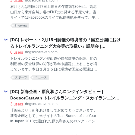
DogsorCaravan トレイルランニング・スカイランニング
3
users
dogsorcaravan.com
ルプスへ入り、この日の朝8時過ぎに仙涯嶺（標高
のオンラインメディア
石川さんは明日5月7日土曜日の午前6時30分に、高尾
2,734m、南駒ケ岳の南にある岩尾根のピーク）で足を
山口から東海自然歩道のFKTに出発する予定です。当
踏み外して岩場に滑落した、とのこと。登山道には雪
サイトではFacebookのライブ配信機能を使って、午前
が残っていた、といいます。 西田由香里さんは1974
6時頃からFKTにスタートする石川さんの姿や周りの様
年生まれ。山に囲まれた松本市出身ながら山に親しむ
interview
子を動画の生中継でお伝えする予定です。当サイトの
ようになったのは社会人となってスノーボードを始め
Facebookページのタイムラインから是非ご覧ください
たのがきっかけ。以
（機材や回線の都合でお送りできない場合はご容赦く
[DC] レポート・2月15日開催の環境省の「国立公園におけ
ださい）。 （写真は2015年のUTMBを前にコースを検
るトレイルランニング大会等の取扱い」説明会 |
討する石川弘樹さん・枝里子さんご夫妻） FKTとは：
DogsorCaravan トレイルランニング・スカイランニング
6
users
dogsorcaravan.com
Fastest Known Time（最速走破記録）の略で、特定の
のオンラインメディア
トレイルランニングと登山道や自然環境の保護、他の
トレイルやトレッキングルートの二つの地点間をラン
利用者の安全確保の関係が昨年来話題に上ることが増
ニングなどで走ったタイムのうち、最も速く走破した
えています。本日２月１５日に環境省国立公園課は
タイムを指す。あるいはそのようなタイムへの挑戦そ
「国立公園におけるトレイルランニング大会等の取扱
のものを指すこともある。途中でサポートを受けるか
スポーツ
ニュース
いに関する説明会」を東京都内で開催しました。以
受けないか、ソロかグループか、夏季か冬季か、とい
下、その概要をご紹介します。 なお、同じ内容の説明
った条件によってFKTは
会が２月１７日にも予定されています。 「取扱い」の
[DC] 新春企画・原良和さんロングインタビュー |
主な内容 この日、説明のあった「国立公園におけるト
DogsorCaravan トレイルランニング・スカイランニング
レイルランニング大会等の取扱い（概要）」の主なポ
のオンラインメディア
3
users
dogsorcaravan.com
イントは次の通りです。資料はこちらのリンクからダ
【編者より：新年あけましておめでとうございます。
ウンロードできます（注・会場で配布された資料を当
新春企画として、当サイトのTrail Runner of the Year
サイトがスキャンしたPDFファイルです）。 国立公園
in Japan 2013に選ばれた原良和さんのロング・インタ
内でも厳正な保護を図っている特別保護地区、第1種
ビューをお送りします。昨年2013年はウルトラトレイ
特別地域は原則としてコースにしない。 上記以外でも
ル・マウントフジ（UTMF）の優勝で一躍有名になっ
保全対象として重要な自然環境があるところ、トレイ