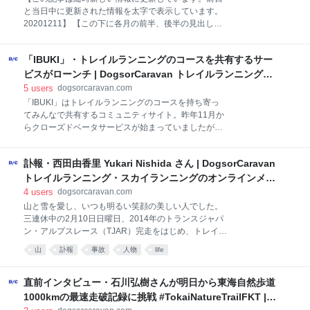
ていただいて執筆しています。
と当日中に更新された情報を太字で表示しています。
20201211】 【この下に各月の前半、後半の見出しへ
の目次のリンクを用意しています。「開く」をクリッ
クするとご覧いただけます。20200526】 新型コロナ
「IBUKI」・トレイルランニングのコースを共有するサー
ウィルス感染症（COVID-19）の拡大に伴い、国内の
マラソン大会には大会を中止とするところが現れてい
ビスがローンチ | DogsorCaravan トレイルランニング・
ます。以下では2021年3月までに開催予定の大会につ
スカイランニングのオンラインメディア
5
users
dogsorcaravan.com
いて現在公表されている状況をまとめました。 以下で
「IBUKI」はトレイルランニングのコースを持ち寄っ
「開催」としている大会も多くは対応を検討中で、予
てみんなで共有するコミュニティサイト。昨年11月か
防対策の実施や参加者への咳エチケットの励行呼びか
らクローズドベータサービスが始まっていましたが、
けを発表しています。最新の情報は各大会のウェブサ
今月から誰でもメンバー登録をして利用できるサービ
イトなどでご確認ください。
スとしてオープンしました。活動のログを編集する機
訃報・西田由香里 Yukari Nishida さん | DogsorCaravan
能は先行するサービスにはないユニークな機能も備え
ています。 当サイトの中の人である筆者は日々トレイ
トレイルランニング・スカイランニングのオンラインメデ
ルランニングの関係者とお話ししますが、意見が一致
ィア
4
users
dogsorcaravan.com
するのは「トレイルランニングの人気は高いが、初心
山と雪を愛し、いつも明るい笑顔の美しい人でした。
者にはまだまだハードルが高い」ということ。トレイ
三連休中の2月10日日曜日、2014年のトランスジャパ
ルランニングに興味を持っても、具体的にどこを走れ
ン・アルプスレース（TJAR）完走をはじめ、トレイル
ばいいのかがわからない、という人が多いのです。
ランニングの第一人者として活躍してきた西田由香里
山
訃報
事故
人物
life
Yukari Nishidaさんが中央アルプスでの登山中に滑落
して亡くなりました。 （写真・2018年のウルトラト
レイル・マウントフジのスタート直前の西田由香里さ
直前インタビュー・石川弘樹さんが明日から東海自然歩道
ん。Photo by Koichi Iwasa） 報道によれば、西田さん
1000kmの最速走破記録に挑戦 #TokaiNatureTrailFKT |
は5人のグループで前日から一泊二日の予定で中央ア