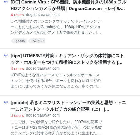
[DC] Garmin Virb：GPS機能、防水機能付きの1080p フル
た原さん。2014年は春から県立病院の勤務医を辞めて
ルの複線化や拡幅が懸念されるところ、脆くて崩壊の
ランニングにより本格的に取り組む予定という原さん
HDアクションカメラが登場 | DogsorCaravan トレイルラ
恐れがあるところ、がれ場
に野球部時代の話から今年の目標まで幅広く話を伺い
ンニング・スカイランニングのオンラインメディア
4
users
dogsorcaravan.com
ました。】 【追記・四万十川ウルトラマラソンのタイ
GPS機能付きのランニングウオッチでトレイルランナ
ムに関してより正確な表現に改めました。2014.1.2】
ーにもおなじみのGarminから、1080p HDのアクショ
D/C: 原良和さんにお話を伺います。当サイトでも
ンビデオカメラVirbがアメリカで発表されました。IPX
UTMFの優勝直後にもインタビューさせていただいて
７の防水性能があり、Garmin FenixなどANT+対応の
goods
*あとで
いますし、UTMFのレースレポートも寄稿していただ
端末機器からカメラのコントロールが可能。上位モデ
きました。また、先日の朝日新聞のインタビューをは
ルのEliteはGPS機能付きで単体で動画にGPSログが記
じめ各メディアのインタビュー記事も拝見していま
録できるほか、Wi-Fiに対応していてスマートフォンか
[tips] UTMF/STY対策：キリアン・ザックの体前部にスト
す。今日は少
らのコントロールも可能。 同社のサイクルコンピュタ
ック・ホルダーをつけて積極的にストックを活用する |
ー、Edgesシリーズのような縦長長方体の先端にカメ
DogsorCaravan トレイルランニング・スカイランニング
3
users
dogsorcaravan.com
ラのレンズが付き、長方体の表面に液晶画面が配され
のオンラインメディア
UTMFのような長いレースでトレッキングポール（ス
るという既存のアクションカメラとは異なる独特の形
トック）を使用する場合、ポールを使わない時にどの
状。”Elite”は電池込みの重量が6.26oz（177g）、本体
ようにしまっておくかが気になるところ。多くのバッ
のサイズは32 mm x 53 mm x 111 mmとなっていま
クパックでは背中にポールを固定することになる。た
す。 Garmin Virbの特設サイト：Garmin | Virb 上位モ
だ、背中だとポールを取り出したり片付けたりするた
デル”
[people] 若きミニマリスト・ランナーの実践と思想・トニ
びにバックパックを身体から外すことになる。これが
特にレース後半になってくると億劫になってしまい、
ーことアントン・クルピチカの紹介記事（上） |
ポールを出しっぱなしで使わない時は手に持って走っ
DogsorCaravan トレイルランニング・スカイランニング
3
users
dogsorcaravan.com
たり、逆に背中に取り付けたまま使わずに走ることに
のオンラインメディア
ここでは、その抄訳をご紹介したい。2007年の記事で
なってしまう。後者の場合は使いもしない荷物を増や
トニーはまだ23歳か24歳の頃の記事だが、今に至る彼
したことになってしまうし、取り付けが甘くて落とし
のランニングに対する考え方がどのように生まれたの
てしまってレース中にショックを受けるということに
かがわかる貴重な記事だ。トニーといえば身につける