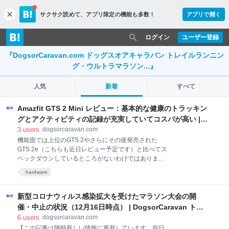
サクサク読めて、
アプリ限定の機能も多数！
アプリで開く
c
l
o
ログイン
ユーザー登録
s
『DogsorCaravan.com ドッグスオアキャラバン トレイルランニン
e
グ・ウルトラマラソン...』
人気
新着
すべて
Amazfit GTS 2 Mini レビュー：基本的な健康のトラッキン
グとアクティビティの記録が充実していてコスパが高い |
DogsorCaravan トレイルランニング・スカイランニング
3
users
dogsorcaravan.com
のオンラインメディア
機能面では上位のGTS 2やさらにその後発売された
GTS 2e（こちらも近日レビュー予定です）と比べてス
ペックダウンしているところがないわけではありませ
ん。しかし、心拍やSpO2（血中飽和酸素濃度）、睡
hardware
眠などのフィットネス関連の機能やランニングやウォ
ーキングなどを記録する機能については上位モデルか
ら何も譲っていません。 スマートウォッチに求めるの
新型コロナウィルス感染拡大を受けたマラソン大会の開
はフィットネスとスポーツだと考える人にとって、
催・中止の状況（12月16日時点） | DogsorCaravan トレ
Amazfit GTS 2 Mini非常にコスパの高いモデルです。
イルランニング・スカイランニングのオンラインメディア
6
users
dogsorcaravan.com
このレビューはAmazfitからレビュー用の製品を提供し
【この記事は随時新しい情報に更新しています。前日