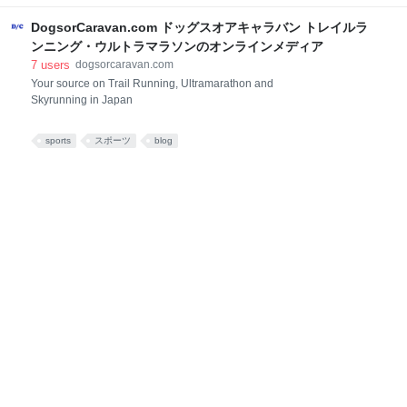
もなりかねない。 当方が試行錯誤した結果、たどり着
ものを最小限にするミニマリストランナーとして有名
いて昨年のUTMBで試して快適だったのが、バックパ
DogsorCaravan.com ドッグスオアキャラバン トレイルラ
だが、それは見かけだけのことではないことがよくわ
ックの胸の部分にトレッキングポールを固定するこ
かる。 記事後半は来週くらいにたぶん紹介します。
ンニング・ウルトラマラソンのオンラインメディア
と。これなら取り外しも楽で、必要なところで取り出
（追記・記事後半を以下で紹介しています。）
7
users
dogsorcaravan.com
し、不要なところでしまうとい
[people] 後半です：若きミニマリスト・ランナーの実
Your source on Trail Running, Ultramarathon and
践と思想・トニーことアントン・クルピチカの紹介記
Skyrunning in Japan
事（下） | Dogs or Caravan.com Running Times
Magazine: Tarzan of the Plains 平原のターザン：トニ
sports
スポーツ
blog
ー・クルピチカ、トレイルランニングの自然児（抄
訳） アダム・Ｗ・チェイス ほんの一瞬の出会いであっ
ても、記憶から消えない人物はいるものだ。ア