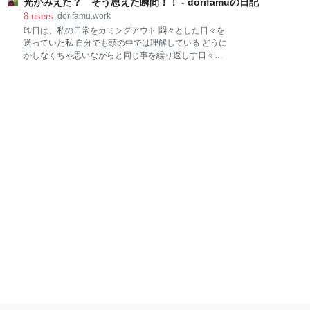
です」って報告したよね？ 私にも「やったよー」って
光がみえた？ そう思えた瞬間！！ - dorifamuの日記
毒、受け止めますので遠慮なくどうぞ。 ただし、法に
言ったよね？ なにそれ、報告だけで振込済んだつもり
触れない・危険でない・公序良俗に反しない範囲でお
8
users
dorifamu.work
になってたの？ それとも水曜日はただの散歩だったの
願いします⚠️ さあ、どんな毒を吐きたいですか？聞か
昨日は、私の日常をカミングアウト 悶々とした日々を
かな？（笑） しかも、最近この手のことが多
せてください😈💬 昨日、仕事がめちゃ忙しく気持ちに
送っていた私 自分でも頭の中では理解している どうに
ゆとりがなかったです。 長に後2ヶ月頑張ってと言わ
かしなくちゃ思いながらと同じ事を繰り返しす日々を
れましたが頑張れませんと即答しました。 同僚と2人
送っていたんです id:kabu-life（お名前出してごめんな
職場の小口会計を隔月で担当している。同僚の担当
さい） から、ドンピシャなお言葉を頂きました 読んだ
月、職員使用の駐車場（同僚が使用）の振込を忘れ
瞬間に「わ〜」っと 一瞬、光が見えたような 今の私は
る。翌月になり、貸主が来て振り込まれていないとク
「中途半端」なんです 良いと言われるものに手を出し
レーム。私が席を外している時のこと。同僚は「担当
た挙句、ダメなら次にいく ダメじゃなくても、次に行
者が今いないので確認しておきます」と返答したと
きたくなる よそ見大好き 考えずに行動する 結局、何
も残らない 何がいけないんだろう 何が悪いんだろう～
現実逃避 自分ん見つめなおさないと 何も変わることは
ない 「水が出るまで堀り続ける」 大変な労力です 挫
折しそうになると思います 自分を信じて堀り続けない
と 自分しかいない 八方美人はやめます （美人じゃな
いけどね〜） まずは、ブログを続けよう