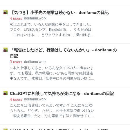
なく遠くから投げるように渡され…。その瞬間、胸の
で、今振り返れば笑ってしまうような体験ばかりでし
中に怒りと悲しさが広がりました。 家に帰って冷蔵庫
た。 香水を出品してみたけれど 家に眠っていたいただ
にしまう時、頼んだはずの200gがなぜか300g。まる
【気づき】小手先の副業は続かない - dorifamuの日記
きものの香水。 「これは売れるかも」と思って出品し
で意地悪されたように思えてしまい、お客さまセンタ
ました。 ところが、ここで思わぬ壁にぶつかります。
4
users
dorifamu.work
ーにメールで苦情を送りました。 クレームを入れて思
香水は郵便局では取り扱ってくれないのです。 仕方な
私はこれまで、いろんな副業に手を出してきました。
ったこと 正
く宅配便を利用したら、送料が思っていた以上に高く
ブログ、LINEスタンプ、Kindle出版…。 やり始めは
て大赤字。 「他の人はどうやって利益を出しているん
「これはいける！」とワクワクするのに、気づけばど
だろう？」 そんな疑問だけが残りました。 丁重に送り
れも中途半端。 なぜ続かないのかを考えてみると、答
たい気持ちが裏目に 私は買ってくれた人に丁寧に届け
えはシンプルでした。 「成果が出ないから」。 小さな
たい気持ちが強くて、ついおまけを入れてしまいま
「報告はしたけど、行動はしてないんかい」 - dorifamuの
結果が見えてくれば頑張れる。 でも、ゼロのままだと
す。 たとえばちょっとした小物やお菓子。 もちろん喜
モチベーションがしぼんでしまう。 じゃあ、どうすれ
日記
んでもらえたと思いますが、利益はさらに減る一方。
ばいいのか？ 今日の気づきは、 「続けるためには“す
3
users
dorifamu.work
「私は儲ける素質がないのかもしれない」 そんな風に
ぐの成果”じゃなくて“小さな喜び”を見つけること」 で
✨本文 仕事してると、いろんなタイプの人に出会いま
す。 たとえばブログなら「誰か1人に読まれた」。 ス
す。 でも最近、私の職場にいる“ある同僚”が絶賛迷走
タンプなら「1セット完成した」。 Kindleなら「出版
中なんです。 水曜日、仕事中にその同僚が買い物に行
できた自分を褒める」。 成果がすぐにお金にならなく
く用事ができて外出。 ついでに「前に頼まれてた振込
ても、自分の中で“進んでる”って感じられる小さな喜
もやってくるね〜」と軽やかに言い残し、颯爽と出て
びがあれば続けられるんだと思います。 おわりに 私は
ChatGPTに相談して気持ちが楽になる - dorifamuの日記
行きました。 そして戻ってきて、 「振込してきまし
これからも「あれこれ手を出すタイプ」だと思います
た〜」と上司に報告。 私にも「他の振込もやってきた
4
users
dorifamu.work
（笑）。 でも、続けられるよ
よ〜」と連絡あり。 ……うん、おつかれさま、ありが
こんにちは 毒舌吐いてもよいですか？ こんにちは 😊
とう。 で、金曜日。 仕事中にその同僚が放った一言。
もちろん、どうぞ。 ただし、相手を本気で傷つけない
「水曜日に出来てなかった振込 昨日（木曜日）やって
「愛ある毒舌」だと、なお素敵です😏✨ 聞かせてくだ
きたんだけど〜」 ……は？😇 ねぇ、えっ？ 水曜日
さい、どんな毒を吐きたいのか…💬 愛はないですが良
に“やった”って言ったの、あなたよね？ 上司に「完了
いですか？ それはそれで…正直でよろしいですね😇