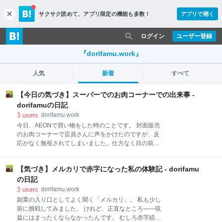
サクサク読めて、
アプリ限定の機能も多数！
アプリで開く
c
l
o
ログイン
ユーザー登録
s
e
『dorifamu.work』
人気
新着
すべて
【今日の気づき】スーパーでのお肉コーナーでの出来事 -
dorifamuの日記
3
users
dorifamu.work
今日、AEONで買い物をした時のことです。 対面販売
のお肉コーナーで店員さんに声をかけたのですが、反
応がなく無視されてしまいました。仕方なく目の前の
ベルを鳴らすと「お決まりになってますか？」との言
葉。もちろん決まっていたので「はい」と答えて、合
【気づき】メルカリで赤字になった私の体験記 - dorifamu
挽き300gとコマ肉を注文しようとしたのですが、その
言い方も気分を害するような感じで「ひとつずつにし
の日記
てください」と言われました。 合挽きを計っている
3
users
dorifamu.work
間、私は気持ちが沈んでしまい、つい別の方向に顔を
副業の入り口としてよく聞く「メルカリ」。 私も少し
向けてしまいました。すると「コマはどれだけ？」と
前に挑戦してみました。 けれど、正直なところ――収
聞かれ、「200」と答えると、計ったお肉を正面では
益にはまったくならなかったんです。 むしろ赤字続き