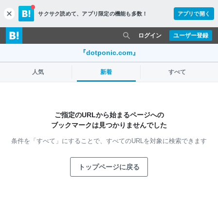
サクサク読めて、
アプリ限定の機能も多数！
アプリで開く
c
l
o
ログイン
ユーザー登録
s
e
『dotponic.com』
人気
新着
すべて
ご指定のURLから始まるページへの
ブックマークは見つかりませんでした
条件を「すべて」にすることで、
すべてのURLを対象に検索できます
トップページに戻る