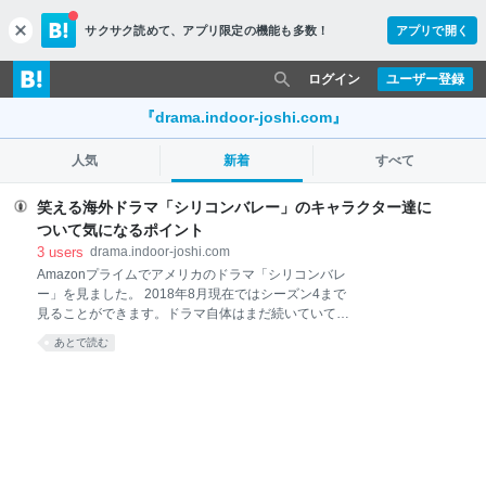
サクサク読めて、
アプリ限定の機能も多数！
アプリで開く
c
l
o
ログイン
ユーザー登録
s
e
『drama.indoor-joshi.com』
人気
新着
すべて
笑える海外ドラマ「シリコンバレー」のキャラクター達に
ついて気になるポイント
3
users
drama.indoor-joshi.com
Amazonプライムでアメリカのドラマ「シリコンバレ
ー」を見ました。 2018年8月現在ではシーズン4まで
見ることができます。ドラマ自体はまだ続いていて、
シーズン5がAmazonプライム対象になるのを心待ちに
あとで読む
している作品です。 追記 ※9月22日よりシーズン5が配
信開始となりました！ IT海外ドラマ「シリコンバレ
ー」シーズン5がアマプラで配信されました！1話の感
想 「シリコンバレー」はIT業界で才能を生かして企業
のスタートアップを目指す若者たちのドラマです。 イ
ンターネットにある程度親しんでいる人なら「あるあ
る」と笑ってしまうようなことが散りばめられてい