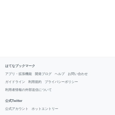
て、かなり楽しめるかと思います。 1話30分くらいな
ので気軽に見られるのも魅力ですね。 そして何より魅
力的なのはキャラクター達。登場人物がみんな生き生
きとしていて、小ネタもシュールで面白いんです。 こ
の記事では「シリコンバレー」のキャラクタ
はてなブックマーク
アプリ・拡張機能
開発ブログ
ヘルプ
お問い合わせ
ガイドライン
利用規約
プライバシーポリシー
利用者情報の外部送信について
公式Twitter
公式アカウント
ホットエントリー