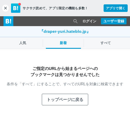
サクサク読めて、
アプリ限定の機能も多数！
アプリで開く
c
l
o
ログイン
ユーザー登録
s
e
『draper-yuri.hateblo.jp』
人気
新着
すべて
ご指定のURLから始まるページへの
ブックマークは見つかりませんでした
条件を「すべて」にすることで、
すべてのURLを対象に検索できます
トップページに戻る