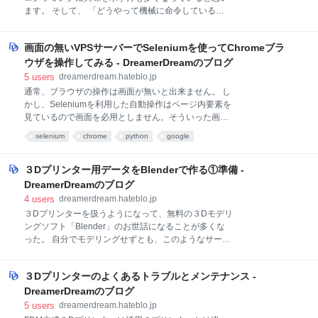
が流れやすくなるようにした簡易的な測定センサーで
ます。 そして、 「どうやって機械に命令している
す。 体重など重たい物や、もっと精度良く分析するた
の？」 「なんでいろんなプログラミングの言語がある
めには「ひずみゲージ」と呼ばれる部品があり、こち
の？」 「コンピュータって英語なら理解出来るのに日
らはセンサを金属等に貼付けて使用するもので金属の
画面の無いVPSサーバーでSeleniumを使ってChromeブラ
本語は理解できないの？」 という素朴な疑問は多くの
ひずみ具合を検知するためのセンサです。 回路にアン
初学者が抱くことでしょう。 まず始めに、コンピュー
ウザを操作してみる - DreamerDreamのブログ
プを使ったり、なんちゃらって四角く抵
タが読める言葉は”機械語”だけ。ということを頭に置
5
users
dreamerdream.hateblo.jp
いておいてください。 機械語は０（OFF）と１
通常、ブラウザの操作は画面が無いと出来ません。 し
（ON）からなる信号の羅列なので一般の人間には理解
かし、Seleniumを利用した自動操作はページ内要素を
出来ません。（一部のマニアックな方には操れます）
見ているので画面を必用としません。そういった画面
コンピュータのメモリ上には番地を振り分けられたア
の無いブラウザのことをヘッドレスブラウザと呼ぶの
selenium
chrome
python
google
ドレスがあり〜、、、などと理論の説明していくと眠
だそうです。 前回はラズパイでこのヘッドレスブラウ
くなりそうですから、ここでは誤解を恐れず、出来る
ザの起動テストをしました。
だけシンプルにプログラミング言語が何故機械を操れ
dreamerdream.hateblo.jp 今回はVPS上のCentOS7で
３Dプリンター用データをBlenderで作る①準備 -
るのか？を小学生でもわかるように書いていきます。
ヘッドレスブラウザを実行してみます。 やることは基
DreamerDreamのブログ
簡潔に言えばプログ
本的に同じなのですがラズパイより少しだけ面倒で
4
users
dreamerdream.hateblo.jp
す。 やることリスト Sereniumのインストール
３Dプリンターを扱うようになって、無料の３Dモデリ
PyVirtualdisplayのインストール GoogleChromeのイ
ングソフト「Blender」のお世話になることが多くな
ンストール ChromeDriverのインストール 日本語フォ
った。 自分でモデリングせずとも、このようなサービ
ントのインストール Seleniumをpipからインストール
スを利用することで３Dプリンターを活用する方法が
sudo pip3 install selenium Xが元々インストールされ
あるにはあるが↓ dreamerdream.hateblo.jp ダウンロー
ていないので
３Dプリンターのよくあるトラブルとメンテナンス -
ドしたデータでも「ここをもう１センチ長くしたい」
などの要望を叶える為にはやはり自分用のデータとし
DreamerDreamのブログ
て弄れる必用があるし、他人様のデータが弄れると３
5
users
dreamerdream.hateblo.jp
Dプリンター活用の幅がかなり増える。 Blenderは３