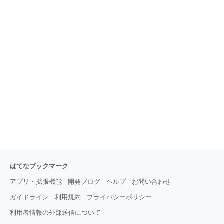
繋がらなくなることがしばしば発生しました。 どうや
らWi-FiドングルからUSB端子を介して本体が熱くなっ
ている様子です。 調べてみると、熱が原因で動作不良
になることは報告がよくあり、特にケースに入れた状
態での長時間稼働には適していないとの情報がありま
した。 熱を下げるにはヒートシンクを付けるかファン
による強制冷却しかありません。 やはり一番簡単なの
はヒートシンクです。なにより安い。 Raspberry Pi用
ヒートシンク（アルミ・14mm×1・8.8mm×1・Pi 3
Model B
はてなブックマーク
アプリ・拡張機能
開発ブログ
ヘルプ
お問い合わせ
ガイドライン
利用規約
プライバシーポリシー
利用者情報の外部送信について