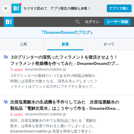
サクサク読めて、
アプリ限定の機能も多数！
アプリで開く
c
l
o
ログイン
ユーザー登録
s
e
『DreamerDreamのブログ』
人気
新着
すべて
３Dプリンターの湿気ったフィラメントを復活させよう！
フィラメント乾燥機を作ってみた - DreamerDreamのブロ
グ
3
users
dreamerdream.hateblo.jp
３Dプリンターの素材の１つであるPLA樹脂は梅雨の
時期には湿度が大敵となる。 湿気を含んでしまったフ
ィラメントはプリント出力中にプチプチと音をたて吐
出不良になる、ノズルの詰まりの原因になってしまう
こともある。つまりフィラメントの劣化だ。劣化した
次亜塩素酸水の生成機を手作りしてみた 次亜塩素酸水の
フィラメントは曲げるとすぐポキッと折れてしまう。
僕も梅雨に３日ぐらい使わずに湿度70％の部屋に放置
類似品「電解次亜水」はこうやって作る - DreamerDream
していたフィラメントがそんな状況に陥ってしまっ
のブログ
4
users
dreamerdream.hateblo.jp
た。 湿気たフィラメントを使うとこうなります↓
前回、次亜塩素酸水の中でも類似品に当たる「電解次
dreamerdream.hateblo.jp Webで調べてみると”電子レ
亜水」は簡単な装置で作れると書いてしまいました。
ンジで過熱する”、”１００℃のオーブンで過熱する”。
dreamerdream.hateblo.jp 装置を簡単な図で表すとこ