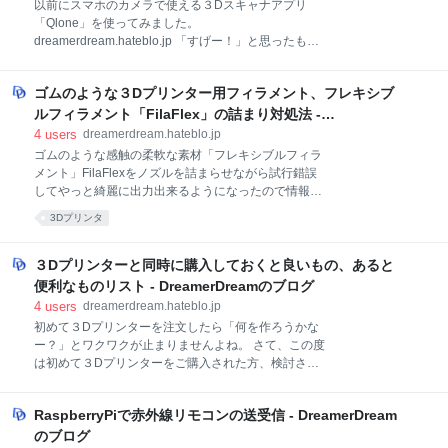
以前にスマホのカメラで使える３Dスキャナアプリ
です。（比較は前回記事をご参照ください。） --
「Qlone」を使ってみました。
sampled.py -- import os import time def sample():
dreamerdream.hateblo.jp 「すげー！」と思ったもの
while 1: time.sleep(5) print "sample-daemon" if __
の、テクスチャで誤魔化されている部分もあり、VRや
ARに取り込むには良いのだろうけどやはり精密な３D
ゴムのような３Dプリンター用フィラメント、フレキシブ
モデルとして取り込む機能としてはイマイチだと感じ
ました。 そこで調べてみると、3Dスキャナを手に入
ルフィラメント「FilaFlex」の詰まり対処法 -
れる方法としてなんと「自作」という手段もあること
DreamerDreamのブログ
4
users
dreamerdream.hateblo.jp
が判明しました。 PCのソフトウェアでこんなのがあ
ゴムのような感触の柔軟な素材「フレキシブルフィラ
ります。いいなー、コレ！ 現在リンク切れのようです
メント」FilaFlexをノズルを詰まらせながら試行錯誤
カメラとラインレーザーだけでモデルを取得出来る優
してやっと綺麗に出力出来るようになったので情報を
れもの！けど高いっ！ 昔（１２年前）は無料提供され
共有します。 （例）出力品の歯付きベルト 歯付きベル
3Dプリンタ
ていたソフトウェアらしいのですが・・・現在無料の
トって自作ではなかなか作れないんですよね。けどゴ
ものは見つかりませんでした・・・残念っ（今はペー
ムライクなフィラメントで作ったら任意のサイズの切
ジ自体無くなってしまったようです・・・） ＜無料提
れ目無しの綺麗な歯付きベルトが作れてしまいます。
３Dプリンターと同時に購入しておくと良いもの、あると
供されていた頃の記事＞ 現在リンク切れのようです し
FilaFlexはPLAを基礎にした柔軟性のあるフィラメント
便利なものリスト - DreamerDreamのブログ
かし
で温度２３０℃程度から出力することが出来ます。
4
users
dreamerdream.hateblo.jp
PLAと同じような感覚で扱うとフィラメント自体の柔
初めて３Dプリンターを注文したら「何を作ろうかな
軟性で送り出し機に絡まってしまったりとハプリング
ー？」とワクワクが止まりませんよね。 さて、この度
が続出するなかなか難儀な軟（難）素材です。 僕は何
は初めて３Dプリンターをご購入された方、検討され
度か試してみて何度も何度も「なんなん！？もう
ている方に３Dプリンターと同時に購入したらもっと
（怒）！」ってその難儀な設定っぷりに柔軟な発想も
幸せになれる、３Dプリンターに必用なものあったら
浮かばず諦めモードでしばらく放置してしまいまし
RaspberryPiで赤外線リモコンの送受信 - DreamerDream
いいものをご紹介します。 ３Dプリンターにトラブル
た。 Q.いま「なん」って何回読んだでしょう？（笑）
はつきものです。先手を打ってトラブルの際にもスマ
のブログ
失