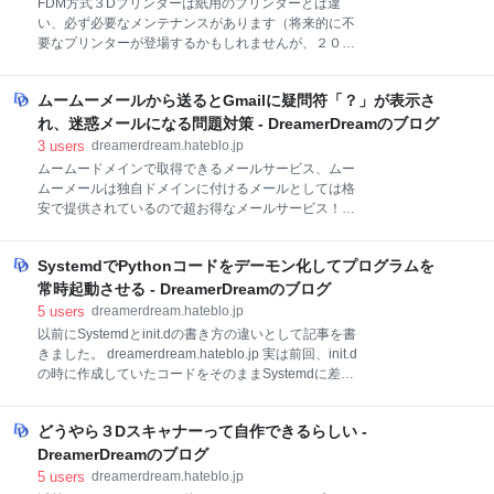
FDM方式３Dプリンターは紙用のプリンターとは違
DCADというより３Dアニメーションや物理エンジン
い、必ず必要なメンテナンスがあります（将来的に不
等が扱える何でもござれの３Dモデルツール。 だから
要なプリンターが登場するかもしれませんが、２０１
一般的な３DCADとして使うには少し初期設定が必要
７年現時点ではまだ必用なメンテナンスです）。 FDM
なのだ。 特に基本単位が1mmという単位の設定が大
方式の３Dプリンターの購入を迷われている方はこれ
事。 作ったモデルは３Dプリンタのスライサーで認識
ムームーメールから送るとGmailに疑問符「？」が表示さ
らのメンテナンスが自分で出来そうかどうか確認して
できる.stlや.objファイルとして出力出来るので便利な
から購入すると良いでしょう。 項目 1.キャリブレーシ
れ、迷惑メールになる問題対策 - DreamerDreamのブログ
のだ。 しかし
ョン 2.ベッド掃除 3.ノズル掃除 4.エクストルーダーの
3
users
dreamerdream.hateblo.jp
掃除 5.各軸のグリスアップ 6.フィラメントの除湿保存
ムームードメインで取得できるメールサービス、ムー
その他 1.キャリブレーション これは、以前このブログ
ムーメールは独自ドメインに付けるメールとしては格
でも紹介しました。 ベッドを水平に保つ為に必ず必要
安で提供されているので超お得なメールサービス！
な処置です。面倒ですが１出力ごとに調整することが
（アドレスは作り放題！なんと１ヶ月５０円（１年６
望まれます。（ヒートベッドの過熱冷却だけでも僅か
００円）という驚異的な安さのメールサービスです。
にズレるようです） 手動と自動があり、自動の「オー
SystemdでPythonコードをデーモン化してプログラムを
↓） しかし、そのまま使うと問題が出て来ました。 デ
トキャリブレーション」は便利です。
フォルトの設定のままムームーメールを利用してメー
常時起動させる - DreamerDreamのブログ
dreamerdream.hateblo.jp 手
ルを送信すると、Gmailの受信一覧に「？（クエスチ
5
users
dreamerdream.hateblo.jp
ョンマーク）」マークが表示されてほぼ確実に「迷惑
以前にSystemdとinit.dの書き方の違いとして記事を書
メール」フォルダーへ勝手に振り分けられてしまいま
きました。 dreamerdream.hateblo.jp 実は前回、init.d
す。 ↓この表示 この？マークを選択すると、 「Gmail
の時に作成していたコードをそのままSystemdに差し
では、このメールが（スパム発信者からではなく）本
替えるという意図があり、init.dでもSystemdでも使え
当に○○から送信されたメールであることを確認できま
るようにPythonコードをforkしてPIDを生成しました。
せんでした。」 という説明が見られます。 自前の
どうやら３Dスキャナーって自作できるらしい -
Systemdのサービス設定ではそのPythonコードから生
pythonコードからもDjangoアプリからもムームーメー
成されたPIDを利用するようにしていたのですが
DreamerDreamのブログ
ルWebアプリからもです。 これではせっかくムー
Systemdだけで利用する場合はもっと簡単！ Pythonコ
5
users
dreamerdream.hateblo.jp
ードの中でforkは要らない！単なるPythonコードでOK