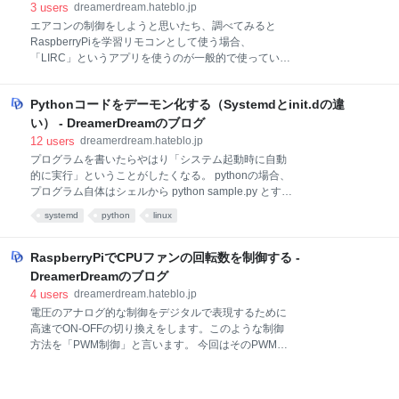
ートに乗り切りましょう。 dreamerdream.hateblo.jp
3
users
dreamerdream.hateblo.jp
【用語説明】 プラットフォーム：３Dプリンターの出
エアコンの制御をしようと思いたち、調べてみると
力するテーブルのこと スプール： フィラメントを巻い
RaspberryPiを学習リモコンとして使う場合、
てあるリールのこと サポート：３Dプリントの造形物
「LIRC」というアプリを使うのが一般的で使っている
を支持するために出力する柱状造形物 テフロンチュー
人も多いようだが、どういうわけか僕の環境ではどう
プ：フィラメントの滑りをよくする耐熱チュープ ※ブ
もうまく動作しなかった。 LIRCは64ビットコードま
ログ内の画像クリックでAmazonの商品ページに飛び
Pythonコードをデーモン化する（Systemdとinit.dの違
でしか動かないそうなので元々エアコン操作には不向
ます ＜毎回使うもの＞ ・フィラメント これが無いと
きなようだ。 そこで、pythonでリモコンコードをその
い） - DreamerDreamのブログ
なーんにも出来ません。 ３Dプ
まま点灯、消灯の間隔を読み取ってPWMでキャリア信
12
users
dreamerdream.hateblo.jp
号38kHz作って点灯消灯の間隔を保存したタイミング
プログラムを書いたらやはり「システム起動時に自動
でそのまま送信してしまえ！と思いたち自分で作って
的に実行」ということがしたくなる。 pythonの場合、
みることにした。・・・が あえなく撃沈・・・ どうや
プログラム自体はシェルから python sample.py とする
らpythonではアプリ実行速度的にμ秒単位の正確な読
と実行できるが、実行中は他の作業が出来ない。
systemd
python
linux
み取りが出来ないようだ。 なんとか読み取ったデータ
ctrl+zで一時停止させて jobs で表示されたナンバーを
を送信する時にもpythonからではどうやら38kHzのキ
bg 1 等とするとバックグラウンドで実行されるが面倒
ャリア信号を作る為のPWM送信が出来ないようだ。
くさい。 元々 python sample.py& とすると最初からバ
RaspberryPiでCPUファンの回転数を制御する -
LEDは光るがどうもオカシイと思
ックで実行されるようになるが、ユーザーがログアウ
DreamerDreamのブログ
トしたら終了してしまう（のかな？） 最初から自動的
4
users
dreamerdream.hateblo.jp
にバックグラウンドアプリとして実行させるには「デ
電圧のアナログ的な制御をデジタルで表現するために
ーモン」というプログラムにする必要がある。 （こり
高速でON-OFFの切り換えをします。このような制御
ゃデビルか・・・） Linuxではデーモンとして作って
方法を「PWM制御」と言います。 今回はそのPWM制
サービスに設定することでシステム起動時に自動で実
御をするという話で、ラズベリーパイの夏対策として
行したり、killされた場合は再度実行されたり、システ
もファン制御はおさえておきたい項目でしょう。
ム終了時に自動で読み出すように設定すること
RaspberryPiをしばらく使っているとWi-Fiが不安定で