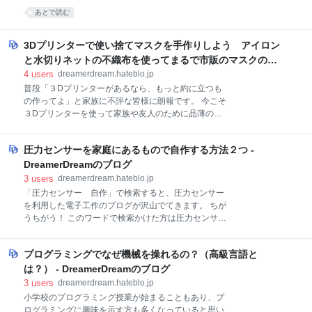
という方法があるらしい、しかしどちらもまず失敗し
う↓です。 「こんなものを数千円出して買えない」そ
あとで読む
たら溶けたり焦げたりして使い物にならなくなるだろ
んなことを書いたら、その業界の人から「そんなに簡
う。 湿気ったフィラメントを復活させるには脱水する
単だと言うなら実際に作ってみろよ」という声が聞こ
他に方法が無いらしいが・・・ 一度湿気ってしまった
えて来そうな気がしたので（実際に聞こえたわけでは
3Dプリンターで使い捨てマスクを手作りしよう アイロン
フィラメントは水分子と強く結びついてお
ありません）、 「一般的な家庭にある物だけ」を使っ
と水切りネットの不織布を使ってまるで市販のマスクのよ
て、実際に電解次亜水を作ってみることにします。 ま
うな使い捨てマスクを作る方法 - DreamerDreamのブログ
4
users
dreamerdream.hateblo.jp
ずはお約束の注意書きです。 ＜注意＞ 装置の動作中は
普段「３Dプリンターがあるなら、もっと約に立つも
水素と塩素が発生します。 水素は燃焼、爆発します。
の作ってよ」と家族に不評な皆様に朗報です。 今こそ
塩素は中毒症状を起こします。 室内で動作させる時に
３Dプリンターを使って家族や友人のために品薄の使
は換気に気をつけましょう。 小さなお子様やペットの
い捨てマスクを作る時です。 ※３Dプリンターをお持
いる部屋では使わないようにしましょう。 材料 ペット
ちでない方も、型紙を公開していますので工夫次第で
ボトル、ストロー、アルミホイル、シャーペンの芯、
圧力センサーを家庭にあるもので自作する方法２つ -
は作成出来ると思います。記事内容を一度ご覧くださ
鉛筆(シャーペンの芯は折れやすいか
い。 ※この記事内の３Dデータや写真などはどなたで
DreamerDreamのブログ
も自由に使ってください。 ※３Dプリンターを持って
3
users
dreamerdream.hateblo.jp
いる方はどんどんシェアして広めてほしいです。 今回
「圧力センサー 自作」で検索すると、圧力センサー
は布製などの「使い捨てないマスク」ではなく、「使
を利用した電子工作のブログが沢山でてきます。 ちが
い捨てマスク」を３Dプリンターで出力したパーツを
うちがう！ このワードで検索かけた方は圧力センサー
利用して作る方法を提案します。 しかも全て不織布で
自体を自作したいってことですよね？ 圧力センサーっ
出来ていますので鼻水がバレることもありませんし、
てこんなのものです↓ 2個入り 20グラム~2kg 薄膜圧力
耳用のゴムも不要です。 dreamerdream.hateblo.jp ＜
プログラミングでなぜ機械を操れるの？（高級言語と
センサー、抵抗タイプ圧力力センサー、高精度感圧セ
実際に作ったマスク＞ 材料・必要な道具 不織布水切り
ンサー、薄膜型マイクロ感受性、監視、スマートスイ
は？） - DreamerDreamのブログ
ネット 日本サニパック 水切りネット
ッチ、スマートエレクトロニクス、ロボットに使用さ
3
users
dreamerdream.hateblo.jp
れます Watris Veiyi Amazon これらは圧力によって抵
小学校のプログラミング授業が始まることもあり、プ
抗値が変わるというセンサーで、圧力が加わると電気
ログラミングに興味を示す方も多くなっていると思い