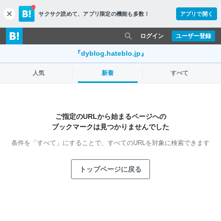
サクサク読めて、
アプリ限定の機能も多数！
アプリで開く
c
l
o
ログイン
ユーザー登録
s
e
『dyblog.hateblo.jp』
人気
新着
すべて
ご指定のURLから始まるページへの
ブックマークは見つかりませんでした
条件を「すべて」にすることで、
すべてのURLを対象に検索できます
トップページに戻る