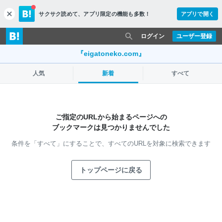
サクサク読めて、
アプリ限定の機能も多数！
アプリで開く
c
l
o
ログイン
ユーザー登録
s
e
『eigatoneko.com』
人気
新着
すべて
ご指定のURLから始まるページへの
ブックマークは見つかりませんでした
条件を「すべて」にすることで、
すべてのURLを対象に検索できます
トップページに戻る