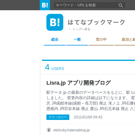
トップへ戻る
総合
一般
世の中
政治と
4
USERS
Lisra.jp アプリ開発ブログ
駅データ.jp の最新のデータベースをもとに、駅.L
しました。 変更内容の詳細は以下になります。 変更
沢 JR函館本線(函館～長万部) 廃止 滝ノ上 JR石勝
恩根内 JR宗谷本線 廃止 愛山 JR石北本線 廃止 
立川 JR成田エクスプレス 廃止 国分寺 JR成田エク
2011/01/06 09:45
テクノロジー
クスプレス 廃止 吉祥寺 JR成田エクスプレス 路
い線 路線の変更 今庄 ハピラインふくい線 路線の
路線の変更 南条 ハピラインふくい線 路線の変更 
ekilocky.hatenablog.jp