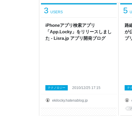
線の変更 武生 ハピラインふくい線 路線の変更 鯖
変更 北鯖江 ハピラインふくい線 路線の変更
3
5
USERS
U
iPhoneアプリ検索アプリ
路線
「App.Locky」をリリースしまし
が公
た - Lisra.jp アプリ開発ブログ
プ
2010/12/25 17:15
テクノロジー
テ
ekilocky.hatenablog.jp