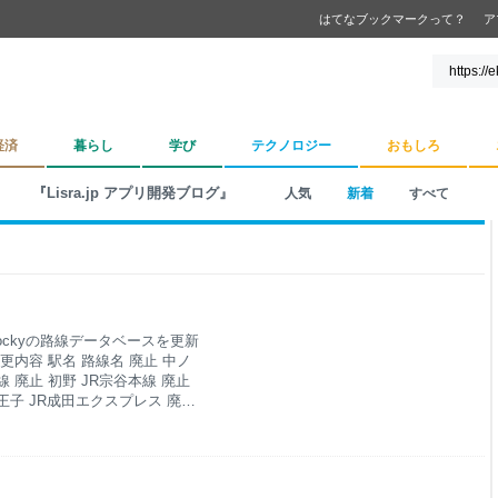
はてなブックマークって？
ア
経済
暮らし
学び
テクノロジー
おもしろ
『Lisra.jp アプリ開発ブログ』
人気
新着
すべて
ockyの路線データベースを更新
内容 駅名 路線名 廃止 中ノ
線 廃止 初野 JR宗谷本線 廃止
八王子 JR成田エクスプレス 廃止
スプレス 廃止 三鷹 JR成田エ
線の変更 南今庄 ハピラインふく
変更 湯尾 ハピラインふくい線
王子保 ハピラインふくい線 路