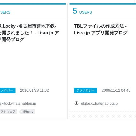
江 ハピラインふくい線 路線の
5
SERS
USERS
.Locky -名古屋市営地下鉄-
TBLファイルの作成方法 -
開されました！ - Lisra.jp ア
Lisra.jp アプリ開発ブログ
リ開発ブログ
2010/01/28 11:02
2009/11/12 04:45
クノロジー
テクノロジー
ekilocky.hatenablog.jp
ekilocky.hatenablog.jp
ソフトウェア
iPhone