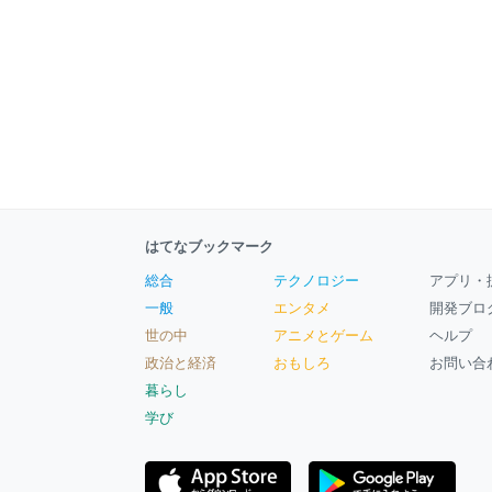
はてなブックマーク
総合
テクノロジー
アプリ・
一般
エンタメ
開発ブロ
世の中
アニメとゲーム
ヘルプ
政治と経済
おもしろ
お問い合
暮らし
学び