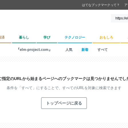
はてなブックマークって？
ア
経済
暮らし
学び
テクノロジー
おもしろ
『elm-project.com』
人気
新着
すべて
ご指定のURLから始まるページへの
ブックマークは見つかりませんでし
条件を「すべて」にすることで、
すべてのURLを対象に検索できます
トップページに戻る