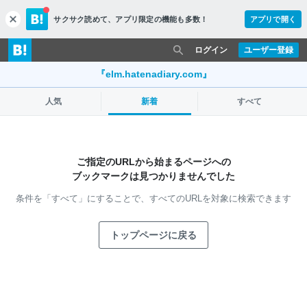
サクサク読めて、
アプリ限定の機能も多数！
アプリで開く
c
l
o
ログイン
ユーザー登録
s
e
『elm.hatenadiary.com』
人気
新着
すべて
ご指定のURLから始まるページへの
ブックマークは見つかりませんでした
条件を「すべて」にすることで、
すべてのURLを対象に検索できます
トップページに戻る