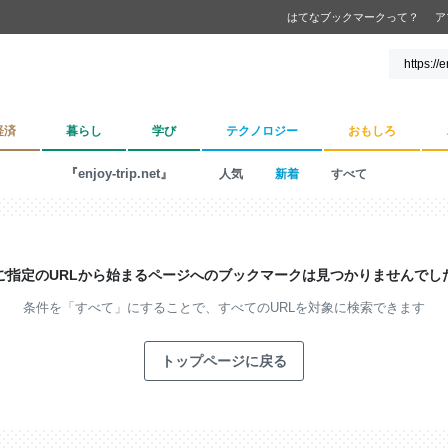
はてなブックマークって？
ア
経済
暮らし
学び
テクノロジー
おもしろ
『enjoy-trip.net』
人気
新着
すべて
ご指定のURLから始まるページへの
ブックマークは見つかりませんでし
条件を「すべて」にすることで、
すべてのURLを対象に検索できます
トップページに戻る