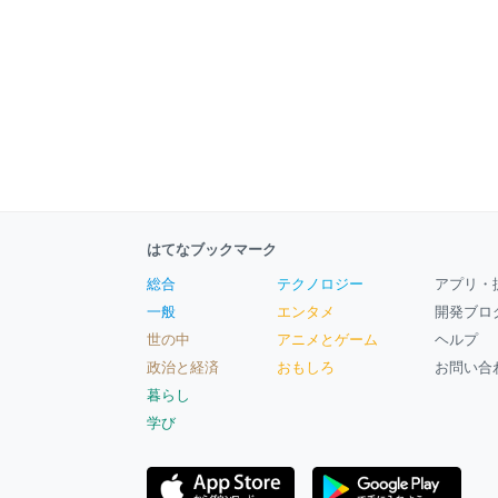
はてなブックマーク
総合
テクノロジー
アプリ・
一般
エンタメ
開発ブロ
世の中
アニメとゲーム
ヘルプ
政治と経済
おもしろ
お問い合
暮らし
学び