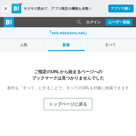
サクサク読めて、
アプリ限定の機能も多数！
アプリで開く
c
l
o
ログイン
ユーザー登録
s
e
『ent.misszoo.net』
人気
新着
すべて
ご指定のURLから始まるページへの
ブックマークは見つかりませんでした
条件を「すべて」にすることで、
すべてのURLを対象に検索できます
トップページに戻る