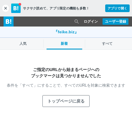
サクサク読めて、
アプリ限定の機能も多数！
アプリで開く
c
l
o
ログイン
ユーザー登録
s
e
『feike.biz』
人気
新着
すべて
ご指定のURLから始まるページへの
ブックマークは見つかりませんでした
条件を「すべて」にすることで、
すべてのURLを対象に検索できます
トップページに戻る