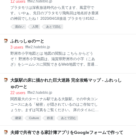
ば。小字*1がなくても地番だけで土地を特定できるの
12
users
fffw2.hateblo.jp
で、一村通しの地域では小字が省略され、住民に小字
ブラタモリは深夜放送時代から見てます、風霊守で
の存在すら知られていないことが多いです。 一村通し
す。 いやぁ、先日のブラタモリ飛鳥回は地名好き垂涎
の例：埼玉県 上尾市 平方 453-1 登記上の正式な住所
の神回でしたね！ 2020/04/18放送 ブラタモリ#162
は「埼玉県 上尾市 平方 字横町 453-1」ですが、大字
「奈良・飛鳥〜なぜ飛鳥は日本の国の礎となったの
面白い
人間
あとで読む
単位で地番を振る地域なので、小字が必要なく、大字
か?〜」 www.nhk.jp 斉明天皇の時代の国づくりを飛鳥
「平方」の後の小字が省略されています。大字「平
の古地図から探ると銘打って、案内人の先生がさっと
方」には「横町」「石井戸」「三ツ塚」「南」などの
取り出したのが、明治22年『高市郡飛鳥村実測全図』
ふれっしゅのーと
小字が20個程度ありますが、普通の地図には小字が
でした。字名と地番がびっしりと描かれた地図がアッ
3
users
fffw2.hateblo.jp
プになった瞬間、全国の小字ファンの皆様におかれま
野洲市小字地図とは 地図の閲覧は こちら からどう
しては、「おおおっ！地籍図だ！！」とテレビの前で
ぞ！ 野洲市小字地図は、滋賀県野洲市の小字（こあ
拍手喝采したことでしょう。 そして、タモリ一行は古
ざ）をシームレスに閲覧できるWeb地図です。普通の
地図を頼りに「字水落」という小字名の場所へ向かい
地図には載っていない小字をいつでも誰でも気軽に見
ます。そこにあったのは日本で最初の時計（水時計）
られるようにしたいという思いのもと個人製作しまし
が建てられた遺跡です。日本書紀にも登場する時計
大阪駅の床に描かれた巨大迷路 完全攻略マップ - ふれっし
た。 「そもそも "小字" って何？」という方は、まず以
で、階段状の水槽に水を注ぎ、下の水槽に溜まる水の
下の記事をお読みください。 fffw2.hateblo.jp 基礎資料
ゅのーと
量で時間を計るという仕組みでした。 飛鳥水落遺跡
は野洲町史編さん室『明治の村絵図』(1986) [1] に掲
22
users
fffw2.hateblo.jp
載されている小字比定図および地籍図 (e.g. 地券取調総
関西最大のターミナル駅である大阪駅。その中央コン
絵図) です。 山間部の小字は地籍図の精度が著しく低
コースにある「秘密」が隠されているのはご存知でし
いため『明治の村絵図』では割愛されていますが、本
ょうか。まずは写真をご覧ください。 床のタイルに注
小字地図では野洲市が公開している地番参考図 [2] の
目。 黒色と白色のタイルが奇妙な配置で敷き詰められ
建築
Culture
鉄道
あとで読む
地番界をもとに可能な限り小字界を復原しました。 注
ていることが気になりませんか。 実は…… 巨 大 迷
意事項 初回公開時点では野洲市のうち旧野洲町域の小
路 になっているのです！！！ コンコースをひたすら
字のみを掲載しています。今後、旧中主町域も含めて
歩いて迷路の端っこまで行ってみると、スタートとゴ
夫婦で共有できる家計簿アプリをGoogleフォームで作って
いく予定で