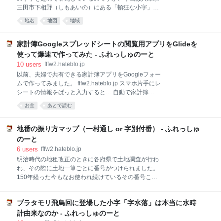
していて、他のほとんどの地域には猫の子一匹いない
三田市下相野（しもあいの）にある「頓狂な小字」を
のでしょうか。 猫好きが多いとか、猫の生息数が多い
紹介します。 小字って何だっけ？ 小字（こあざ）とは
地名
地図
地域
とか、猫神信仰があるとか、そんなことは全く関係あ
誤解を恐れずに言うと「細かすぎて普通の地図には載
りません。 地名好き、とりわけ小字（こあざ）好きの
ってない地名」*1です。細かい分、土地の特徴をよく
方なら、す
捉えており、先人の生活や古代の地形に思いを馳せる
家計簿Googleスプレッドシートの閲覧用アプリをGlideを
ことができるのですが、訳あって地図に載らず一般の
使って爆速で作ってみた - ふれっしゅのーと
人々の目に触れないがために、その存在すら忘れ去ら
10
users
fffw2.hateblo.jp
れゆく運命にあります。 初耳の方は先にこちらの記事
以前、夫婦で共有できる家計簿アプリをGoogleフォー
をお読みください。 fffw2.hateblo.jp 兵庫県三田市下相
ムで作ってみました。 fffw2.hateblo.jp スマホ片手にレ
野の頓狂な小字 柳田國男の『地名の研究』で兵庫県に
シートの情報をぱっと入力すると… 自動で家計簿
「頓狂な小字」があると知って以来、ず〜っと気にな
Googleスプレッドシートが作成されるという代物で
っていたのですが、『角川日本地名大辞典 (28) 兵庫
お金
あとで読む
す。 Googleフォームの基本機能＋α で簡単に作れるの
県』の小字一覧*2にも載っておらず、その存在をなか
で、読者の方から「記事を読んで実際に作ってみまし
なか確かめられないでいました。農地台帳
た」という声もいただきました。ありがとうございま
地番の振り方マップ（一村通し or 字別付番） - ふれっしゅ
す。 一覧画面小さすぎ問題 しばらく使っていると問題
のーと
点が浮上しました。 「あれ？このレシートって入力し
6
users
fffw2.hateblo.jp
たっけ？」「前回散髪に行ったのはいつだったっ
明治時代の地租改正のときに各府県で土地調査が行わ
け？」といったときに家計簿をスマホで見たくなり、
れ、その際に土地一筆ごとに番号がつけられました。
Googleスプレッドシートアプリを開くのですが… ポ
150年経った今もなお使われ続けているその番号こそ
チッ… めちゃめちゃ小さくて見づらい！！！ 未だに4
が、地順番号、略して「地番」です。 地番の振り方に
インチの初代iPhoneSEを使い続けている私も悪いん
は2つのパターンがあります。 1. 一村通し（大字通
ですが、スマホの小さな画面でGoogleスプレッドシー
ブラタモリ飛鳥回に登場した小字「字水落」は本当に水時
し） 大字（旧藩政村）単位で1から順に地番を振る方
トを直接見るのは
法です。3桁や4桁の大きな地番になることもしばし
計由来なのか - ふれっしゅのーと