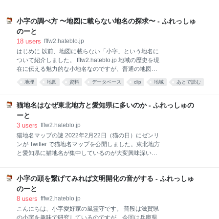
かなるのではないかと、まずは画像編集ソフト GIMP
吉田村古図』を拝むことができました。京大周辺の江
の「ケージ変形」や「interactive warp filter」プラグイ
戸時代の姿を記録した貴重な地図です。 ▲ 山城国吉田
ンあたりを使って試行錯誤してみたのですが、たくさ
小字の調べ方 〜地図に載らない地名の探求〜 - ふれっしゅ
村古図（京大総合博物館蔵） ありがたいことに撮影
んのマーカーを手動で微調整しなくてはならず骨が折
可。これでもかと撮影しまくりました。 しかし巨大な
のーと
れました。しかも、手間が掛
地図なので全体を1枚の写真に収めると、文字が読め
18
users
fffw2.hateblo.jp
ません。そこで適当に何枚かに分割して撮影しまし
はじめに 以前、地図に載らない「小字」という地名に
た。 ▲ 全部で18枚撮影しました これをなんとかして
ついて紹介しました。 fffw2.hateblo.jp 地域の歴史を現
つなぎ合わせて1枚の画像にしたいです。 Microsoft
在に伝える魅力的な小地名なのですが、普通の地図に
ICE で自動合成 画像をつなぎ合わせると言っても、写
載っていないどころか、市町村によっては完全に廃止
地理
地図
資料
データベース
clip
地域
あとで読む
真の傾きや歪みがあるので、そのままペタペタくっつ
されていることもあるので、調べるには相応のテクニ
けてもうまくいきません。 傾きや歪みを自動補正し
ックが必要です。 長年の小字研究で「こうやれば小字
て、写真同士の重なり部分（オーバーラップ）を自動
にめぐりあえる」という手法がいくつかわかってきた
猫地名はなぜ東北地方と愛知県に多いのか - ふれっしゅの
検知して、良い感じにくっつけてくれるソ
ので、今回はそのテクニックをあますことなく紹介し
ーと
ていきます。1万文字超の大ボリューム記事ですが
3
users
fffw2.hateblo.jp
「ちょっと自宅の小字名を知りたいだけ」という小字
猫地名マップの謎 2022年2月22日（猫の日）にゼンリ
ビギナーの方もぜひ序盤とまとめだけでも読んでいた
ンが Twitter で猫地名マップを公開しました。東北地方
だけると幸いです。 はじめに インターネットで調べる
と愛知県に猫地名が集中しているのが大変興味深いで
Google 検索 全国農地ナビ 国立国会図書館デジタルコ
す。 2/22になったにゃん！今日は #スーパー猫の日 🐈
レクション 登記・供託オンライン申請システム 図書館
全国の「猫地名」マップ作ったにゃん。 北は青森か
で調べる 角川日本地名大辞典 明治前期全国村名小字調
小字の頭を繋げてみれば文明開化の音がする - ふれっしゅ
ら、南は宮崎まで全国で134か所！福島県などの東北
査書 市町村史などの小字地図 文
地方、愛知県のネコ密度がやたら高いにゃ😼 #猫の日
のーと
#ニャンニャンニャンの日 pic.twitter.com/ZZojXZYQTg
8
users
fffw2.hateblo.jp
— 株式会社ゼンリン (@ZENRIN_official) February 21,
こんにちは、小字愛好家の風霊守です。 普段は滋賀県
2022 一体なぜ東北地方と愛知県にだけ猫地名が集中
の小字を趣味で研究しているのですが、今回は兵庫県