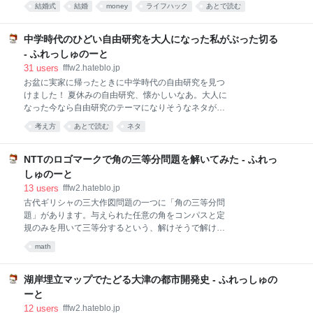
いただき、頑張って盛大な式を挙げて良かったと心か
一丁目字骨コボス 字骨コボス 骨、こぼす…！？ 何な
結婚式
結婚
money
ライフハック
あとで読む
ら思います。会場のプランナーさんにも大変お世話に
んだこの物騒な地名は。 しかも、よりによって分譲住
なりました。 しかし、ブライダル業界もビジネス。も
宅予定地だぞ… 大丈夫か！？（※ 大丈夫でした *1 ）
ちろんお安くありません。 「ゼクシィ 結婚トレンド調
中学時代のひどい自由研究を大人になった私がぶった切る
すぐにG
査2018調べ」によると、挙式・披露宴に掛かった金額
- ふれっしゅのーと
の全国平均は 357.5万円 。わずか半日の祝宴でいかに
31
users
fffw2.hateblo.jp
莫大なお金が動いているかわかります。 私もご多分に
お盆に実家に帰ったときに中学時代の自由研究を見つ
もれず、出費がかさみ、クレジットカードを限度額ま
けました！ 夏休みの自由研究、懐かしいなあ。大人に
で使い切ってしまいました。 クレジットカード限度額
なった今なら自由研究のテーマになりそうなネタがぽ
の一時増枠期間が終了してしまい、年末でいろいろ入
んぽんと浮かびますが、小学校を卒業して間もない15
用なのに利用可能額が０円になってしまった…
考え方
あとで読む
ネタ
年前の私はさぞかしテーマ決めに頭を悩ませたことで
pic.twitter.com/GkRUBMo40W — 風霊守 (@fffw2)
しょう。 錆の研究 中1の私の研究テーマは錆（さび）
December 15,
です。チョイスが渋い… 錆の何を調べたのかまるでわ
NTTのロゴマークで角の三等分問題を解いてみた - ふれっ
からない「錆の研究」という雑なタイトルですが、は
しゅのーと
たしてイオンも知らない中学生の私はちゃんと錆を研
13
users
fffw2.hateblo.jp
究できたのでしょうか。 ①研究の動機・目的 自転車を
古代ギリシャの三大作図問題の一つに「角の三等分問
雨ざらしにしてたらさびたことがありました。そこで
題」があります。与えられた任意の角をコンパスと定
僕は水以外のものでもさびるのかと思ったので、この
規のみを用いて三等分するという、解けそうで解けな
研究をしようと思いました。この研究でどんな液体が
い難問です。長き年月にわたり数学者を悩ませたこの
さびるか。また、さびた液体にはどのような関係があ
math
問題は、1837年に数学者ピエール・ヴァンツェルによ
るのかを明らかにしようと思いました。 身近な現象に
って作図不可能であることが証明されて、終止符を打
着想を得たパターンです。何気ない日常の中の「水で
ちました。 しかし、コンパスと定規だけでは解けなく
湖岸埋立マップでたどる大津の都市開発史 - ふれっしゅの
錆びる」という現
ても、もう一つ身近な「ある図形」を使えば… 角の三
ーと
等分問題はいとも簡単に解くことができるのです！！
12
users
fffw2.hateblo.jp