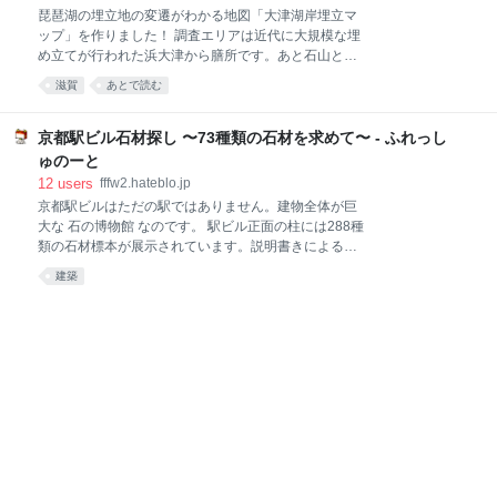
その図形とは… NTTのロゴマーク です！！ ちょっと
琵琶湖の埋立地の変遷がわかる地図「大津湖岸埋立マ
このままでは太すぎるので線を細くして使いましょ
ップ」を作りました！ 調査エリアは近代に大規模な埋
う。 （…実はここでちょっと細工を加えてるのです
め立てが行われた浜大津から膳所です。あと石山と瀬
が、ネタバレは後半で…） まずはNTTを横向きにし
田もちょっとだけ。地形図や航空写真や都市計画資料
て、ループの先端に三等分したい角（）をそっとあて
滋賀
あとで読む
を元に、大正時代から現代までの埋立地の拡大をマッ
がいます。 続いて、下図のように左端のおへそからぐ
ピングしました。 せっかくなので湖岸埋立マップを片
いっと斜め上の交点に線分を引きます。このとき作ら
手に実際に大津の街を歩いてみました！ 埋立地の"へ
京都駅ビル石材探し 〜73種類の石材を求めて〜 - ふれっし
れる角が、最初
り"に立って、ありし日のさざなみの音に耳を傾けた
ゅのーと
ら、大津の都市開発の歴史が見えてきました。 明治時
12
users
fffw2.hateblo.jp
代の埋立地 琵琶湖の埋め立てが本格的に始まったのは
京都駅ビルはただの駅ではありません。建物全体が巨
明治時代から。 明治13年(1880)、大津駅（現在のびわ
大な 石の博物館 なのです。 駅ビル正面の柱には288種
湖浜大津駅）から馬場駅（現在の膳所駅）までの湖岸
類の石材標本が展示されています。説明書きによる
が鉄道敷設のために埋め立てられました。現在の京阪
と、ここに展示されている288種類のうち、京都駅ビ
電車石山坂本線（石坂線）です。かつては琵琶湖岸の
建築
ルには73種類の石材が使われているとのこと。一体ど
築堤の上を電車が走っていました。 島ノ関・石場間
こにどんな石材が使われているのでしょう。その謎を
（小舟入川橋梁*1）で京阪の線路を眺めてみると、当
解き明かすため、京都駅を愛する後輩らと一緒に、丸
時の築堤の
一日掛けて京都駅ビルを歩き回り、石材探しをしてき
ました！！ 先行研究調査 駅ビルの柱に展示されている
石材標本は288種類と多すぎるので、まずは京都駅ビ
ルに建材として実際に使われている73種類の石材リス
トの入手が先決です。20年前の『地学研究』に「新京
都駅ビルの石」という記事を寄稿された益富地学会館
の研究員さんにお話を伺いに行ってきました。軽やか
なフットワークで、図書館での記事入手から著者のア