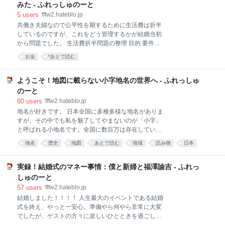
ールと思われる場所にちゃんと小さな菱形の印が埋め
みた - ふれっしゅのーと
込まれていました。*1 迷路の大きさ 朝日放送「ビーバ
5
users
fffw2.hateblo.jp
ップ!ハイヒール 大阪環状線ミステリー編2」（2019年
共働き夫婦なので公平性を期するために生活費は折半
2月7日放送）によると、この迷路は1991年*2に当時の
しているのですが、これをどう管理するかが結婚当初
設計者の遊び心で作られたもので、迷路の幅は6.8m、
から問題でした。 生活費折半問題の整理 目的 要件
長さはなんと80mもあるそうです。 僕も気になって大
Googleフォームで家計簿アプリをつくる URLパラメ
阪駅で個人的に計測してみたのですが、タイルの枚数
お金
*あとで読む
ーターで初期値を自動入力 フォーム編集用URLをスプ
が横17枚・縦194枚で、タイル1枚が40cm四方だった
レッドシートに追加する まとめ つづき 生活費折半問
ので、幅6.8m、長さ77.6
題の整理 目的 夫婦で生活費を折半したいが、支払いの
ようこそ！地図に載らない小字地名の世界へ - ふれっしゅ
たびに割り勘するのは大変なので、夫婦それぞれの支
のーと
出額を管理して、夫または妻の負債がどれだけかを把
80
users
fffw2.hateblo.jp
握しておきたい。 要件 夫婦それぞれがいつどこで何に
地名が好きです。 日本全国に多種多様な地名がありま
何円使ったかを管理できる 割り勘の要否を区別できる
すが、その中でも私を魅了してやまないのが「小字」
（個人的な支出は割り勘不要） 「人参 90円」「たま
と呼ばれる小地名です。全国に数百万は存在している
ねぎ 160円」「じゃがいも 150円」と品目ごとに細分
というローカルな地名で、かの柳田國男も愛していま
化せずに「2019/11/06 食費 400円」とまとめて明細に
地名
歴史
地図
あとで読む
地域
読み物
日本
した。ちなみに読み方は「しょうじ」ではなく「こあ
載せられる 必要に応じて備考を記入できる Zaimやマ
ざ」です。これだけでも覚えて帰ってください。 高校
ネーフォワードと
生の頃にはじめて小字ワールドに足を踏み入れて以
実録！結婚式のマネー事情：僕と新婦と福澤諭吉 - ふれっ
来、本業の傍ら、かれこれ十年以上小字を研究してき
しゅのーと
ました。もはや小字と共に平成を歩んできたと言って
57
users
fffw2.hateblo.jp
も過言ではありません（過言です） 地図に載らない地
結婚しました！！！！ 人生最大のイベントである結婚
名との出会い 高校最後の春休み。ふらふらと街を歩き
式を終え、やっと一安心。準備やら何やら非常に大変
ながら宅地開発工事を眺めていたら、看板に見慣れぬ
でしたが、ゲストの方々に楽しいひとときを過ごして
地名を見つけて全身に衝撃が走りました。 草津市上笠