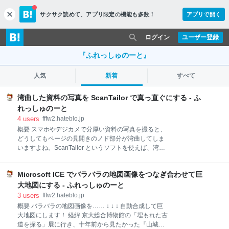
サクサク読めて、
アプリ限定の機能も多数！
アプリで開く
c
l
o
ログイン
ユーザー登録
s
e
『ふれっしゅのーと』
人気
新着
すべて
湾曲した資料の写真を ScanTailor で真っ直ぐにする - ふ
れっしゅのーと
4
users
fffw2.hateblo.jp
概要 スマホやデジカメで分厚い資料の写真を撮ると、
どうしてもページの見開きのノド部分が湾曲してしま
いますよね。ScanTailor というソフトを使えば、湾曲
した資料の写真を簡単に真っ直ぐに補正できます。 経
緯 スマホの高画質化が進み、スキャナーアプリでいつ
Microsoft ICE でバラバラの地図画像をつなぎ合わせて巨
でも手軽に資料をスキャンできる時代になりました。
ほとんどのスキャナーアプリには台形補正（射影変
大地図にする - ふれっしゅのーと
換）機能が備わっていて、斜めに撮影した画像を正面
3
users
fffw2.hateblo.jp
から撮影した画像に変換できます。しかし、紙が膨ら
概要 バラバラの地図画像を…… ↓ ↓ ↓ 自動合成して巨
んでぐねっと湾曲している画像を真っ直ぐに補正する
大地図にします！ 経緯 京大総合博物館の「埋もれた古
機能はなかなかありません。 パソコンを使えばなんと
道を探る」展に行き、十年前から見たかった『山城国