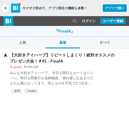
サクサク読めて、
アプリ限定の機能も多数！
アプリで開く
c
l
o
ログイン
ユーザー登録
s
e
『FinalA』
人気
新着
すべて
【大好きアイハーブ】リピートしまくり！絶対オススメの
プレゼン大会！＃01 - FinalA
4
users
finala.net
みんな大好きアイハーブ。 今日も明日もカートはパン
パン。明日も明後日も追跡確認。 慣れ親しむあまりだ
んだん雑になってきて、同じものを平気で2つ注文し
てたり、何を買ったか届くまでぼんやりしている状態
参考
health
になったらもう立派なアイハーブラバー。 アイハーブ
とは… 海外で人気の化粧品、サプリ、食品、雑貨など
が、日本の通販サイトと変わらない簡単さとスピード
でお買い物できちゃうサイトだよ！オーガニックに強
いよ！ 3人がリピートしまくっているアイハーブのオ
ススメ品 今回の企画では、3人がリピートしまくって
いるアイハーブのオススメ品をご紹介します！ 本当は