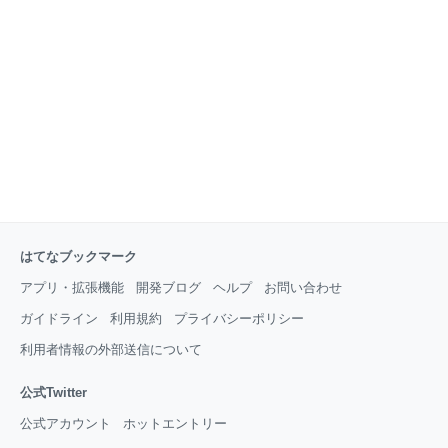
複数をバッとご紹介する予定だったんですけど、得意
の癖でひとつに対して語る量が多い多い…。 文章をま
とめてて、この3人アホなんかな？思いました。 とい
うことで、シリーズ化してじっくり掘り下げてプレゼ
ンしていくことにしますね。 【プレゼンター紹介】 ヒ
ツコスのア
はてなブックマーク
アプリ・拡張機能
開発ブログ
ヘルプ
お問い合わせ
ガイドライン
利用規約
プライバシーポリシー
利用者情報の外部送信について
公式Twitter
公式アカウント
ホットエントリー