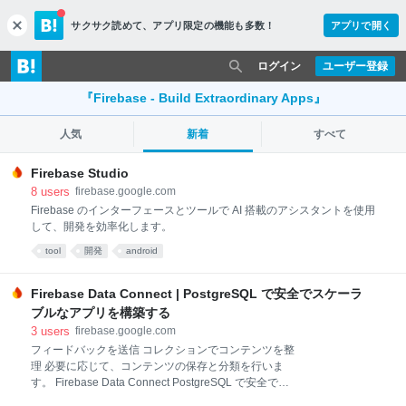
サクサク読めて、
アプリ限定の機能も多数！
アプリで開く
c
l
o
ログイン
ユーザー登録
s
e
『Firebase - Build Extraordinary Apps』
人気
新着
すべて
Firebase Studio
8
users
firebase.google.com
Firebase のインターフェースとツールで AI 搭載のアシスタントを使用
して、開発を効率化します。
tool
開発
android
Firebase Data Connect | PostgreSQL で安全でスケーラ
ブルなアプリを構築する
3
users
firebase.google.com
フィードバックを送信 コレクションでコンテンツを整
理 必要に応じて、コンテンツの保存と分類を行いま
す。 Firebase Data Connect PostgreSQL で安全でス
ケーラブルなアプリを構築する Instantly deploy APIs