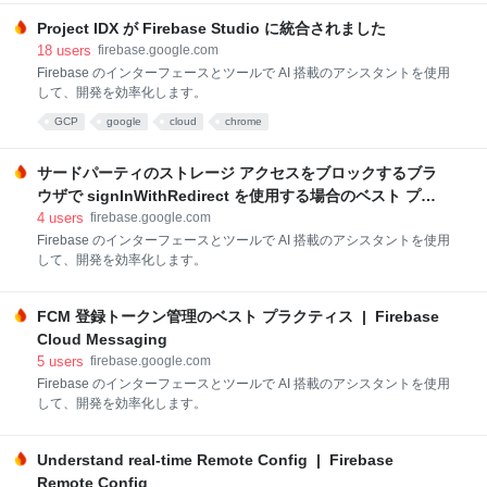
with typesafe SDKs by defining your data model and
Project IDX が Firebase Studio に統合されました
queries. Use rich relational queries securely without
needing custom server infrastructure.
18
users
firebase.google.com
Firebase のインターフェースとツールで AI 搭載のアシスタントを使用
して、開発を効率化します。
GCP
google
cloud
chrome
サードパーティのストレージ アクセスをブロックするブラ
ウザで signInWithRedirect を使用する場合のベスト プラ
クティス | Firebase
4
users
firebase.google.com
Firebase のインターフェースとツールで AI 搭載のアシスタントを使用
して、開発を効率化します。
FCM 登録トークン管理のベスト プラクティス | Firebase
Cloud Messaging
5
users
firebase.google.com
Firebase のインターフェースとツールで AI 搭載のアシスタントを使用
して、開発を効率化します。
Understand real-time Remote Config | Firebase
Remote Config