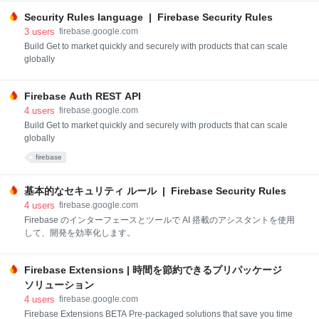
Security Rules language | Firebase Security Rules
3
users
firebase.google.com
Build Get to market quickly and securely with products that can scale
globally
Firebase Auth REST API
4
users
firebase.google.com
Build Get to market quickly and securely with products that can scale
globally
firebase
基本的なセキュリティ ルール | Firebase Security Rules
4
users
firebase.google.com
Firebase のインターフェースとツールで AI 搭載のアシスタントを使用
して、開発を効率化します。
Firebase Extensions | 時間を節約できるプリパッケージ
ソリューション
4
users
firebase.google.com
Firebase Extensions BETA Pre-packaged solutions that save you time