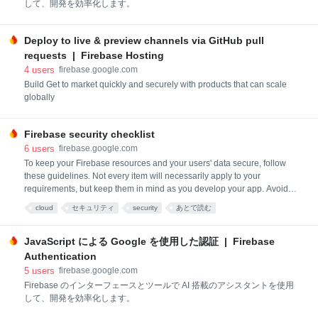
して、開発を効率化します。
Deploy to live & preview channels via GitHub pull
requests | Firebase Hosting
4
users
firebase.google.com
Build Get to market quickly and securely with products that can scale
globally
Firebase security checklist
6
users
firebase.google.com
To keep your Firebase resources and your users' data secure, follow
these guidelines. Not every item will necessarily apply to your
requirements, but keep them in mind as you develop your app. Avoid
abusive traffic Set up monitoring and alerting for backend services To
cloud
セキュリティ
security
あとで読む
detect abusive traffic, such as denial-of-service (DOS) attacks, set up
monitoring and alerting for Cloud Firestore, Realtime Data
JavaScript による Google を使用した認証 | Firebase
Authentication
5
users
firebase.google.com
Firebase のインターフェースとツールで AI 搭載のアシスタントを使用
して、開発を効率化します。