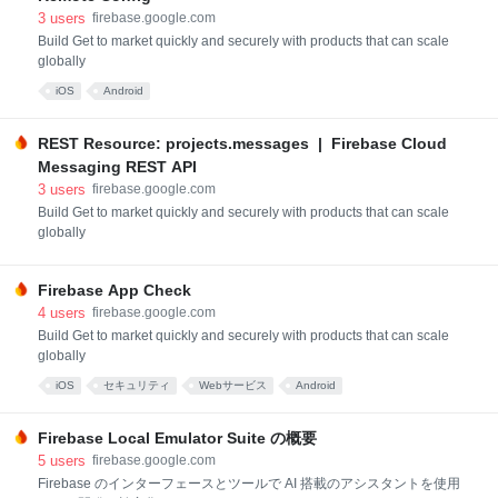
3
users
firebase.google.com
Build Get to market quickly and securely with products that can scale
globally
iOS
Android
REST Resource: projects.messages | Firebase Cloud
Messaging REST API
3
users
firebase.google.com
Build Get to market quickly and securely with products that can scale
globally
Firebase App Check
4
users
firebase.google.com
Build Get to market quickly and securely with products that can scale
globally
iOS
セキュリティ
Webサービス
Android
Firebase Local Emulator Suite の概要
5
users
firebase.google.com
Firebase のインターフェースとツールで AI 搭載のアシスタントを使用