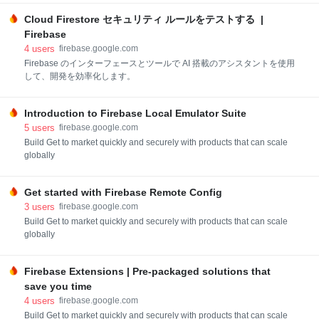
Cloud Firestore セキュリティ ルールをテストする |
Firebase
4
users
firebase.google.com
Firebase のインターフェースとツールで AI 搭載のアシスタントを使用
して、開発を効率化します。
Introduction to Firebase Local Emulator Suite
5
users
firebase.google.com
Build Get to market quickly and securely with products that can scale
globally
Get started with Firebase Remote Config
3
users
firebase.google.com
Build Get to market quickly and securely with products that can scale
globally
Firebase Extensions | Pre-packaged solutions that
save you time
4
users
firebase.google.com
Build Get to market quickly and securely with products that can scale