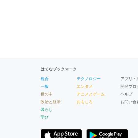
はてなブックマーク
総合
テクノロジー
アプリ・
一般
エンタメ
開発ブロ
世の中
アニメとゲーム
ヘルプ
政治と経済
おもしろ
お問い合
暮らし
学び