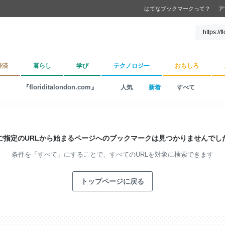
はてなブックマークって？
ア
経済
暮らし
学び
テクノロジー
おもしろ
『floriditalondon.com』
人気
新着
すべて
ご指定のURLから始まるページへの
ブックマークは見つかりませんでし
条件を「すべて」にすることで、
すべてのURLを対象に検索できます
トップページに戻る