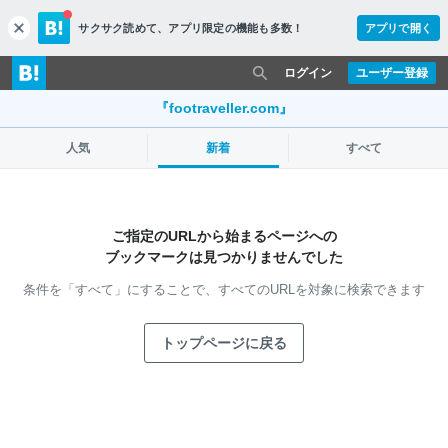
サクサク読めて、
アプリ限定の機能も多数！
アプリで開く
c
l
o
ログイン
ユーザー登録
s
e
『footraveller.com』
人気
新着
すべて
ご指定のURLから始まるページへの
ブックマークは見つかりませんでした
条件を「すべて」にすることで、
すべてのURLを対象に検索できます
トップページに戻る