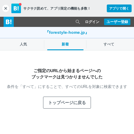
サクサク読めて、
アプリ限定の機能も多数！
アプリで開く
c
l
o
ログイン
ユーザー登録
s
e
『forestyle-home.jp』
人気
新着
すべて
ご指定のURLから始まるページへの
ブックマークは見つかりませんでした
条件を「すべて」にすることで、
すべてのURLを対象に検索できます
トップページに戻る