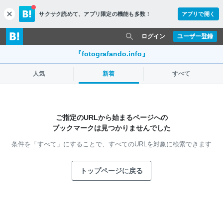
サクサク読めて、
アプリ限定の機能も多数！
アプリで開く
c
l
o
ログイン
ユーザー登録
s
e
『fotografando.info』
人気
新着
すべて
ご指定のURLから始まるページへの
ブックマークは見つかりませんでした
条件を「すべて」にすることで、
すべてのURLを対象に検索できます
トップページに戻る