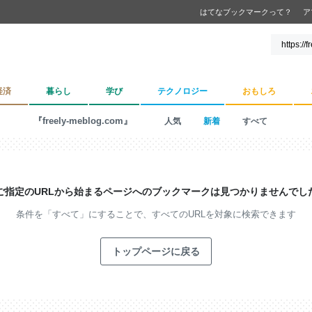
はてなブックマークって？
ア
経済
暮らし
学び
テクノロジー
おもしろ
『freely-meblog.com』
人気
新着
すべて
ご指定のURLから始まるページへの
ブックマークは見つかりませんでし
条件を「すべて」にすることで、
すべてのURLを対象に検索できます
トップページに戻る