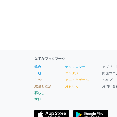
はてなブックマーク
総合
テクノロジー
アプリ・
一般
エンタメ
開発ブロ
世の中
アニメとゲーム
ヘルプ
政治と経済
おもしろ
お問い合
暮らし
学び