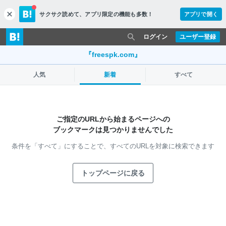
サクサク読めて、
アプリ限定の機能も多数！
アプリで開く
c
l
o
ログイン
ユーザー登録
s
e
『freespk.com』
人気
新着
すべて
ご指定のURLから始まるページへの
ブックマークは見つかりませんでした
条件を「すべて」にすることで、
すべてのURLを対象に検索できます
トップページに戻る