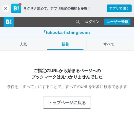
サクサク読めて、
アプリ限定の機能も多数！
アプリで開く
c
l
o
ログイン
ユーザー登録
s
e
『fukuoka-fishing.com』
人気
新着
すべて
ご指定のURLから始まるページへの
ブックマークは見つかりませんでした
条件を「すべて」にすることで、
すべてのURLを対象に検索できます
トップページに戻る