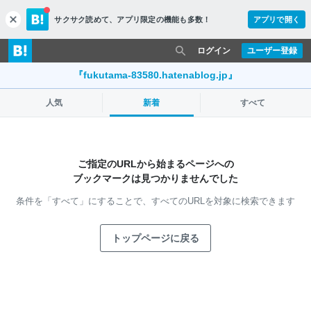
サクサク読めて、
アプリ限定の機能も多数！
アプリで開く
c
l
o
ログイン
ユーザー登録
s
e
『fukutama-83580.hatenablog.jp』
人気
新着
すべて
ご指定のURLから始まるページへの
ブックマークは見つかりませんでした
条件を「すべて」にすることで、
すべてのURLを対象に検索できます
トップページに戻る