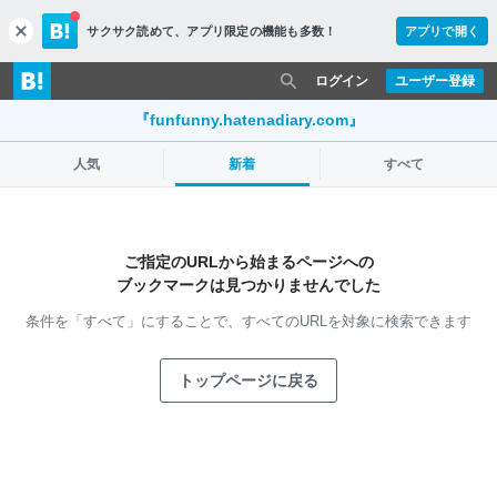
サクサク読めて、
アプリ限定の機能も多数！
アプリで開く
c
l
o
ログイン
ユーザー登録
s
e
『funfunny.hatenadiary.com』
人気
新着
すべて
ご指定のURLから始まるページへの
ブックマークは見つかりませんでした
条件を「すべて」にすることで、
すべてのURLを対象に検索できます
トップページに戻る